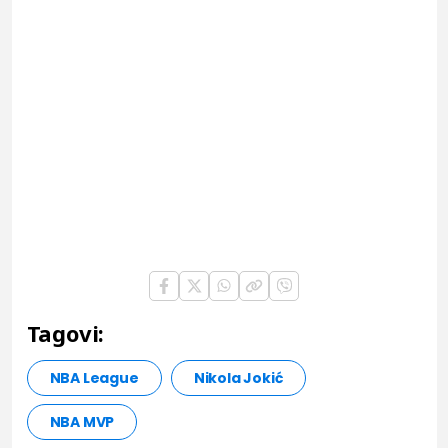
Tagovi:
NBA League
Nikola Jokić
NBA MVP