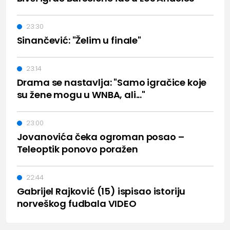
23:30
Sinančević: "Želim u finale"
23:14
Drama se nastavlja: "Samo igračice koje
su žene mogu u WNBA, ali..."
23:00
Jovanovića čeka ogroman posao –
Teleoptik ponovo poražen
22:44
Gabrijel Rajković (15) ispisao istoriju
norveškog fudbala VIDEO