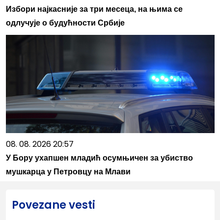
Избори најкасније за три месеца, на њима се
одлучује о будућности Србије
08. 08. 2026 20:57
У Бору ухапшен младић осумњичен за убиство
мушкарца у Петровцу на Млави
Povezane vesti