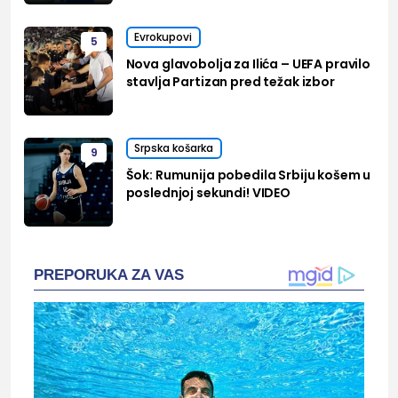
Evrokupovi
5
Nova glavobolja za Ilića – UEFA pravilo
stavlja Partizan pred težak izbor
Srpska košarka
9
Šok: Rumunija pobedila Srbiju košem u
poslednjoj sekundi! VIDEO
PREPORUKA ZA VAS