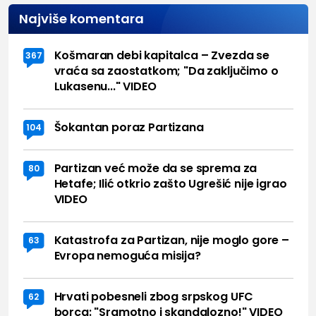
Najviše komentara
Košmaran debi kapitalca – Zvezda se
367
vraća sa zaostatkom; "Da zaključimo o
Lukasenu..." VIDEO
Šokantan poraz Partizana
104
Partizan već može da se sprema za
80
Hetafe; Ilić otkrio zašto Ugrešić nije igrao
VIDEO
Katastrofa za Partizan, nije moglo gore –
63
Evropa nemoguća misija?
Hrvati pobesneli zbog srpskog UFC
62
borca: "Sramotno i skandalozno!" VIDEO