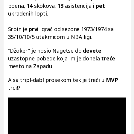
poena,
14
skokova,
13
asistencija i
pet
ukradenih lopti.
Srbin je
prvi
igrač od sezone 1973/1974 sa
35/10/10/5 utakmicom u NBA ligi.
"Džoker" je nosio Nagetse do
devete
uzastopne pobede koja im je donela
treće
mesto na Zapadu.
A sa tripl-dabl prosekom tek je treći u
MVP
trci!?