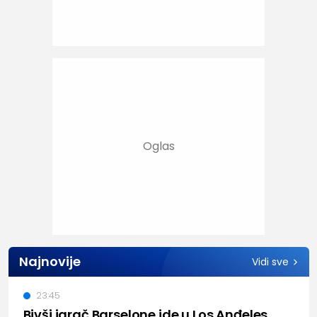
Najnovije
Vidi sve
23:45
Bivši igrač Barselone ide u Los Anđeles