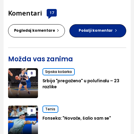
Komentari
17
Pogledaj komentare
Pošalji komentar
Možda vas zanima
Srpska košarka
8
Srbija "pregažena" u polufinalu – 23
razlike
Tenis
8
Fonseka: "Novače, šalio sam se"