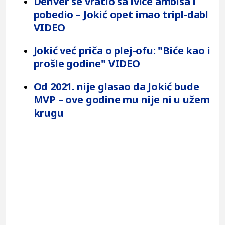
Denver se vratio sa ivice ambisa i
pobedio – Jokić opet imao tripl-dabl
VIDEO
Jokić već priča o plej-ofu: "Biće kao i
prošle godine" VIDEO
Od 2021. nije glasao da Jokić bude
MVP – ove godine mu nije ni u užem
krugu