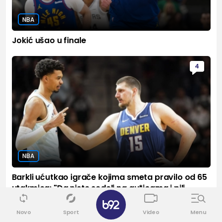
NBA
Jokić ušao u finale
4
NBA
Barkli ućutkao igrače kojima smeta pravilo od 65
utakmica: "Da niste sedeli na gu*icama i pili
✕
margarite..."
Novo
Sport
Video
Menu