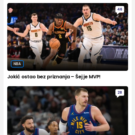
46
NBA
Jokić ostao bez priznanja – Šej je MVP!
28