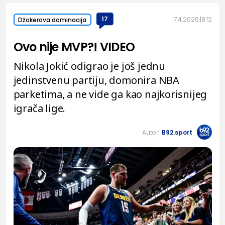
17
7.4.2026.
8:12
Džokerova dominacija
Ovo nije MVP?! VIDEO
Nikola Jokić odigrao je još jednu
jedinstvenu partiju, domonira NBA
parketima, a ne vide ga kao najkorisnijeg
igrača lige.
Autor:
B92.sport