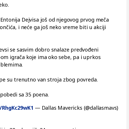
eko.
 Entonija Dejvisa još od njegovog prvog meča
nčića, i neće ga još neko vreme biti u akciji
Mevsi se sasvim dobro snalaze predvođeni
om igrača koje ima oko sebe, pa i uprkos
oblemima.
ipe su trenutno van stroja zbog povreda.
j pobedi sa 35 poena.
om/RhgKc29wK1
— Dallas Mavericks (@dallasmavs)