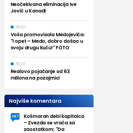
Neočekivana eliminacija Ive
Jović u Kanadi
18:32
Voša promovisala Medojevića:
"I opet – Medo, dobro došao u
svoju drugu kuću!" FOTO
18:20
Realovo pojačanje od 63
miliona na pozajmici
Najviše komentara
Košmaran debi kapitalca
367
– Zvezda se vraća sa
zaostatkom; "Da