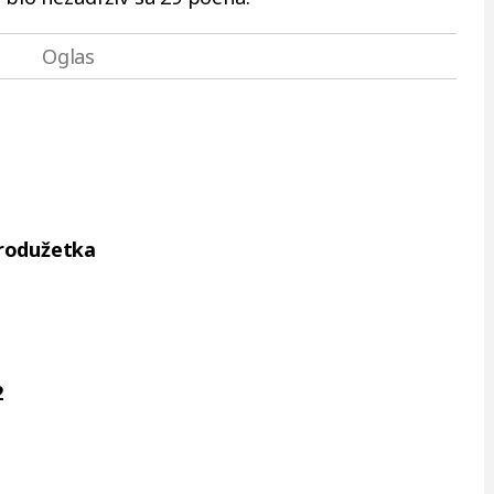
produžetka
2