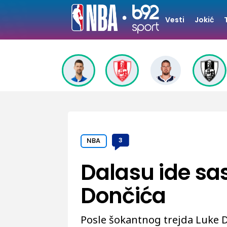
Vesti
Jokić
NBA
3
Dalasu ide sa
Dončića
Posle šokantnog trejda Luke D