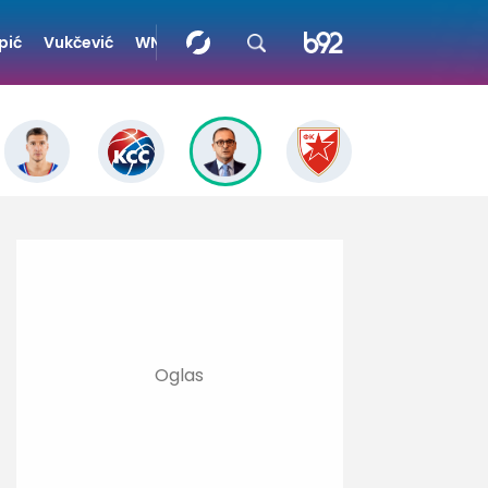
pić
Vukčević
WNBA