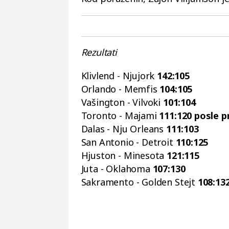
Rezultati
Klivlend - Njujork
142:105
Orlando - Memfis
104:105
Vašington - Vilvoki
101:104
Toronto - Majami
111:120 posle 
Dalas - Nju Orleans
111:103
San Antonio - Detroit
110:125
Hjuston - Minesota
121:115
Juta - Oklahoma
107:130
Sakramento - Golden Stejt
108:13