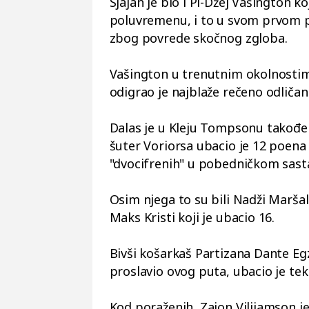
Sjajan je bio i Pi-Džej Vašington k
poluvremenu, i to u svom prvom p
zbog povrede skočnog zgloba.
Vašington u trenutnim okolnostima
odigrao je najblaže rečeno odliča
Dalas je u Kleju Tompsonu takođe 
šuter Voriorsa ubacio je 12 poena (
"dvocifrenih" u pobedničkom sast
Osim njega to su bili Nadži Maršal 
Maks Kristi koji je ubacio 16.
Bivši košarkaš Partizana Dante Egz
proslavio ovog puta, ubacio je tek 
Kod poraženih, Zajon Vilijamson je