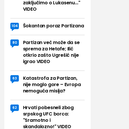
zaključimo o Lukasenu..."
VIDEO
Šokantan poraz Partizana
104
Partizan već može da se
80
sprema za Hetafe; Ilić
otkrio zašto Ugrešić nije
igrao VIDEO
Katastrofa za Partizan,
63
nije moglo gore – Evropa
nemoguća misija?
Hrvati pobesneli zbog
62
srpskog UFC borca:
"Sramotno i
skandalozno!" VIDEO