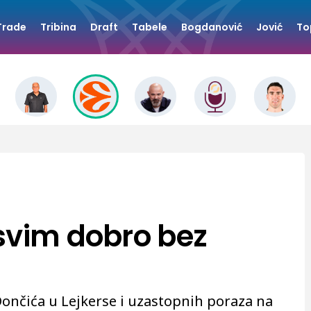
Trade
Tribina
Draft
Tabele
Bogdanović
Jović
To
svim dobro bez
ončića u Lejkerse i uzastopnih poraza na