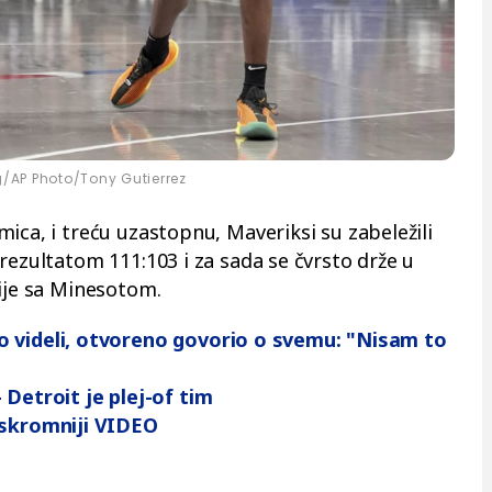
/AP Photo/Tony Gutierrez
ica, i treću uzastopnu, Maveriksi su zabeležili
rezultatom 111:103 i za sada se čvrsto drže u
cije sa Minesotom.
o videli, otvoreno govorio o svemu: "Nisam to
 Detroit je plej-of tim
 skromniji VIDEO