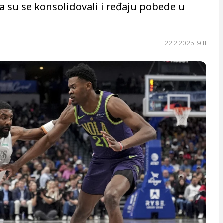
sa su se konsolidovali i ređaju pobede u
22.2.2025.
9:11