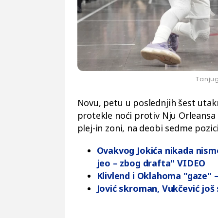
Tanjug
Novu, petu u poslednjih šest utakm
protekle noći protiv Nju Orleansa 
plej-in zoni, na deobi sedme pozi
Ovakvog Jokića nikada nism
jeo – zbog drafta" VIDEO
Klivlend i Oklahoma "gaze" –
Jović skroman, Vukčević još