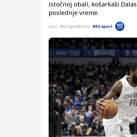
istočnoj obali, košarkaši Dala
poslednje vreme.
Izvor:
B92.Sport
Autor:
B92.sport