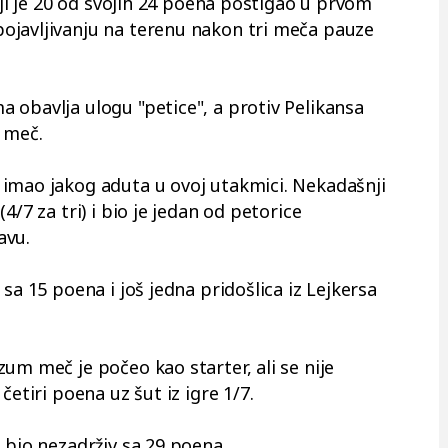
oji je 20 od svojih 24 poena postigao u prvom
ojavljivanju na terenu nakon tri meča pauze
 obavlja ulogu "petice", a protiv Pelikansa
n meč.
imao jakog aduta u ovoj utakmici. Nekadašnji
4/7 za tri) i bio je jedan od petorice
avu.
sa 15 poena i još jedna pridošlica iz Lejkersa
um meč je počeo kao starter, ali se nije
četiri poena uz šut iz igre 1/7.
 bio nezadrživ sa 29 poena.