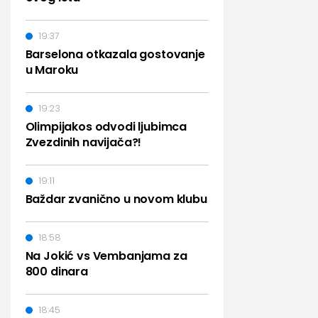
19:37
Barselona otkazala gostovanje
u Maroku
19:23
Olimpijakos odvodi ljubimca
Zvezdinih navijača?!
19:11
Baždar zvanično u novom klubu
18:58
Na Jokić vs Vembanjama za
800 dinara
18:45