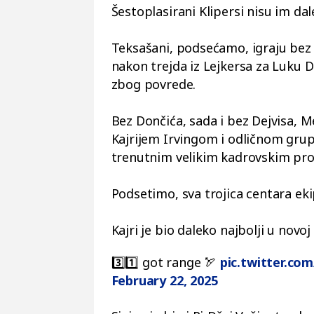
Šestoplasirani Klipersi nisu im dal
Teksašani, podsećamo, igraju bez
nakon trejda iz Lejkersa za Luku Do
zbog povrede.
Bez Dončića, sada i bez Dejvisa, 
Kajrijem Irvingom i odličnom grup
trenutnim velikim kadrovskim pr
Podsetimo, sva trojica centara ek
Kajri je bio daleko najbolji u novo
3️⃣1️⃣ got range 🏹
pic.twitter.c
February 22, 2025