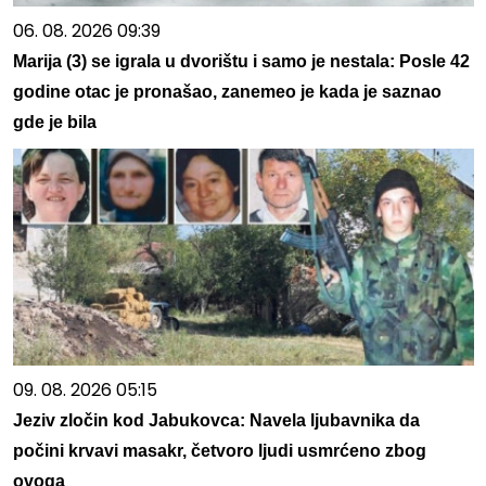
06. 08. 2026 09:39
Marija (3) se igrala u dvorištu i samo je nestala: Posle 42
godine otac je pronašao, zanemeo je kada je saznao
gde je bila
09. 08. 2026 05:15
Jeziv zločin kod Jabukovca: Navela ljubavnika da
počini krvavi masakr, četvoro ljudi usmrćeno zbog
ovoga