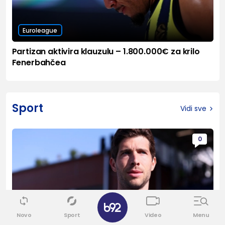
Euroleague
Partizan aktivira klauzulu – 1.800.000€ za krilo
Fenerbahčea
Sport
Vidi sve
0
✕
Novo
Sport
Video
Menu