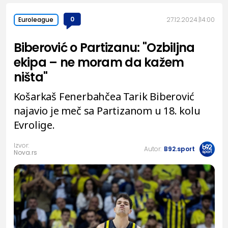
0
27.12.2024.
14:00
Euroleague
Biberović o Partizanu: "Ozbiljna
ekipa – ne moram da kažem
ništa"
Košarkaš Fenerbahčea Tarik Biberović
najavio je meč sa Partizanom u 18. kolu
Evrolige.
Izvor:
Autor:
B92.sport
Nova.rs