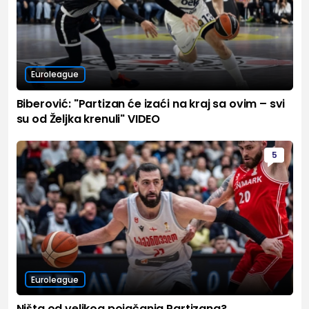
Euroleague
Biberović: "Partizan će izaći na kraj sa ovim – svi
su od Željka krenuli" VIDEO
5
Euroleague
Ništa od velikog pojačanja Partizana?