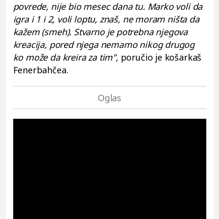
povrede, nije bio mesec dana tu. Marko voli da
igra i 1 i 2, voli loptu, znaš, ne moram ništa da
kažem (smeh). Stvarno je potrebna njegova
kreacija, pored njega nemamo nikog drugog
ko može da kreira za tim",
poručio je košarkaš
Fenerbahčea.