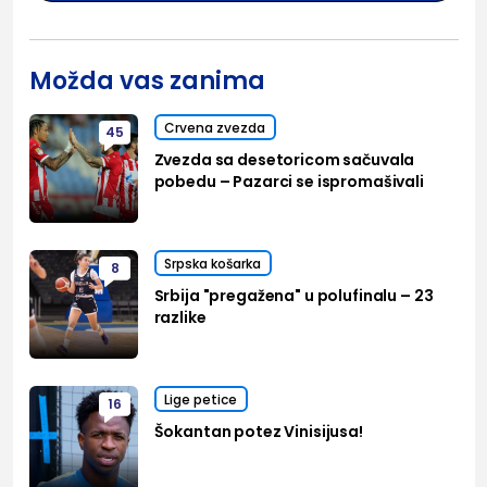
Možda vas zanima
Crvena zvezda
45
Zvezda sa desetoricom sačuvala
pobedu – Pazarci se ispromašivali
Srpska košarka
8
Srbija "pregažena" u polufinalu – 23
razlike
Lige petice
16
Šokantan potez Vinisijusa!