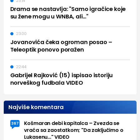
23:14
Drama se nastavlja: "Samo igračice koje
su žene mogu u WNBA, ali..."
23:00
Jovanovića čeka ogroman posao –
Teleoptik ponovo poražen
22:44
Gabrijel Rajković (15) ispisao istoriju
norveškog fudbala VIDEO
Najviše komentara
Košmaran debi kapitalca – Zvezda se
367
vraća sa zaostatkom; "Da zaključimo o
Lukasenu..." VIDEO