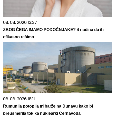
08. 08. 2026 13:37
ZBOG ČEGA IMAMO PODOČNJAKE? 4 načina da ih
efikasno rešimo
08. 08. 2026 18:11
Rumunija potopila tri barže na Dunavu kako bi
preusmerila tok ka nuklearki Černavoda