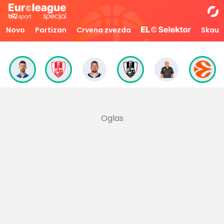
Novo
Partizan
Crvena zvezda
Skaut