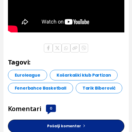
Tagovi:
Euroleague
Košarkaški klub Partizan
Fenerbahce Basketball
Tarik Biberović
Komentari
0
Pošalji komentar