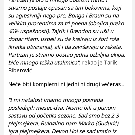
stvarno postaje opasan sa tim bekovima, koji
su agresivniji nego pre. Bonga i Braun su na
velikim procentima za tri poena (obojica preko
40% uspešnosti). Tajrik i Brendon su ušli u
dobar ritam, uspeli su da kreiraju iz šort rola
(kratka otvaranja), ali i da završavaju iz reketa.
Partizan je stvarno postao jedna ozbiljna ekipa,
biće mnogo teška utakmica",
rekao je Tarik
Biberović.
Neće biti kompletni ni jedni ni drugi večeras...
"I mi nažalost imamo mnogo povreda
poslednjih mesec-dva. Nismo bili u punom
sastavu od početka sezone. Sad smo bez 2-3
plejmejkera. Bukvalno nam Marko (Gudurić)
igra plejmejkera. Devon Hol se sad vratio iz