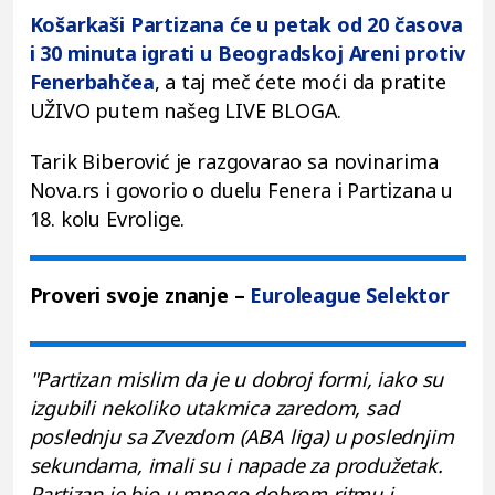
Košarkaši Partizana će u petak od 20 časova
i 30 minuta igrati u Beogradskoj Areni protiv
Fenerbahčea
, a taj meč ćete moći da pratite
UŽIVO putem našeg LIVE BLOGA.
Tarik Biberović je razgovarao sa novinarima
Nova.rs i govorio o duelu Fenera i Partizana u
18. kolu Evrolige.
Proveri svoje znanje –
Euroleague Selektor
"Partizan mislim da je u dobroj formi, iako su
izgubili nekoliko utakmica zaredom, sad
poslednju sa Zvezdom (ABA liga) u poslednjim
sekundama, imali su i napade za produžetak.
Partizan je bio u mnogo dobrom ritmu i