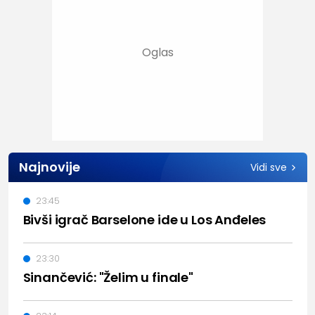
Najnovije
Vidi sve
23:45
Bivši igrač Barselone ide u Los Anđeles
23:30
Sinančević: "Želim u finale"