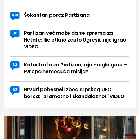
Šokantan poraz Partizana
104
Partizan već može da se sprema za
80
Hetafe; Ilić otkrio zašto Ugrešić nije igrao
VIDEO
Katastrofa za Partizan, nije moglo gore –
63
Evropa nemoguća misija?
Hrvati pobesneli zbog srpskog UFC
62
borca: "Sramotno i skandalozno!" VIDEO