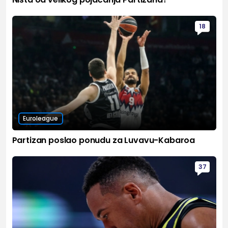
18
Euroleague
Partizan poslao ponudu za Luvavu-Kabaroa
37