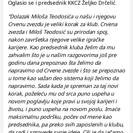
Oglasio se i predsednik KKCZ Željko Drčelić.
"Dolazak Miloša Teodosića u našu i njegovu
Crvenu zvezdu je veliki korak za klub. Crvena
zvezda i Miloš Teodosić su prirodan spoj,
nakon završetka njegove velike igračke
karijere. Kao predsednik kluba želim da mu
zahvalim što je u našim razgovorima još pre
godinu dana prepoznao šta želimo da
napravimo od Crvene zvezde i što se prepoznao
u tome kao važan deo sistema koji želimo da
napravimo. Sada kada je spreman za taj novi
korak, poželeću mu od srca puno uspeha u
novom poglavlju koje pravi u svojoj karijeri i
životu, i puno uspeha na novom poslu. Imaće
maksimalnu podršku, počev od mene kao
predsednika, pa preko svih zaposlenih u klubu,
da radi i sprovede svoje ideje. Cilj je da jačamo