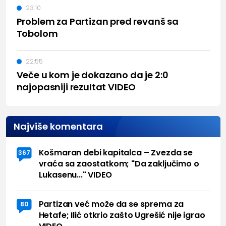
23:10
Problem za Partizan pred revanš sa
Tobolom
22:55
Veče u kom je dokazano da je 2:0
najopasniji rezultat VIDEO
Najviše komentara
Košmaran debi kapitalca – Zvezda se
367
vraća sa zaostatkom; "Da zaključimo o
Lukasenu..." VIDEO
Partizan već može da se sprema za
80
Hetafe; Ilić otkrio zašto Ugrešić nije igrao