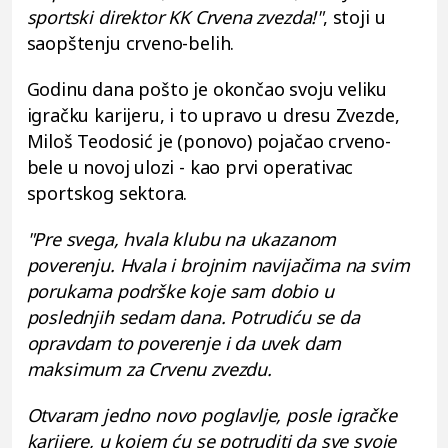
sportski direktor KK Crvena zvezda!"
, stoji u
saopštenju crveno-belih.
Godinu dana pošto je okončao svoju veliku
igračku karijeru, i to upravo u dresu Zvezde,
Miloš Teodosić je (ponovo) pojačao crveno-
bele u novoj ulozi - kao prvi operativac
sportskog sektora.
"Pre svega, hvala klubu na ukazanom
poverenju. Hvala i brojnim navijačima na svim
porukama podrške koje sam dobio u
poslednjih sedam dana. Potrudiću se da
opravdam to poverenje i da uvek dam
maksimum za Crvenu zvezdu.
Otvaram jedno novo poglavlje, posle igračke
karijere, u kojem ću se potruditi da sve svoje