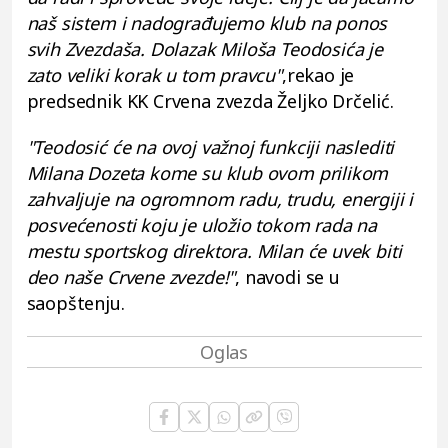
naš sistem i nadograđujemo klub na ponos
svih Zvezdaša. Dolazak Miloša Teodosića je
zato veliki korak u tom pravcu"
,rekao je
predsednik KK Crvena zvezda Željko Drčelić.
"Teodosić će na ovoj važnoj funkciji naslediti
Milana Dozeta kome su klub ovom prilikom
zahvaljuje na ogromnom radu, trudu, energiji i
posvećenosti koju je uložio tokom rada na
mestu sportskog direktora. Milan će uvek biti
deo naše Crvene zvezde!"
, navodi se u
saopštenju.