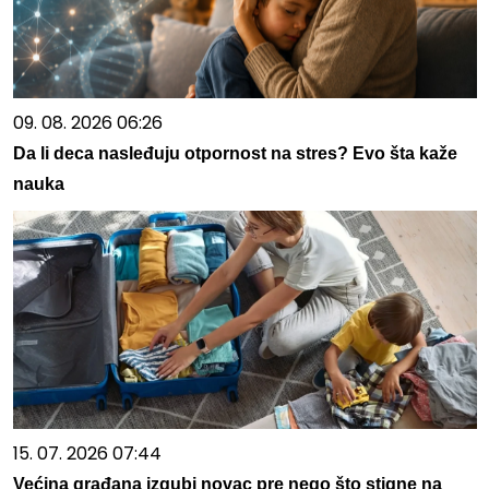
09. 08. 2026 06:26
Da li deca nasleđuju otpornost na stres? Evo šta kaže
nauka
15. 07. 2026 07:44
Većina građana izgubi novac pre nego što stigne na