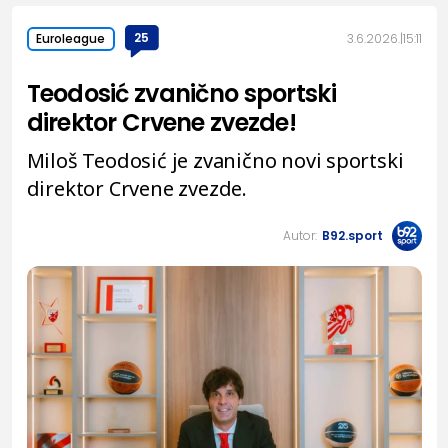
25
3.6.2026.
15:11
Euroleague
Teodosić zvanično sportski
direktor Crvene zvezde!
Miloš Teodosić je zvanično novi sportski
direktor Crvene zvezde.
Autor:
B92.sport