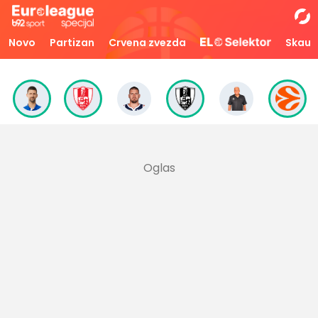
Novo
Partizan
Crvena zvezda
Skaut