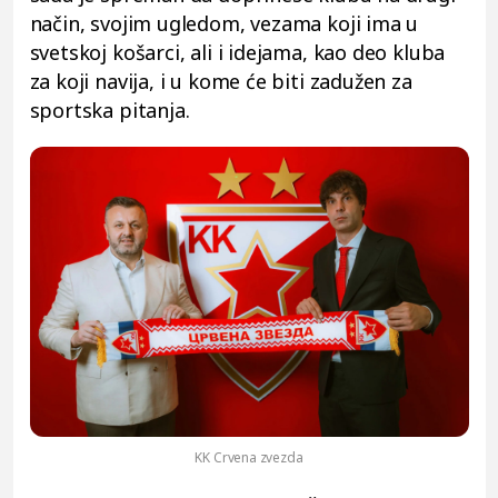
način, svojim ugledom, vezama koji ima u
svetskoj košarci, ali i idejama, kao deo kluba
za koji navija, i u kome će biti zadužen za
sportska pitanja.
KK Crvena zvezda