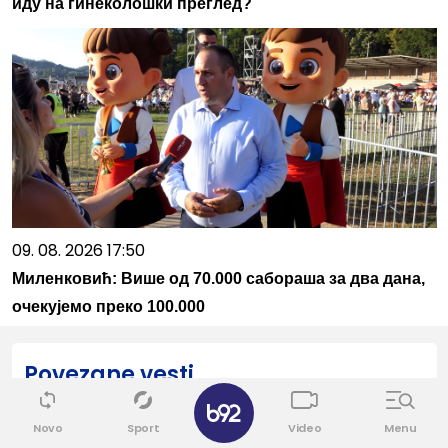
иду на гинеколошки преглед?
09. 08. 2026 17:50
Миленковић: Више од 70.000 сабораша за два дана,
очекујемо преко 100.000
Povezane vesti
✕
Novo
Sport
Video
Menu
19