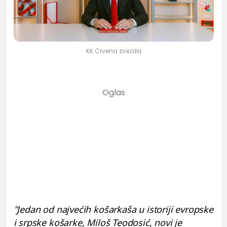
KK Crvena zvezda
"Јedan od najvećih košarkaša u istoriji evropske
i srpske košarke, Miloš Teodosić, novi je