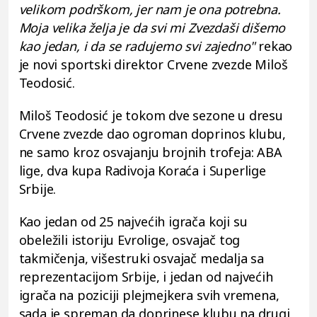
velikom podrškom, jer nam je ona potrebna.
Moja velika želja je da svi mi Zvezdaši dišemo
kao jedan, i da se radujemo svi zajedno"
rekao
je novi sportski direktor Crvene zvezde Miloš
Teodosić.
Miloš Teodosić je tokom dve sezone u dresu
Crvene zvezde dao ogroman doprinos klubu,
ne samo kroz osvajanju brojnih trofeja: ABA
lige, dva kupa Radivoja Koraća i Superlige
Srbije.
Kao jedan od 25 najvećih igrača koji su
obeležili istoriju Evrolige, osvajač tog
takmičenja, višestruki osvajač medalja sa
reprezentacijom Srbije, i jedan od najvećih
igrača na poziciji plejmejkera svih vremena,
sada je spreman da doprinese klubu na drugi