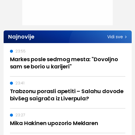
Najnovije
Vidi sve
23:55
Markes posle sedmog mesta: "Dovoljno
sam se borio u karijeri"
23:41
Trabzonu porasli apetiti – Salahu dovode
bivšeg saigrača iz Liverpula?
23:27
Mika Hakinen upozorio Meklaren