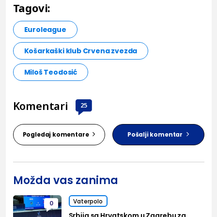
Tagovi:
Euroleague
Košarkaški klub Crvena zvezda
Miloš Teodosić
Komentari
25
Pogledaj komentare
Pošalji komentar
Možda vas zanima
Vaterpolo
0
Srbija sa Hrvatskom u Zagrebu za