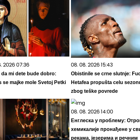
8. 2026 07:36
08. 08. 2026 15:43
da mi dete bude dobro:
Obistinile se crne slutnje: Fu
 se majke mole Svetoj Petki
Hetafea propušta celu sezon
zbog teške povrede
08. 08. 2026 14:00
Енглеска у проблему: Отро
хемикалије пронађене у св
рекама, језерима и речним