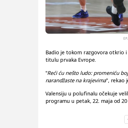
EP
Badio je tokom razgovora otkrio i 
titulu prvaka Evrope.
"
Reći ću nešto ludo: promeniću bo
narandžaste na krajevima
", rekao 
Valensiju u polufinalu očekuje veli
programu u petak, 22. maja od 20