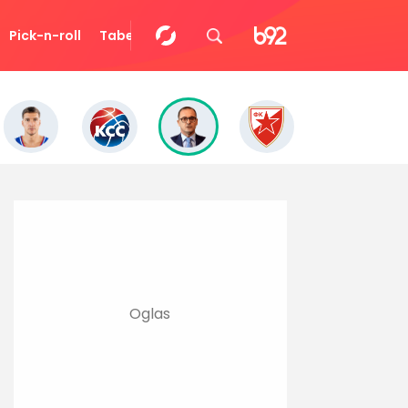
Pick-n-roll
Tabela
Video
Eurocup