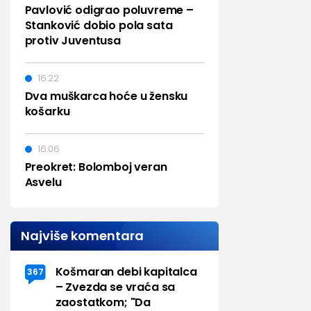
Pavlović odigrao poluvreme –
Stanković dobio pola sata
protiv Juventusa
16:22
Dva muškarca hoće u žensku
košarku
16:06
Preokret: Bolomboj veran
Asvelu
Najviše komentara
Košmaran debi kapitalca
367
– Zvezda se vraća sa
zaostatkom; "Da