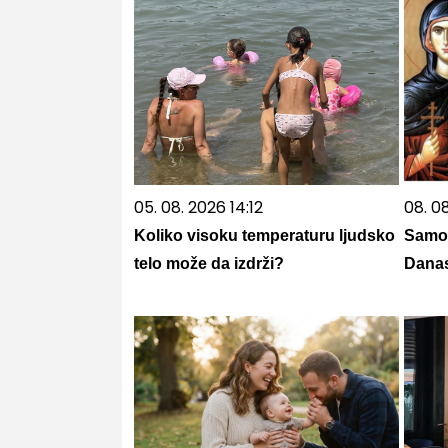
05. 08. 2026 14:12
08. 0
Koliko visoku temperaturu ljudsko
Samo 
telo može da izdrži?
Danas