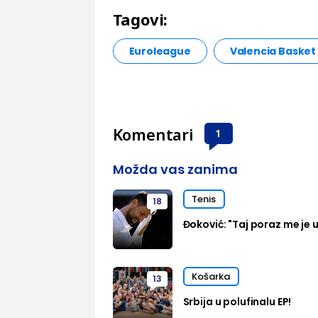
Tagovi:
Euroleague
Valencia Basket
Komentari
1
Možda vas zanima
Tenis
18
Đoković: "Taj poraz me je u
Košarka
13
Srbija u polufinalu EP!