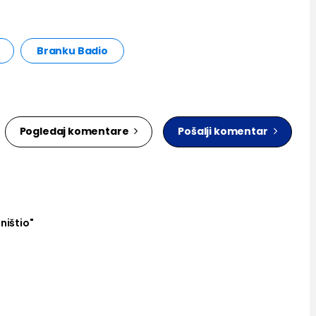
Branku Badio
Pogledaj komentare
Pošalji komentar
ništio"