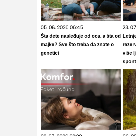
05. 08. 2026 06:45
23. 07
Šta dete nasleđuje od oca, a šta od
Letnj
majke? Sve što treba da znate o
rezer
genetici
više l
spont