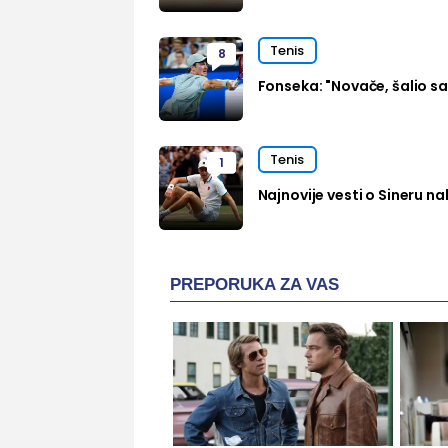
Tenis
8
Fonseka: "Novače, šalio s
Tenis
1
Najnovije vesti o Sineru n
PREPORUKA ZA VAS