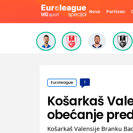
Novo
Partizan
Euroleague
1
Košarkaš Vale
obećanje pred
Košarkaš Valensije Branku Bad