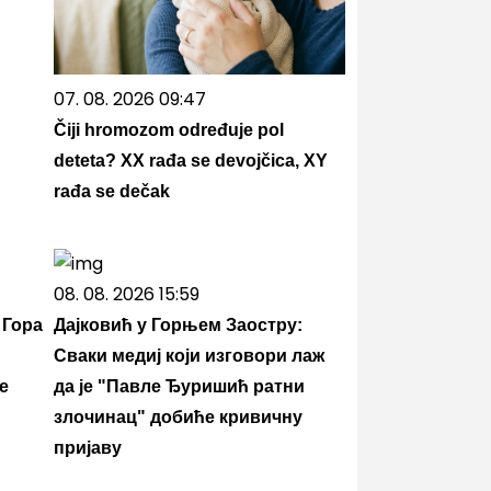
07. 08. 2026 09:47
Čiji hromozom određuje pol
deteta? XX rađa se devojčica, XY
rađa se dečak
08. 08. 2026 15:59
 Гора
Дајковић у Горњем Заостру:
Сваки медиј који изговори лаж
е
да је "Павле Ђуришић ратни
злочинац" добиће кривичну
пријаву