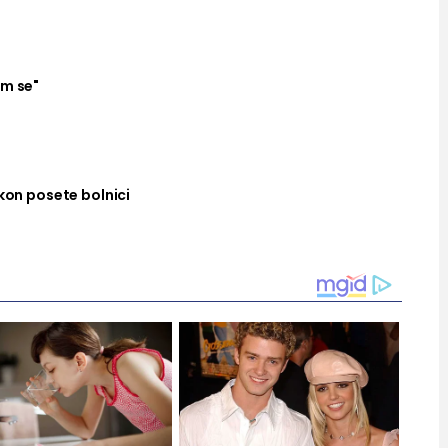
am se"
akon posete bolnici