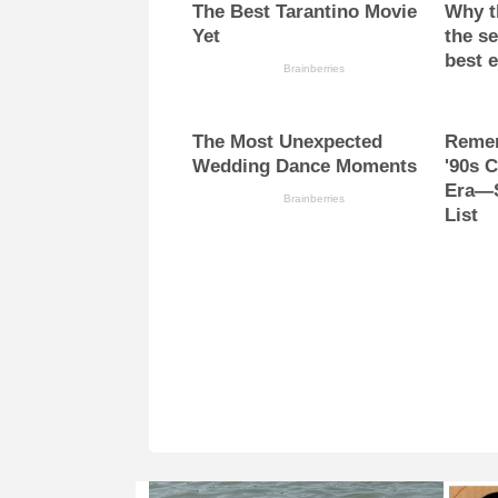
The Best Tarantino Movie
Why th
Yet
the se
best 
Brainberries
The Most Unexpected
Reme
Wedding Dance Moments
'90s 
Era—S
Brainberries
List