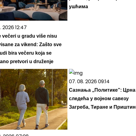
ушћима
. 2026 12:47
e večeri u gradu više nisu
visane za vikend: Zašto sve
judi bira večeru koja se
ano pretvori u druženje
07. 08. 2026 09:14
Сазнања „Политике”: Црна
следећа у војном савезу
Загреба, Тиране и Приштин