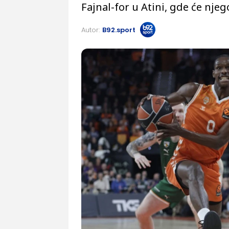
Fajnal-for u Atini, gde će njeg
Autor:
B92.sport