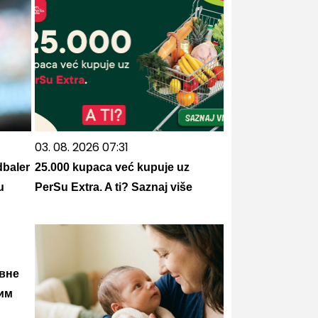
03. 08. 2026 07:31
dbaler
25.000 kupaca već kupuje uz
u
PerSu Extra. A ti? Saznaj više
вне
им