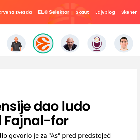
Crvena zvezda
Skaut
Lajvblog
Skener
nsije dao ludo
 Fajnal-for
io govorio je za "As" pred predstojeći