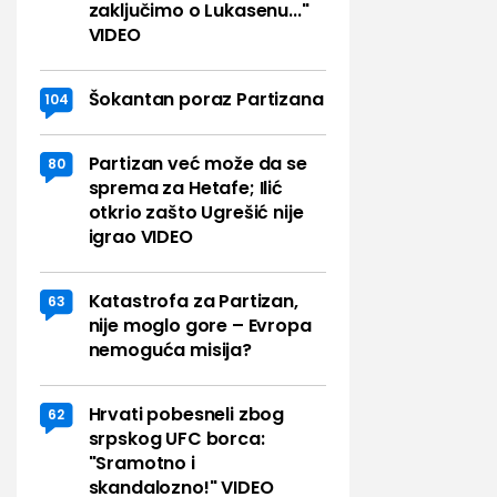
zaključimo o Lukasenu..."
VIDEO
Šokantan poraz Partizana
104
Partizan već može da se
80
sprema za Hetafe; Ilić
otkrio zašto Ugrešić nije
igrao VIDEO
Katastrofa za Partizan,
63
nije moglo gore – Evropa
nemoguća misija?
Hrvati pobesneli zbog
62
srpskog UFC borca:
"Sramotno i
skandalozno!" VIDEO