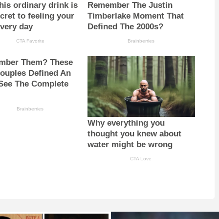
is ordinary drink is
Remember The Justin
cret to feeling your
Timberlake Moment That
every day
Defined The 2000s?
CTA Favorite
Brainberries
mber Them? These
Couples Defined An
ee The Complete
Brainberries
Why everything you
thought you knew about
water might be wrong
CTA Love