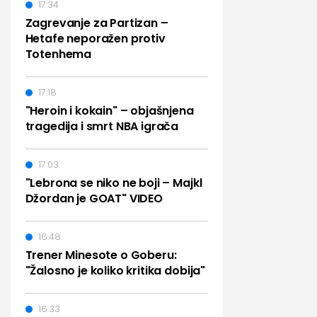
17:34
Zagrevanje za Partizan –
Hetafe neporažen protiv
Totenhema
17:18
"Heroin i kokain" – objašnjena
tragedija i smrt NBA igrača
17:03
"Lebrona se niko ne boji – Majkl
Džordan je GOAT" VIDEO
16:48
Trener Minesote o Goberu:
"Žalosno je koliko kritika dobija"
16:33