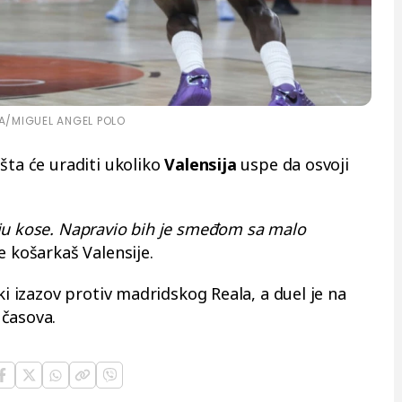
A/MIGUEL ANGEL POLO
šta će uraditi ukoliko
Valensija
uspe da osvoji
ju kose. Napravio bih je smeđom sa malo
je košarkaš Valensije.
ki izazov protiv madridskog Reala, a duel je na
 časova.