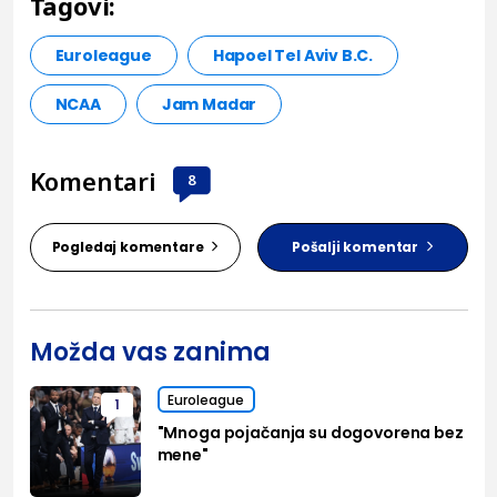
Tagovi:
Euroleague
Hapoel Tel Aviv B.C.
NCAA
Jam Madar
Komentari
8
Pogledaj komentare
Pošalji komentar
Možda vas zanima
Euroleague
1
"Mnoga pojačanja su dogovorena bez
mene"