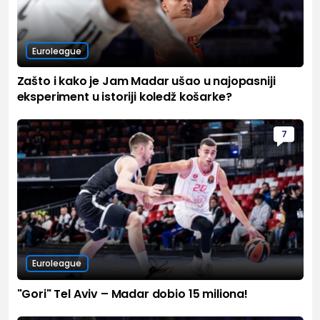
Euroleague
Zašto i kako je Jam Madar ušao u najopasniji
eksperiment u istoriji koledž košarke?
7
Euroleague
"Gori" Tel Aviv – Madar dobio 15 miliona!