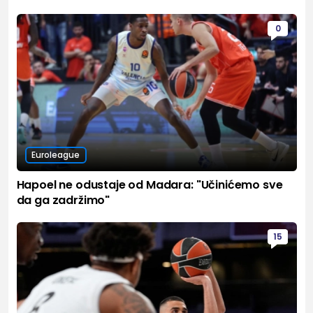
0
Euroleague
Hapoel ne odustaje od Madara: "Učinićemo sve
da ga zadržimo"
15