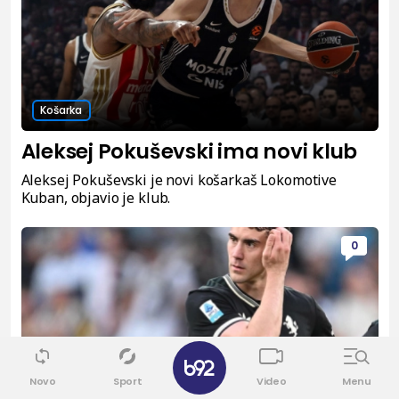
Košarka
Aleksej Pokuševski ima novi klub
Aleksej Pokuševski je novi košarkaš Lokomotive
Kuban, objavio je klub.
0
✕
Novo
Sport
Video
Menu