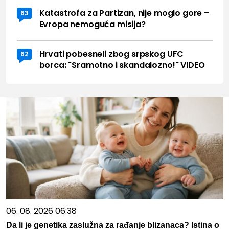
Katastrofa za Partizan, nije moglo gore –
63
Evropa nemoguća misija?
Hrvati pobesneli zbog srpskog UFC
62
borca: "Sramotno i skandalozno!" VIDEO
06. 08. 2026 06:38
Da li je genetika zaslužna za rađanje blizanaca? Istina o