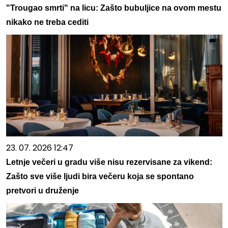
"Trougao smrti" na licu: Zašto bubuljice na ovom mestu
nikako ne treba cediti
23. 07. 2026 12:47
Letnje večeri u gradu više nisu rezervisane za vikend:
Zašto sve više ljudi bira večeru koja se spontano
pretvori u druženje