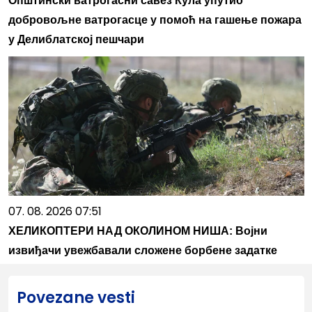
Општински ватрогасни савез Кула упутио
добровољне ватрогасце у помоћ на гашење пожара
у Делиблатској пешчари
07. 08. 2026 07:51
ХЕЛИКОПТЕРИ НАД ОКОЛИНОМ НИША: Војни
извиђачи увежбавали сложене борбене задатке
Povezane vesti