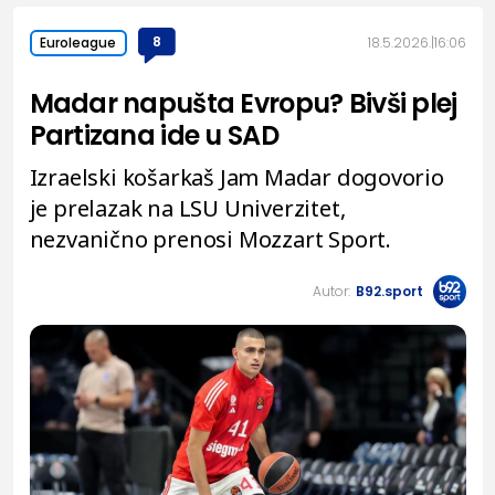
8
18.5.2026.
16:06
Euroleague
Madar napušta Evropu? Bivši plej
Partizana ide u SAD
Izraelski košarkaš Jam Madar dogovorio
je prelazak na LSU Univerzitet,
nezvanično prenosi Mozzart Sport.
Autor:
B92.sport