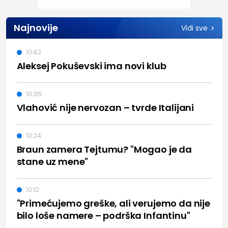
Najnovije
Vidi sve
10:42
Aleksej Pokuševski ima novi klub
10:36
Vlahović nije nervozan – tvrde Italijani
10:24
Braun zamera Tejtumu? "Mogao je da
stane uz mene"
10:12
"Primećujemo greške, ali verujemo da nije
bilo loše namere – podrška Infantinu"