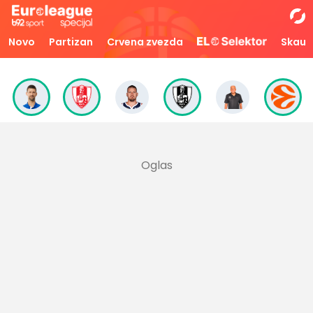
Novo
Partizan
Crvena zvezda
Skaut