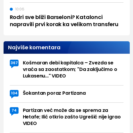
10:06
Rodri sve bliži Barseloni? Katalonci
napravili prvi korak ka velikom transferu
Najviše komentara
Košmaran debi kapitalca – Zvezda se
367
vraća sa zaostatkom; "Da zaključimo o
Lukasenu..." VIDEO
Šokantan poraz Partizana
104
Partizan već može da se sprema za
74
Hetafe; Ilić otkrio zašto Ugrešić nije igrao
VIDEO