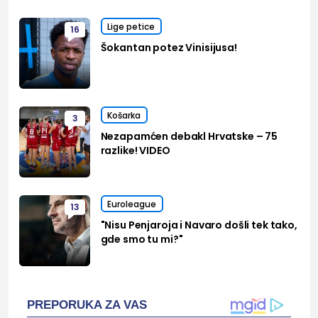
Lige petice
16
Šokantan potez Vinisijusa!
Košarka
3
Nezapamćen debakl Hrvatske – 75
razlike! VIDEO
Euroleague
13
"Nisu Penjaroja i Navaro došli tek tako,
gde smo tu mi?"
PREPORUKA ZA VAS