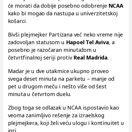
će morati da dobije posebno odobrenje
NCAA
kako bi mogao da nastupa u univerzitetskoj
košarci.
Bivši plejmejker Partizana već neko vreme nije
zadovoljan statusom u
Hapoel Tel Aviva
, a
posebno je razočaran minutažom u
četvrtfinalnoj seriji protiv
Real Madrida
.
Madar je u dve utakmice ukupno proveo
svega deset minuta na parketu – manje od
pet u drugom meču i nešto više od šest
minuta u četvrtom duelu.
Zbog toga se odlazak u NCAA ispostavio kao
veoma zanimljivo rešenje za izraelskog
plejmejkera, koji želi veću ulogu i kontinuitet u
igri.