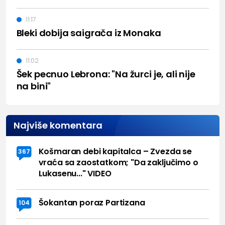
11:17
Bleki dobija saigrača iz Monaka
11:02
Šek pecnuo Lebrona: "Na žurci je, ali nije
na bini"
Najviše komentara
Košmaran debi kapitalca – Zvezda se
367
vraća sa zaostatkom; "Da zaključimo o
Lukasenu..." VIDEO
Šokantan poraz Partizana
104