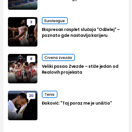
Euroleague
3
Ekspresan rasplet slučaja "Odželej" –
poznato gde nastavlja karijeru
Crvena zvezda
8
Veliki posao Zvezde – stiže jedan od
Realovih projekata
Tenis
20
Đoković: "Taj poraz me je uništio"