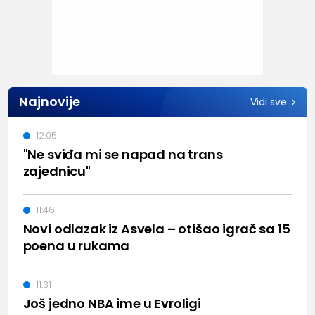
Najnovije
Vidi sve
12:05
"Ne sviđa mi se napad na trans
zajednicu"
11:46
Novi odlazak iz Asvela – otišao igrač sa 15
poena u rukama
11:31
Još jedno NBA ime u Evroligi