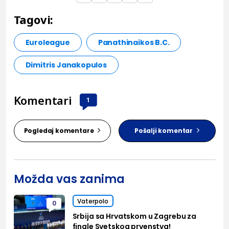
Tagovi:
Euroleague
Panathinaikos B.C.
Dimitris Janakopulos
Komentari
1
Pogledaj komentare
Pošalji komentar
Možda vas zanima
Vaterpolo
0
Srbija sa Hrvatskom u Zagrebu za
finale Svetskog prvenstva!