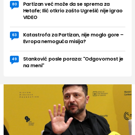
Partizan već može da se sprema za
80
Hetafe; Ilić otkrio zašto Ugrešić nije igrao
VIDEO
Katastrofa za Partizan, nije moglo gore –
63
Evropa nemoguća misija?
Stanković posle poraza: "Odgovornost je
49
na meni"