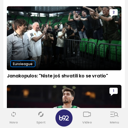
2
Euroleague
Janakopulos: "Niste još shvatili ko se vratio"
1
✕
Novo
Sport
Video
Menu