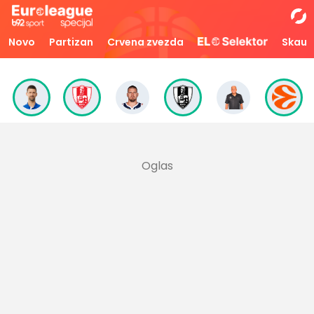
Novo
Partizan
Crvena zvezda
Skaut