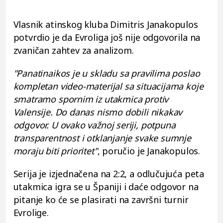
Vlasnik atinskog kluba Dimitris Janakopulos
potvrdio je da Evroliga još nije odgovorila na
zvaničan zahtev za analizom.
"Panatinaikos je u skladu sa pravilima poslao
kompletan video-materijal sa situacijama koje
smatramo spornim iz utakmica protiv
Valensije. Do danas nismo dobili nikakav
odgovor. U ovako važnoj seriji, potpuna
transparentnost i otklanjanje svake sumnje
moraju biti prioritet"
, poručio je Janakopulos.
Serija je izjednačena na 2:2, a odlučujuća peta
utakmica igra se u Španiji i daće odgovor na
pitanje ko će se plasirati na završni turnir
Evrolige.