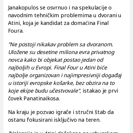
Janakopulos se osvrnuo i na spekulacije o
navodnim tehničkim problemima u dvorani u
Atini, koja je kandidat za domaćina Final
Foura.
"Ne postoji nikakav problem sa dvoranom.
Uložene su desetine miliona evra privatnog
novca kako bi objekat postao jedan od
najboljih u Evropi. Final Four u Atini biće
najbolje organizovan i najimpresivniji događaj
u istoriji evropske košarke, bez obzira na to
koje ekipe budu učestvovale"
, istakao je prvi
čovek Panatinaikosa.
Na kraju je pozvao igrače i stručni štab da
ostanu fokusirani isključivo na teren.