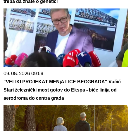
treba da znate o genetici
09. 08. 2026 09:59
"VELIKI PROJEKAT MENjA LICE BEOGRADA" Vučić:
Stari železnički most gotov do Ekspa - biće linija od
aerodroma do centra grada