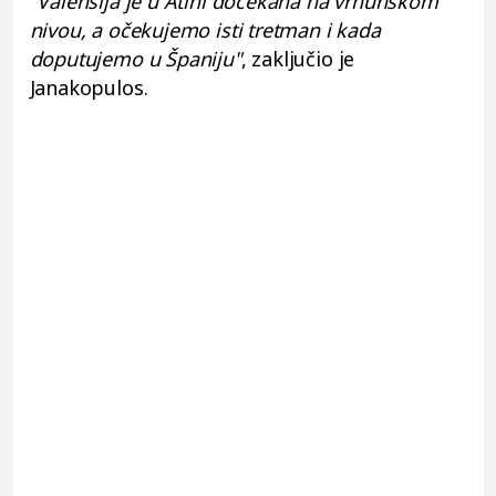
"Valensija je u Atini dočekana na vrhunskom
nivou, a očekujemo isti tretman i kada
doputujemo u Španiju"
, zaključio je
Janakopulos.