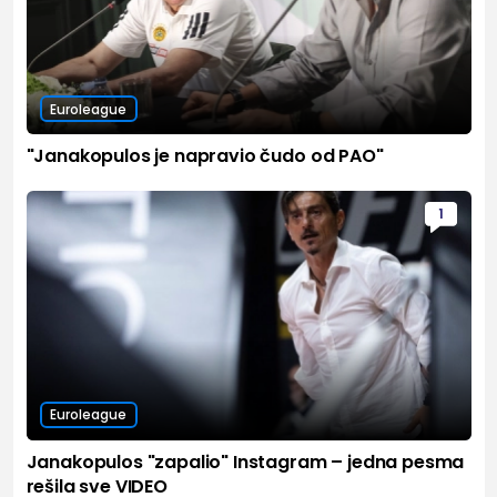
Euroleague
"Janakopulos je napravio čudo od PAO"
1
Euroleague
Janakopulos "zapalio" Instagram – jedna pesma
rešila sve VIDEO