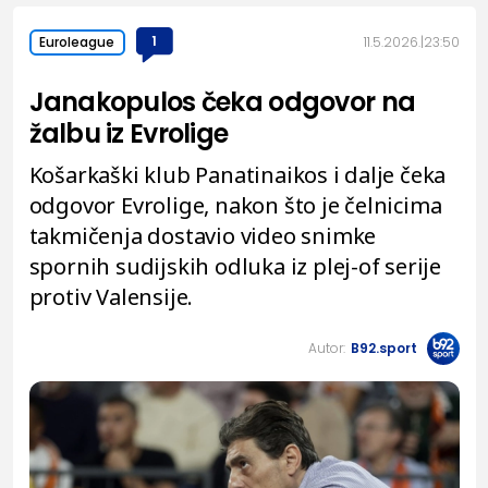
1
11.5.2026.
23:50
Euroleague
Janakopulos čeka odgovor na
žalbu iz Evrolige
Košarkaški klub Panatinaikos i dalje čeka
odgovor Evrolige, nakon što je čelnicima
takmičenja dostavio video snimke
spornih sudijskih odluka iz plej-of serije
protiv Valensije.
Autor:
B92.sport