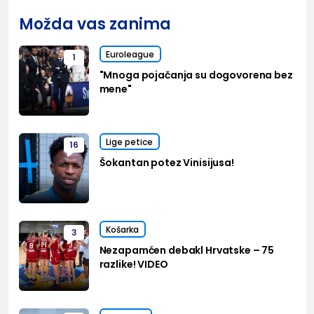
Možda vas zanima
Euroleague
1
"Mnoga pojačanja su dogovorena bez
mene"
Lige petice
16
Šokantan potez Vinisijusa!
Košarka
3
Nezapamćen debakl Hrvatske – 75
razlike! VIDEO