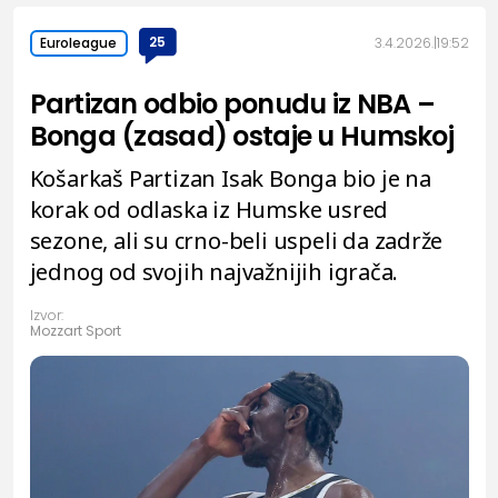
25
3.4.2026.
19:52
Euroleague
Partizan odbio ponudu iz NBA –
Bonga (zasad) ostaje u Humskoj
Košarkaš Partizan Isak Bonga bio je na
korak od odlaska iz Humske usred
sezone, ali su crno-beli uspeli da zadrže
jednog od svojih najvažnijih igrača.
Izvor:
Mozzart Sport