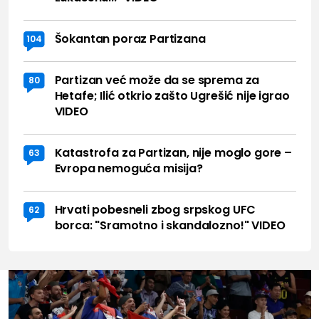
Šokantan poraz Partizana
104
Partizan već može da se sprema za
80
Hetafe; Ilić otkrio zašto Ugrešić nije igrao
VIDEO
Katastrofa za Partizan, nije moglo gore –
63
Evropa nemoguća misija?
Hrvati pobesneli zbog srpskog UFC
62
borca: "Sramotno i skandalozno!" VIDEO