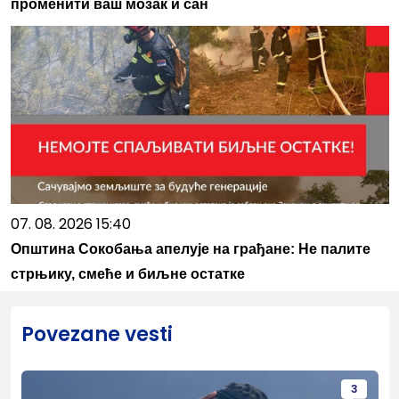
променити ваш мозак и сан
07. 08. 2026 15:40
Општина Сокобања апелује на грађане: Не палите
стрњику, смеће и биљне остатке
Povezane vesti
3