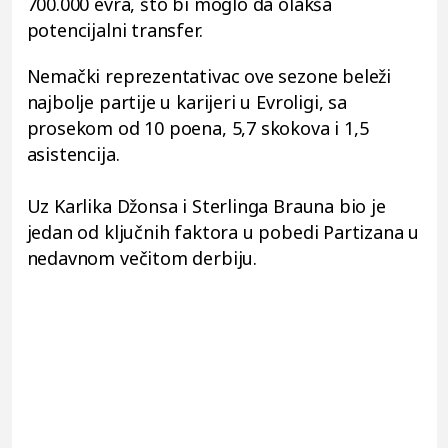
700.000 evra, što bi moglo da olakša
potencijalni transfer.
Nemački reprezentativac ove sezone beleži
najbolje partije u karijeri u Evroligi, sa
prosekom od 10 poena, 5,7 skokova i 1,5
asistencija.
Uz Karlika Džonsa i Sterlinga Brauna bio je
jedan od ključnih faktora u pobedi Partizana u
nedavnom večitom derbiju.