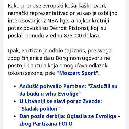
Kako prenose evropski košarkaški izvori,
nemački reprezentativac privukao je ozbiljno
interesovanje iz NBA lige, a najkonkretniji
potez povukli su Detroit Pistonsi, koji su
poslali ponudu vrednu 875.000 dolara.
Ipak, Partizan je odbio taj iznos, pre svega
zbog činjenice da u Bonginom ugovoru ne
postoji klauzula koja omogućava odlazak
tokom sezone, piše
"Mozzart Sport".
Anđušić pohvalio Partizan: "Zaslužili su
da budu u vrhu Evrolige"
U Litvaniji se slavi poraz Zvezde:
"Sladak poklon"
Dan posle derbija: Oglasila se Evroliga –
zbog Partizana FOTO