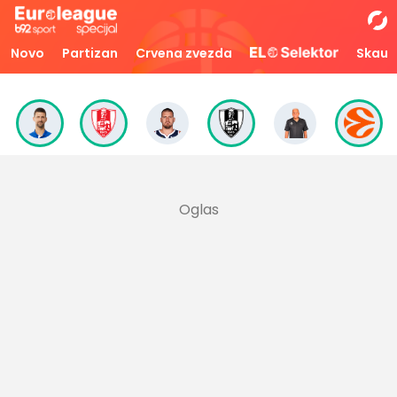
Novo
Partizan
Crvena zvezda
Skaut