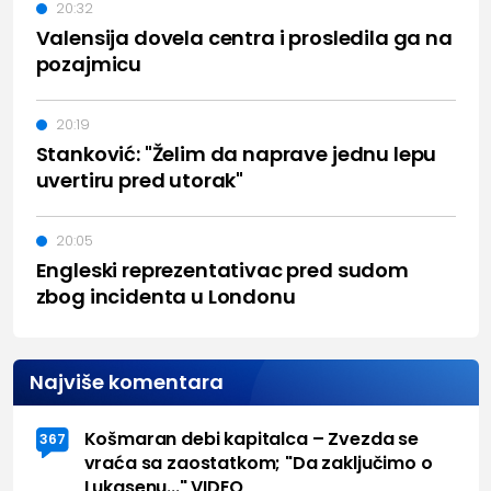
20:32
Valensija dovela centra i prosledila ga na
pozajmicu
20:19
Stanković: "Želim da naprave jednu lepu
uvertiru pred utorak"
20:05
Engleski reprezentativac pred sudom
zbog incidenta u Londonu
Najviše komentara
Košmaran debi kapitalca – Zvezda se
367
vraća sa zaostatkom; "Da zaključimo o
Lukasenu..." VIDEO