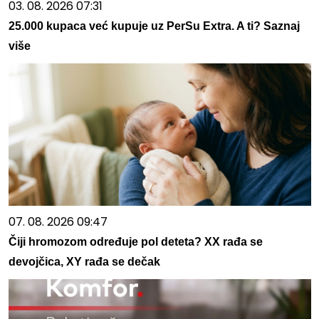
03. 08. 2026 07:31
25.000 kupaca već kupuje uz PerSu Extra. A ti? Saznaj
više
07. 08. 2026 09:47
Čiji hromozom određuje pol deteta? XX rađa se
devojčica, XY rađa se dečak