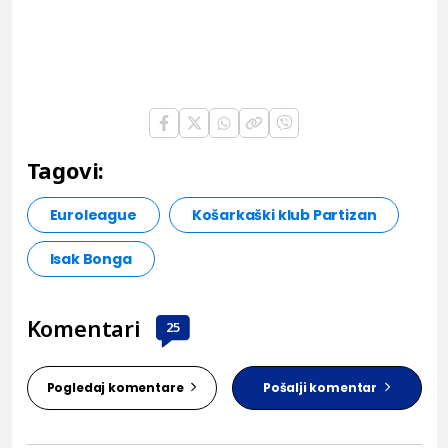
Tagovi:
Euroleague
Košarkaški klub Partizan
Isak Bonga
Komentari
25
Pogledaj komentare
Pošalji komentar