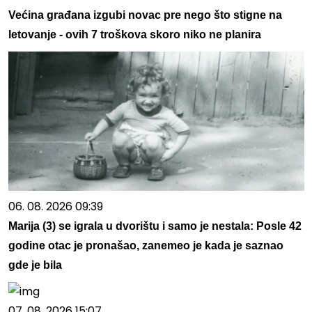
Većina građana izgubi novac pre nego što stigne na
letovanje - ovih 7 troškova skoro niko ne planira
06. 08. 2026 09:39
Marija (3) se igrala u dvorištu i samo je nestala: Posle 42
godine otac je pronašao, zanemeo je kada je saznao
gde je bila
07. 08. 2026 15:07