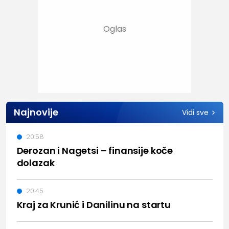
Najnovije
Vidi sve
20:58
Derozan i Nagetsi – finansije koče
dolazak
20:45
Kraj za Krunić i Danilinu na startu