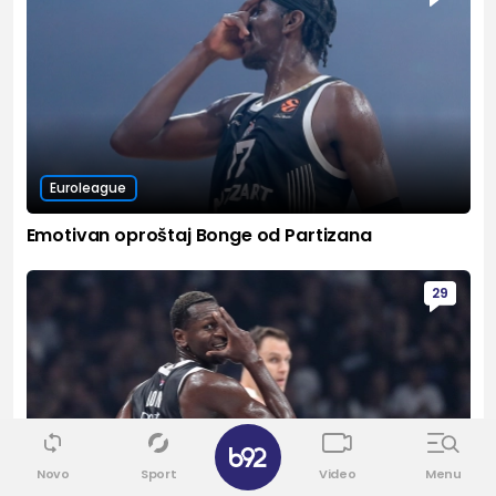
Euroleague
Emotivan oproštaj Bonge od Partizana
29
✕
Novo
Sport
Video
Menu
Euroleague