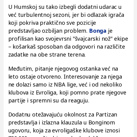
U Humskoj su tako izbegli dodatni udarac u
već turbulentnoj sezoni, jer bi odlazak igrača
koji pokriva praktično sve pozicije
predstavljao ozbiljan problem.
Bonga
je
profilisan kao svojevrsni "švajcarski nož" ekipe
– košarkaš sposoban da odgovori na različite
zadatke na obe strane terena.
Međutim, pitanje njegovog ostanka već na
leto ostaje otvoreno. Interesovanje za njega
ne dolazi samo iz NBA lige, već i od nekoliko
klubova iz Evroliga, koji pomno prate njegove
partije i spremni su da reaguju.
Dodatnu otežavajuću okolnost za Partizan
predstavlja i izlazna klauzula u Bonginom
ugovoru, koja za evroligaške klubove iznosi