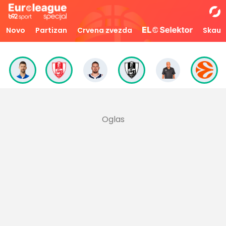
Novo
Partizan
Crvena zvezda
Skaut