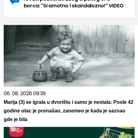
borca: "Sramotno i skandalozno!" VIDEO
06. 08. 2026 09:39
Marija (3) se igrala u dvorištu i samo je nestala: Posle 42
godine otac je pronašao, zanemeo je kada je saznao
gde je bila