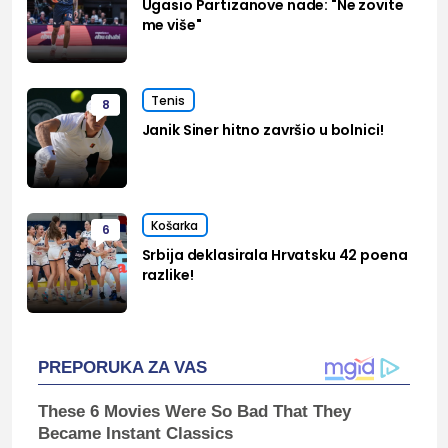
Ugasio Partizanove nade: "Ne zovite
me više"
Tenis
8
Janik Siner hitno završio u bolnici!
Košarka
6
Srbija deklasirala Hrvatsku 42 poena
razlike!
PREPORUKA ZA VAS
These 6 Movies Were So Bad That They
Became Instant Classics