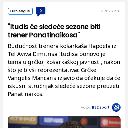
0
13.3.2026.
19:17
Euroleague
"Itudis će sledeće sezone biti
trener Panatinaikosa"
Budućnost trenera košarkaša Hapoela iz
Tel Aviva Dimitrisa Itudisa ponovo je
tema u grčkoj košarkaškoj javnosti, nakon
što je bivši reprezentativac Grčke
Vangelis Mancaris izjavio da očekuje da će
iskusni stručnjak sledeće sezone preuzeti
Panatinaikos.
Autor:
B92.sport