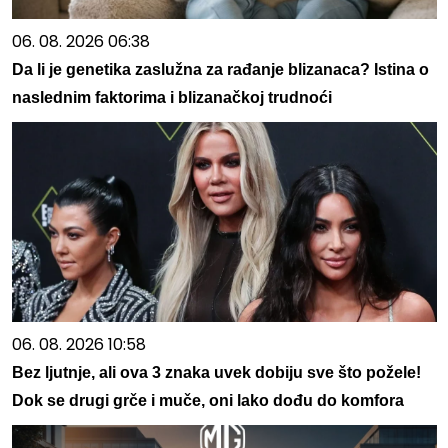
06. 08. 2026 06:38
Da li je genetika zaslužna za rađanje blizanaca? Istina o
naslednim faktorima i blizanačkoj trudnoći
06. 08. 2026 10:58
Bez ljutnje, ali ova 3 znaka uvek dobiju sve što požele!
Dok se drugi grče i muče, oni lako dođu do komfora