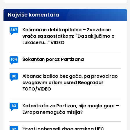
Najviše komentara
Košmaran debi kapitalca – Zvezda se
367
vraća sa zaostatkom; "Da zaključimo o
Lukasenu..." VIDEO
Šokantan poraz Partizana
104
Albanac izašao bez gaća, pa provocirao
80
dvoglavim orlom usred Beograda!
FOTO/VIDEO
Katastrofa za Partizan, nije moglo gore –
63
Evropa nemoguća misija?
Hrvati pobesneli zbog srpskog UFC
62