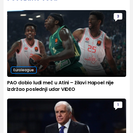
3
Euroleague
PAO dobio ludi meč u Atini – žilavi Hapoel nije
izdržao poslednji udar VIDEO
1