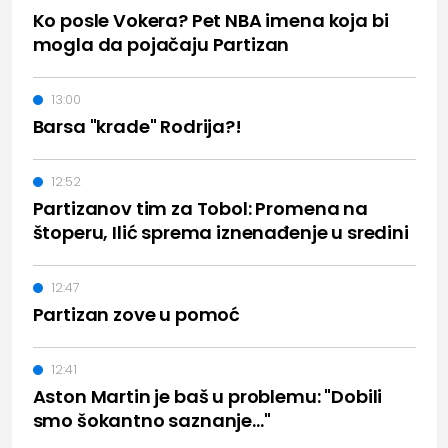
Ko posle Vokera? Pet NBA imena koja bi
mogla da pojačaju Partizan
13:00
Barsa "krade" Rodrija?!
12:52
Partizanov tim za Tobol: Promena na
štoperu, Ilić sprema iznenađenje u sredini
12:47
Partizan zove u pomoć
12:41
Aston Martin je baš u problemu: "Dobili
smo šokantno saznanje..."