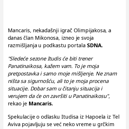
Mancaris, nekadašnji igrač Olimpijakosa, a
danas član Mikonosa, izneo je svoja
razmišljanja u podkastu portala
SDNA.
"Sledeće sezone Itudis će biti trener
Panatinaikosa, kažem vam. To je moja
pretpostavka i samo moje mišljenje. Ne znam
ništa sa sigurnošću, ali to je moja procena
situacije. Dobar sam u čitanju situacija i
verujem da će on završiti u Panatinaikosu"
,
rekao je
Mancaris.
Spekulacije o odlasku Itudisa iz Hapoela iz Tel
Aviva pojavljuju se već neko vreme u grčkim