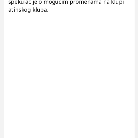
spekulacije o mogućim promenama na klupi
atinskog kluba.