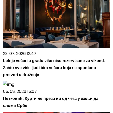
23. 07. 2026 12:47
Letnje večeri u gradu više nisu rezervisane za vikend:
Zašto sve više ljudi bira večeru koja se spontano
pretvori u druženje
05. 08. 2026 15:07
Петковић: Курти не преза ни од чега у жељи да
сломи Србе