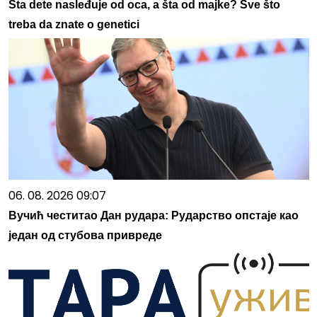
Šta dete nasleđuje od oca, a šta od majke? Sve što
treba da znate o genetici
06. 08. 2026 09:07
Вучић честитао Дан рудара: Рударство опстаје као
један од стубова привреде