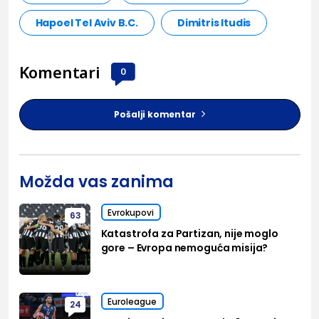
Hapoel Tel Aviv B.C.
Dimitris Itudis
Komentari
0
Pošalji komentar
Možda vas zanima
Evrokupovi
63
Katastrofa za Partizan, nije moglo
gore – Evropa nemoguća misija?
Euroleague
24