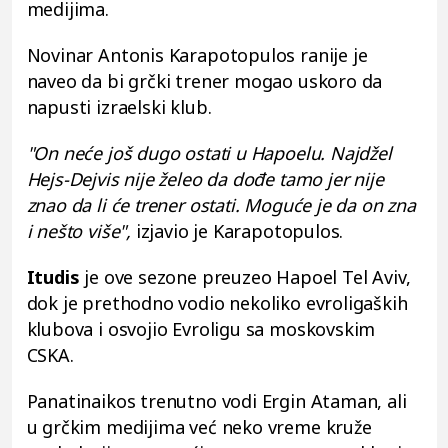
medijima.
Novinar Antonis Karapotopulos ranije je
naveo da bi grčki trener mogao uskoro da
napusti izraelski klub.
"On neće još dugo ostati u Hapoelu. Najdžel
Hejs-Dejvis nije želeo da dođe tamo jer nije
znao da li će trener ostati. Moguće je da on zna
i nešto više",
izjavio je Karapotopulos.
Itudis
je ove sezone preuzeo Hapoel Tel Aviv,
dok je prethodno vodio nekoliko evroligaških
klubova i osvojio Evroligu sa moskovskim
CSKA.
Panatinaikos trenutno vodi Ergin Ataman, ali
u grčkim medijima već neko vreme kruže