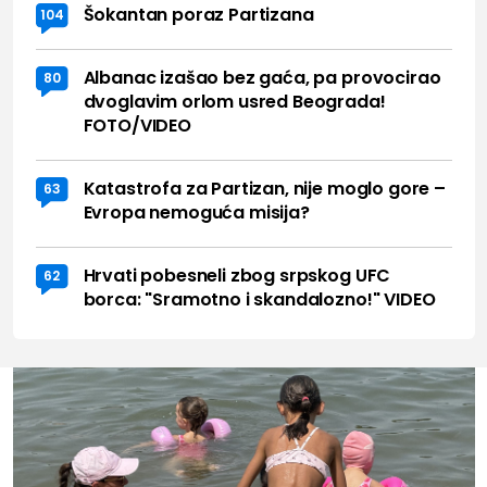
Šokantan poraz Partizana
104
Albanac izašao bez gaća, pa provocirao
80
dvoglavim orlom usred Beograda!
FOTO/VIDEO
Katastrofa za Partizan, nije moglo gore –
63
Evropa nemoguća misija?
Hrvati pobesneli zbog srpskog UFC
62
borca: "Sramotno i skandalozno!" VIDEO