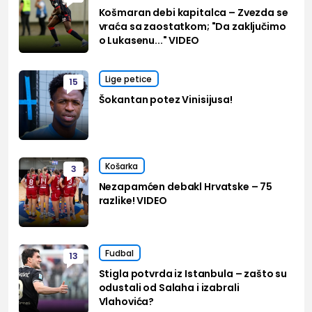
Košmaran debi kapitalca – Zvezda se
vraća sa zaostatkom; "Da zaključimo
o Lukasenu..." VIDEO
Lige petice
15
Šokantan potez Vinisijusa!
Košarka
3
Nezapamćen debakl Hrvatske – 75
razlike! VIDEO
Fudbal
13
Stigla potvrda iz Istanbula – zašto su
odustali od Salaha i izabrali
Vlahovića?