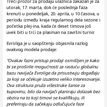
Treći prozor za prodaju ulaznica zakazan je za
utorak, 17. marta, dok će poslednja faza
krenuti u ponedeljak, 20. aprila, u 10 časova, u
periodu između kraja regularnog dela sezone i
početka plej-ina, kada će deset timova još
uvek biti u trci za plasman na završni turnir.
Evroliga je u saopštenju objasnila razlog
ovakvog modela prodaje:
"Ovakav fazni pristup prodaji osmišljen je kako
bi se proširile mogućnosti za rastuću globalnu
bazu navijača Evrolige da prisustvuju događaju
za koji se očekuje izuzetno veliko interesovanje.
Ova struktura pruža višestruke šanse za
kupovinu, bilo da navijači planiraju dolazak bez
obzira na to koji timovi se kvalifikuju, ili
preferiraju da sačekaju odlučujuće faze