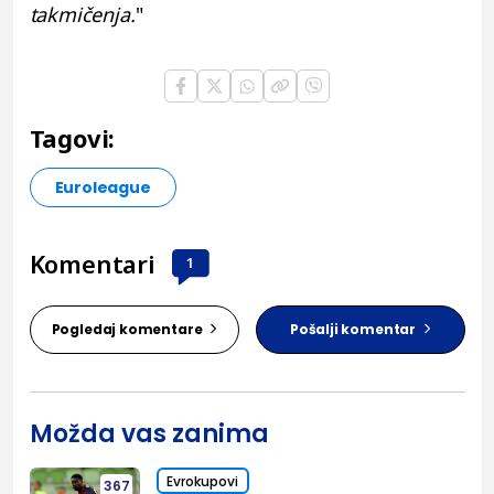
takmičenja.
"
Tagovi:
Euroleague
Komentari
1
Pogledaj komentare
Pošalji komentar
Možda vas zanima
Evrokupovi
367