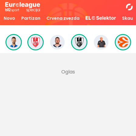
Novo
Partizan
Crvena zvezda
Skaut