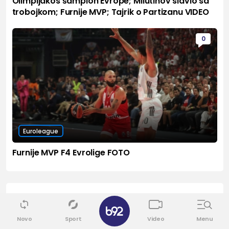
Olimpijakos šampion Evrope; Milutinov slavio sa
trobojkom; Furnije MVP; Tajrik o Partizanu VIDEO
0
Euroleague
Furnije MVP F4 Evrolige FOTO
Sport
Vidi sve
✕
Novo
Sport
Video
Menu