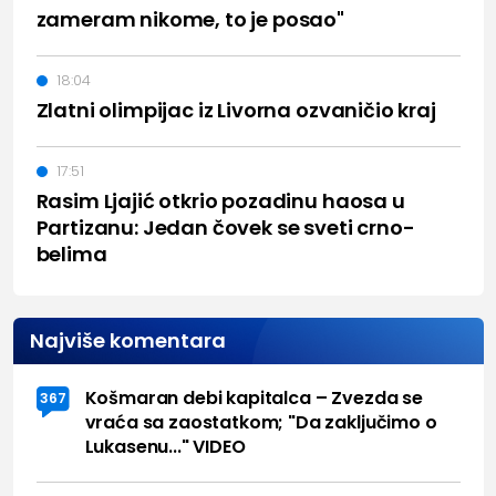
zameram nikome, to je posao"
18:04
Zlatni olimpijac iz Livorna ozvaničio kraj
17:51
Rasim Ljajić otkrio pozadinu haosa u
Partizanu: Jedan čovek se sveti crno-
belima
Najviše komentara
Košmaran debi kapitalca – Zvezda se
367
vraća sa zaostatkom; "Da zaključimo o
Lukasenu..." VIDEO