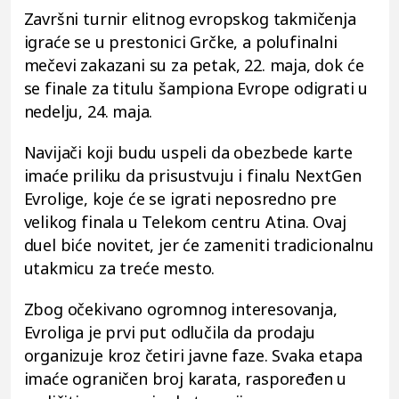
Završni turnir elitnog evropskog takmičenja
igraće se u prestonici Grčke, a polufinalni
mečevi zakazani su za petak, 22. maja, dok će
se finale za titulu šampiona Evrope odigrati u
nedelju, 24. maja.
Navijači koji budu uspeli da obezbede karte
imaće priliku da prisustvuju i finalu NextGen
Evrolige, koje će se igrati neposredno pre
velikog finala u Telekom centru Atina. Ovaj
duel biće novitet, jer će zameniti tradicionalnu
utakmicu za treće mesto.
Zbog očekivano ogromnog interesovanja,
Evroliga je prvi put odlučila da prodaju
organizuje kroz četiri javne faze. Svaka etapa
imaće ograničen broj karata, raspoređen u