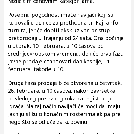
različitim cenovnim kategorijama.
Posebnu pogodnost imaće navijači koji su
kupovali ulaznice za prethodna tri Fajnal-for
turnira, jer će dobiti ekskluzivan pristup
pretprodaji u trajanju od 24 sata. Ona počinje
u utorak, 10. februara, u 10 časova po
srednjeevropskom vremenu, dok će prva faza
javne prodaje стартovati dan kasnije, 11.
februara, takođe u 10.
Druga faza prodaje biće otvorena u četvrtak,
26. februara, u 10 časova, nakon završetka
poslednjeg prelaznog roka za registraciju
igrača. Na taj način navijači će moći da imaju
jasniju sliku o konačnim rosterima ekipa pre
nego što se odluče za kupovinu.