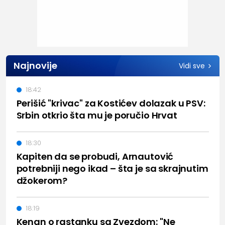
Najnovije
Vidi sve
18:42
Perišić "krivac" za Kostićev dolazak u PSV:
Srbin otkrio šta mu je poručio Hrvat
18:30
Kapiten da se probudi, Arnautović
potrebniji nego ikad – šta je sa skrajnutim
džokerom?
18:19
Kenan o rastanku sa Zvezdom: "Ne