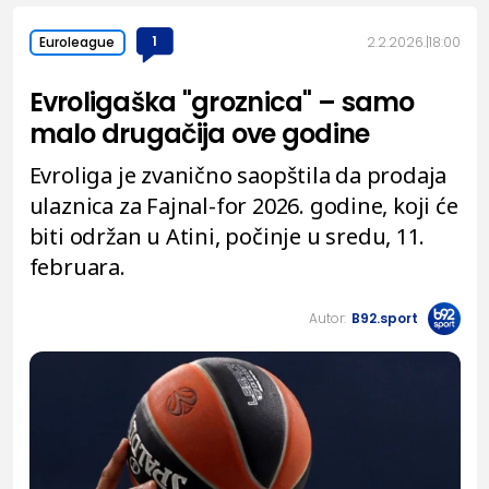
1
2.2.2026.
18:00
Euroleague
Evroligaška "groznica" – samo
malo drugačija ove godine
Evroliga je zvanično saopštila da prodaja
ulaznica za Fajnal-for 2026. godine, koji će
biti održan u Atini, počinje u sredu, 11.
februara.
Autor:
B92.sport