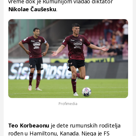
vreme dok je Rumunijom vladao diktator
Nikolae Čaušesku
.
Profimedia
Teo Korbeaonu
je dete rumunskih roditelja
rođen u Hamiltonu, Kanada. Njega je FS