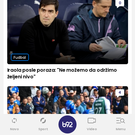
0
Fudbal
Iraola posle poraza: "Ne možemo da održimo
željeni nivo"
4
✕
Novo
Sport
Video
Menu