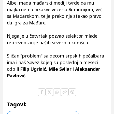
Albe, mada mađarski mediji tvrde da mu
majka nema nikakve veze sa Rumunijom, već
sa Mađarskom, te je preko nje stekao pravo
da igra za Mađare.
Njega je u četvrtak pozvao selektor mlade
reprezentacije naših severnih komšija.
Sličan "problem" sa decom srpskih pečalbara
ima i naš Savez kojeg su poslednjih meseci
odbili
Filip Ugrinić, Mile Svilar i Aleksandar
Pavlović.
Tagovi: