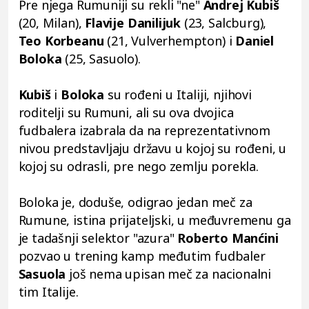
Pre njega Rumuniji su rekli "ne"
Andrej Kubiš
(20, Milan),
Flavije Danilijuk
(23, Salcburg),
Teo Korbeanu
(21, Vulverhempton) i
Daniel
Boloka
(25, Sasuolo).
Kubiš
i
Boloka
su rođeni u Italiji, njihovi
roditelji su Rumuni, ali su ova dvojica
fudbalera izabrala da na reprezentativnom
nivou predstavljaju državu u kojoj su rođeni, u
kojoj su odrasli, pre nego zemlju porekla.
Boloka je, doduše, odigrao jedan meč za
Rumune, istina prijateljski, u međuvremenu ga
je tadašnji selektor "azura"
Roberto Manćini
pozvao u trening kamp međutim fudbaler
Sasuola
još nema upisan meč za nacionalni
tim Italije.