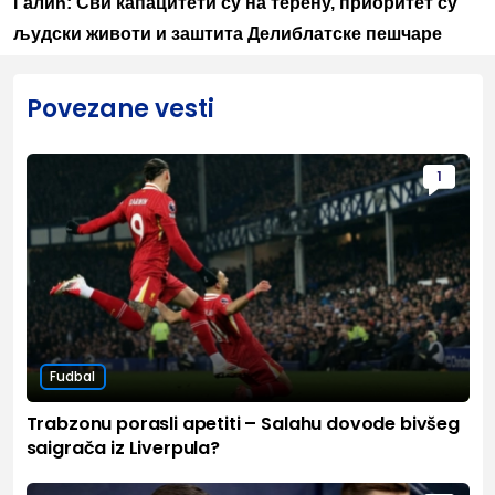
Галић: Сви капацитети су на терену, приоритет су
људски животи и заштита Делиблатске пешчаре
Povezane vesti
1
Fudbal
Trabzonu porasli apetiti – Salahu dovode bivšeg
saigrača iz Liverpula?