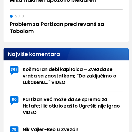
23:10
Problem za Partizan pred revanš sa
Tobolom
Najviše komentara
Košmaran debi kapitalca – Zvezda se
367
vraća sa zaostatkom; "Da zaključimo o
Lukasenu..." VIDEO
Partizan već može da se sprema za
80
Hetafe; Ilić otkrio zašto Ugrešić nije igrao
VIDEO
Nik Vajler-Beb u Zvezdi!
75