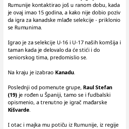
Rumunije kontaktirao još u ranom dobu, kada
je ovaj imao 15 godina, a kako nije dobio poziv
da igra za kanadske mlađe selekcije - priklonio
se Rumunima.
Igrao je za selekcije U-16 i U-17 naših komšija i
taman kada je delovalo da će stići i do
seniorskog tima, predomislio se.
Na kraju je izabrao
Kanadu
.
Poslednji od pomenute grupe,
Raul Stefan
(19)
je rođen u Španiji, tamo se i fudbalski
opismenio, a trenutno je igrač mađarske
Kišvarde
.
I otac i majka mu potiču iz Rumunije, iz regije