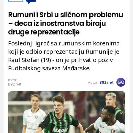
Rumuni i Srbi u sličnom problemu
– deca iz inostranstva biraju
druge reprezentacije
Poslednji igrač sa rumunskim korenima
koji je odbio reprezentaciju Rumunije je
Raul Stefan (19) - on je prihvatio poziv
Fudbalskog saveza Mađarske.
Izvor:
Autor:
B92.net
B92.net