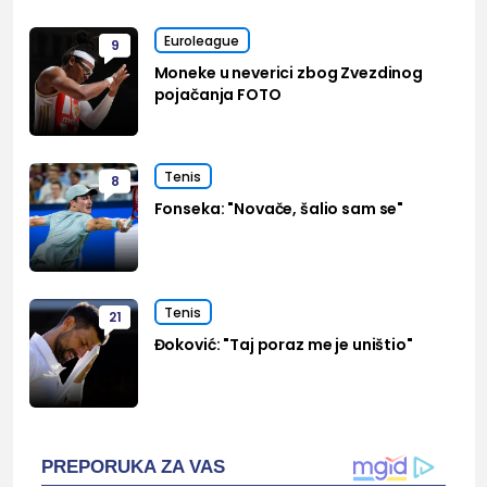
Euroleague
9
Moneke u neverici zbog Zvezdinog
pojačanja FOTO
Tenis
8
Fonseka: "Novače, šalio sam se"
Tenis
21
Đoković: "Taj poraz me je uništio"
PREPORUKA ZA VAS