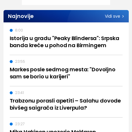
Najnovije
Vidi sve
8:00
Istorija u gradu "Peaky Blindersa": Srpska
banda kreće u pohod na Birmingem
23:55
Markes posle sedmog mesta: "Dovoljno
sam se borio u karijeri"
23:41
Trabzonu porasli apetiti – Salahu dovode
bivšeg saigrača iz Liverpula?
23:27
Mika Hakinen upozorio Meklaren