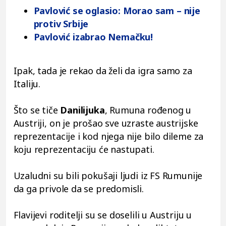
Pavlović se oglasio: Morao sam – nije
protiv Srbije
Pavlović izabrao Nemačku!
Ipak, tada je rekao da želi da igra samo za
Italiju.
Što se tiče
Danilijuka
, Rumuna rođenog u
Austriji, on je prošao sve uzraste austrijske
reprezentacije i kod njega nije bilo dileme za
koju reprezentaciju će nastupati.
Uzaludni su bili pokušaji ljudi iz FS Rumunije
da ga privole da se predomisli.
Flavijevi roditelji su se doselili u Austriju u