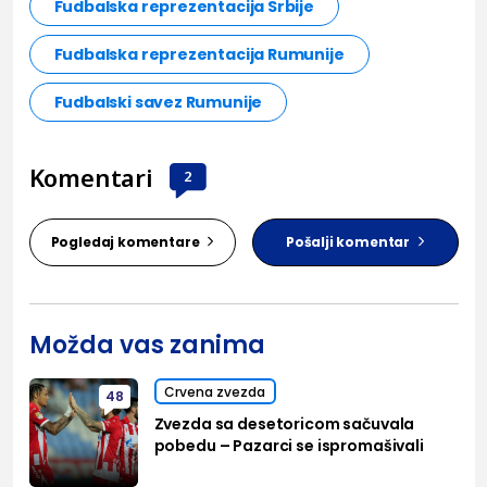
Fudbalska reprezentacija Srbije
Fudbalska reprezentacija Rumunije
Fudbalski savez Rumunije
Komentari
2
Pogledaj komentare
Pošalji komentar
Možda vas zanima
Crvena zvezda
48
Zvezda sa desetoricom sačuvala
pobedu – Pazarci se ispromašivali