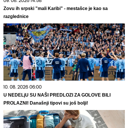
09. 08. 2026 14:58
Zovu ih srpski "mali Karibi" - mestašce je kao sa
razglednice
10. 08. 2026 06:00
U NEDELjU SU NAŠI PREDLOZI ZA GOLOVE BILI
PROLAZNI! Današnji tipovi su još bolji!