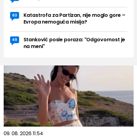
Katastrofa za Partizan, nije moglo gore –
63
Evropa nemoguća misija?
Stanković posle poraza: "Odgovornost je
49
na meni"
09. 08. 2026 11:54