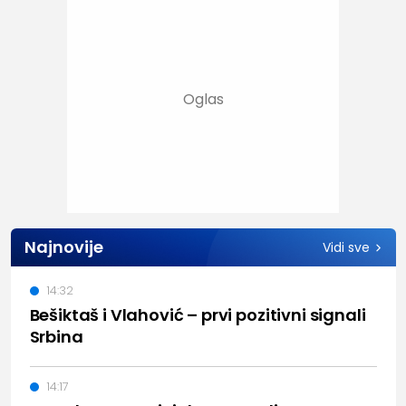
Najnovije
Vidi sve
14:32
Bešiktaš i Vlahović – prvi pozitivni signali
Srbina
14:17