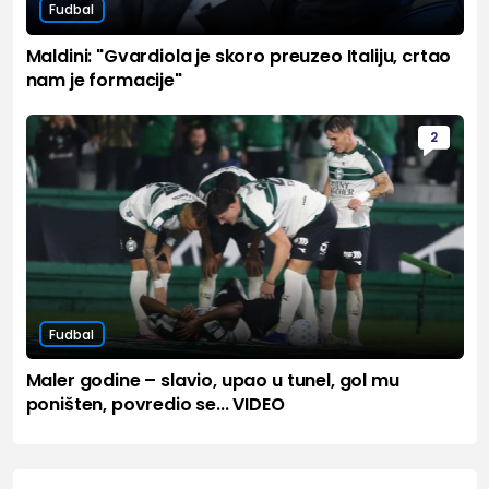
Fudbal
Maldini: "Gvardiola je skoro preuzeo Italiju, crtao
nam je formacije"
2
Fudbal
Maler godine – slavio, upao u tunel, gol mu
poništen, povredio se... VIDEO