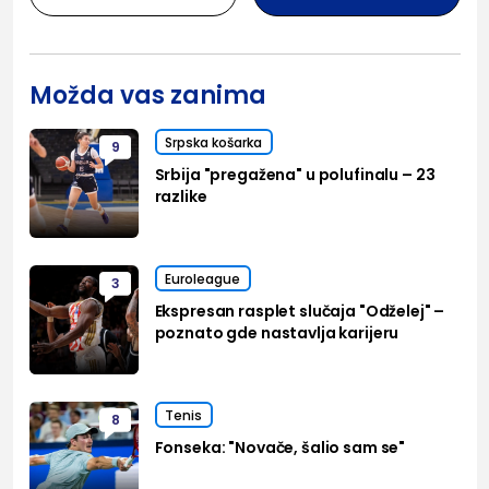
Možda vas zanima
Srpska košarka
9
Srbija "pregažena" u polufinalu – 23
razlike
Euroleague
3
Ekspresan rasplet slučaja "Odželej" –
poznato gde nastavlja karijeru
Tenis
8
Fonseka: "Novače, šalio sam se"