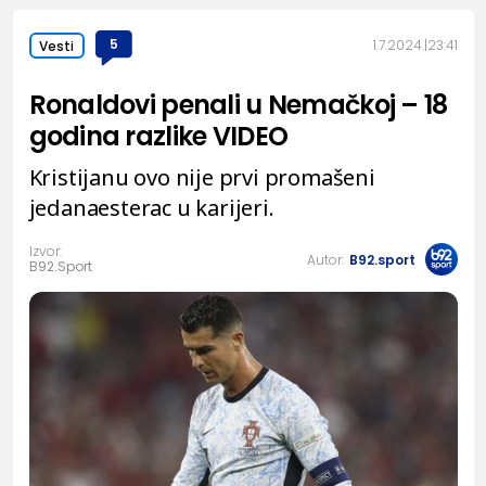
5
1.7.2024.
23:41
Vesti
Ronaldovi penali u Nemačkoj – 18
godina razlike VIDEO
Kristijanu ovo nije prvi promašeni
jedanaesterac u karijeri.
Izvor:
Autor:
B92.sport
B92.Sport