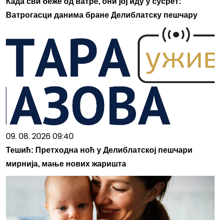
Када сви беже од ватре, они јој иду у сусрет:
Ватрогасци данима бране Делиблатску пешчару
09. 08. 2026 09:40
Тешић: Претходна ноћ у Делиблатској пешчари
мирнија, мање нових жаришта