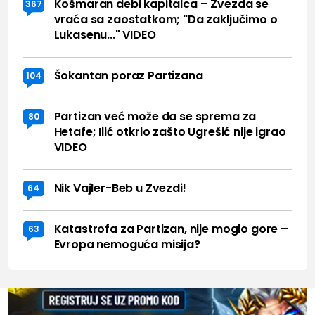
Košmaran debi kapitalca – Zvezda se
367
vraća sa zaostatkom; "Da zaključimo o
Lukasenu..." VIDEO
Šokantan poraz Partizana
104
Partizan već može da se sprema za
80
Hetafe; Ilić otkrio zašto Ugrešić nije igrao
VIDEO
Nik Vajler-Beb u Zvezdi!
64
Katastrofa za Partizan, nije moglo gore –
63
Evropa nemoguća misija?