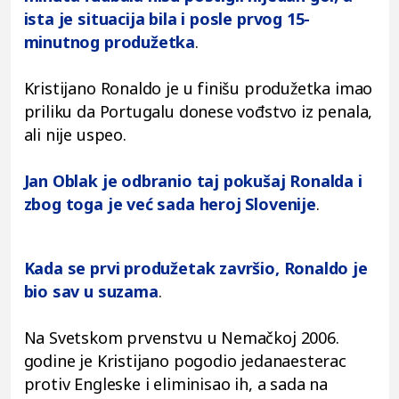
ista je situacija bila i posle prvog 15-
minutnog produžetka
.
Kristijano Ronaldo je u finišu produžetka imao
priliku da Portugalu donese vođstvo iz penala,
ali nije uspeo.
Jan Oblak je odbranio taj pokušaj Ronalda i
zbog toga je već sada heroj Slovenije
.
Kada se prvi produžetak završio, Ronaldo je
bio sav u suzama
.
Na Svetskom prvenstvu u Nemačkoj 2006.
godine je Kristijano pogodio jedanaesterac
protiv Engleske i eliminisao ih, a sada na