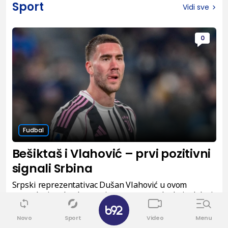
Sport
Vidi sve
0
Fudbal
Bešiktaš i Vlahović – prvi pozitivni
signali Srbina
Srpski reprezentativac Dušan Vlahović u ovom
trenutku ima konkretnu i unosnu ponudu, koja dolazi
iz Turske, i polako joj se okreće.
Novo
Sport
Video
Menu