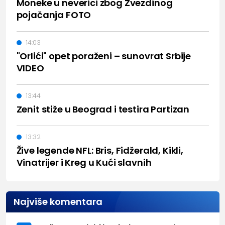
Moneke u neverici zbog Zvezdinog
pojačanja FOTO
14:03
"Orlići" opet poraženi – sunovrat Srbije
VIDEO
13:44
Zenit stiže u Beograd i testira Partizan
13:32
Žive legende NFL: Bris, Fidžerald, Kikli,
Vinatrijer i Kreg u Kući slavnih
Najviše komentara