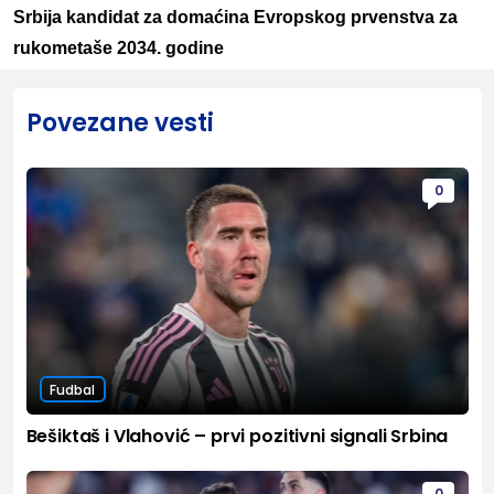
Srbija kandidat za domaćina Evropskog prvenstva za
rukometaše 2034. godine
Povezane vesti
0
Fudbal
Bešiktaš i Vlahović – prvi pozitivni signali Srbina
0