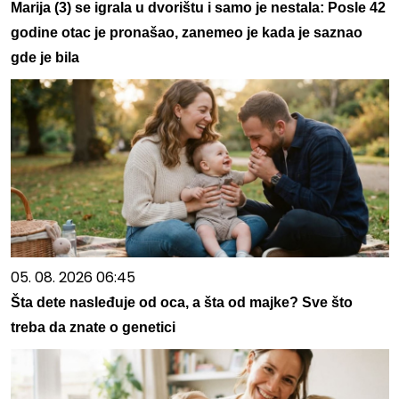
Marija (3) se igrala u dvorištu i samo je nestala: Posle 42
godine otac je pronašao, zanemeo je kada je saznao
gde je bila
05. 08. 2026 06:45
Šta dete nasleđuje od oca, a šta od majke? Sve što
treba da znate o genetici