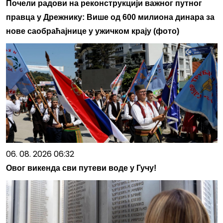
Почели радови на реконструкцији важног путног
правца у Дрежнику: Више од 600 милиона динара за
нове саобраћајнице у ужичком крају (фото)
06. 08. 2026 06:32
Овог викенда сви путеви воде у Гучу!