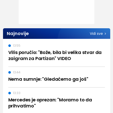
Najnovije
Vidi sve
13:55
Vilis poručio: "Bože, bila bi velika stvar da
zaigram za Partizan" VIDEO
13:44
Nema sumnje: "Gledaćemo ga još"
13:33
Mercedes je oprezan: "Moramo to da
prihvatimo"