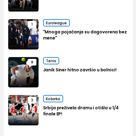
Euroleague
1
"Mnoga pojačanja su dogovorena bez
mene"
Tenis
8
Janik Siner hitno završio u bolnici!
Košarka
3
Srbija preživela dramu i otišla u 1/4
finale EP!