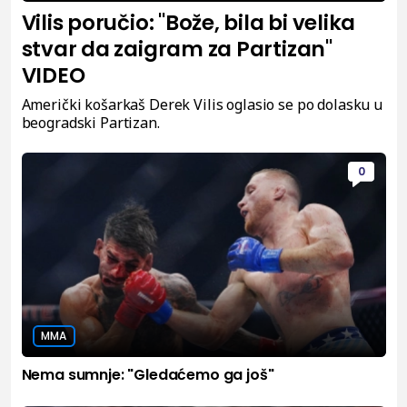
Vilis poručio: "Bože, bila bi velika
stvar da zaigram za Partizan"
VIDEO
Američki košarkaš Derek Vilis oglasio se po dolasku u
beogradski Partizan.
0
MMA
Nema sumnje: "Gledaćemo ga još"