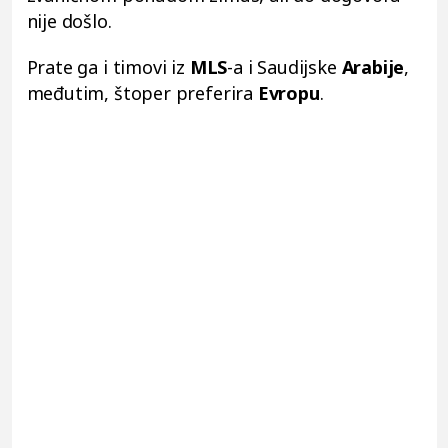
nije došlo.
Prate ga i timovi iz
MLS
-a i Saudijske
Arabije
,
međutim, štoper preferira
Evropu
.