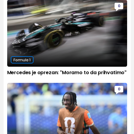
0
Formula 1
Mercedes je oprezan: "Moramo to da prihvatimo"
0