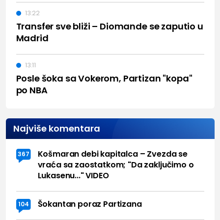
13:22
Transfer sve bliži – Diomande se zaputio u
Madrid
13:11
Posle šoka sa Vokerom, Partizan "kopa"
po NBA
Najviše komentara
Košmaran debi kapitalca – Zvezda se
367
vraća sa zaostatkom; "Da zaključimo o
Lukasenu..." VIDEO
Šokantan poraz Partizana
104