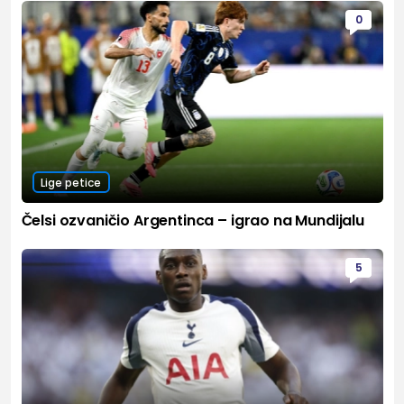
0
Lige petice
Čelsi ozvaničio Argentinca – igrao na Mundijalu
5