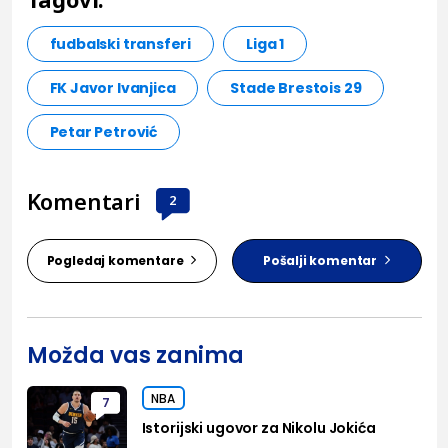
fudbalski transferi
Liga 1
FK Javor Ivanjica
Stade Brestois 29
Petar Petrović
Komentari
2
Pogledaj komentare
Pošalji komentar
Možda vas zanima
NBA
7
Istorijski ugovor za Nikolu Jokića