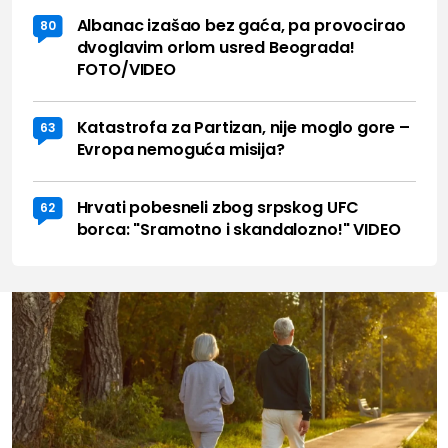
Albanac izašao bez gaća, pa provocirao
80
dvoglavim orlom usred Beograda!
FOTO/VIDEO
Katastrofa za Partizan, nije moglo gore –
63
Evropa nemoguća misija?
Hrvati pobesneli zbog srpskog UFC
62
borca: "Sramotno i skandalozno!" VIDEO