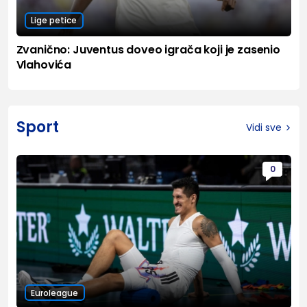
Lige petice
Zvanično: Juventus doveo igrača koji je zasenio
Vlahovića
Sport
Vidi sve
0
Euroleague