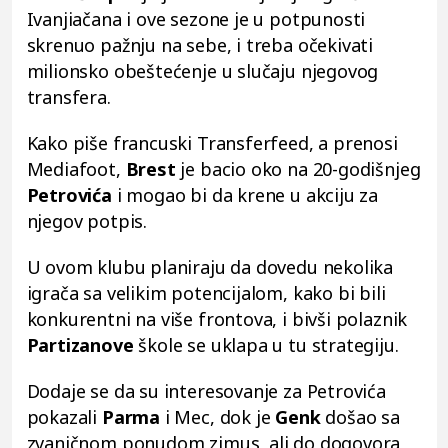
Ivanjiačana i ove sezone je u potpunosti
skrenuo pažnju na sebe, i treba očekivati
milionsko obeštećenje u slučaju njegovog
transfera.
Kako piše francuski Transferfeed, a prenosi
Mediafoot,
Brest
je bacio oko na 20-godišnjeg
Petrovića
i mogao bi da krene u akciju za
njegov potpis.
U ovom klubu planiraju da dovedu nekolika
igrača sa velikim potencijalom, kako bi bili
konkurentni na više frontova, i bivši polaznik
Partizanove
škole se uklapa u tu strategiju.
Dodaje se da su interesovanje za Petrovića
pokazali
Parma
i Mec, dok je
Genk
došao sa
zvaničnom ponudom zimus, ali do dogovora