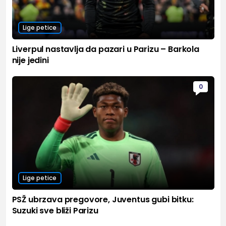
Lige petice
Liverpul nastavlja da pazari u Parizu – Barkola
nije jedini
0
Lige petice
PSŽ ubrzava pregovore, Juventus gubi bitku:
Suzuki sve bliži Parizu