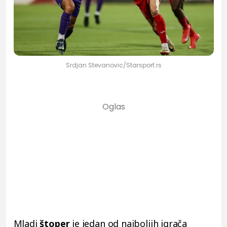
Srdjan Stevanovic/Starsport.rs
Mladi
štoper
je jedan od najboljih igrača