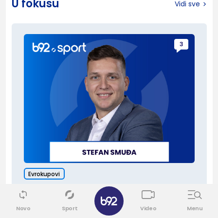
U fokusu
Vidi sve
3
Evrokupovi
Partizan zove u pomoć
Novo
Sport
Video
Menu