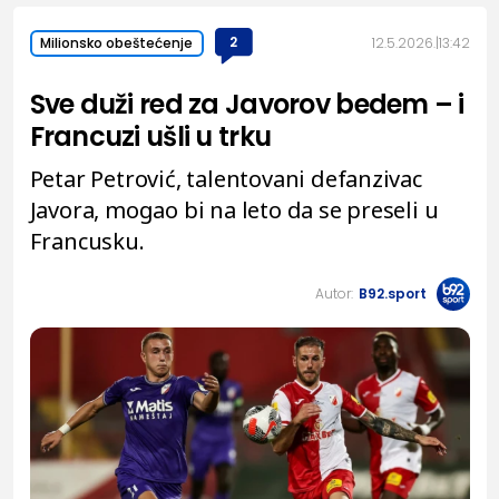
2
12.5.2026.
13:42
Milionsko obeštećenje
Sve duži red za Javorov bedem – i
Francuzi ušli u trku
Petar Petrović, talentovani defanzivac
Javora, mogao bi na leto da se preseli u
Francusku.
Autor:
B92.sport