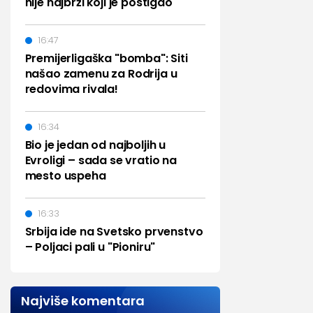
nije najbrži koji je postigao
16:47
Premijerligaška "bomba": Siti
našao zamenu za Rodrija u
redovima rivala!
16:34
Bio je jedan od najboljih u
Evroligi – sada se vratio na
mesto uspeha
16:33
Srbija ide na Svetsko prvenstvo
– Poljaci pali u "Pioniru"
Najviše komentara