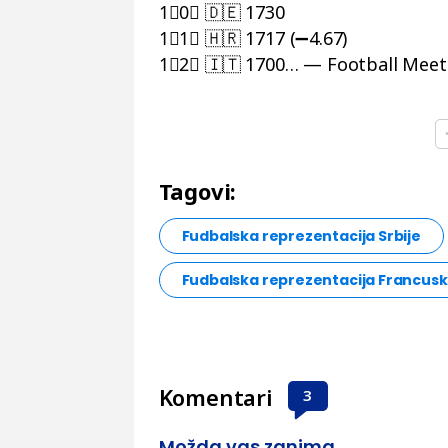
1⃣0⃣ 🇩🇪 1730
1⃣1⃣ 🇭🇷 1717 (➖4.67)
1⃣2⃣ 🇮🇹 1700… — Football Mee
Tagovi:
Fudbalska reprezentacija Srbije
Fudbalska reprezentacija Francus
Komentari
3
Možda vas zanima