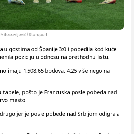
Milosavljević/Starsport
a u gostima od Španije 3:0 i pobedila kod kuće
menila poziciju u odnosu na prethodnu listu.
tno imaju 1.508,65 bodova, 4,25 više nego na
u tabele, pošto je Francuska posle pobeda nad
rvo mesto.
 drugo jer je posle pobede nad Srbijom odigrala