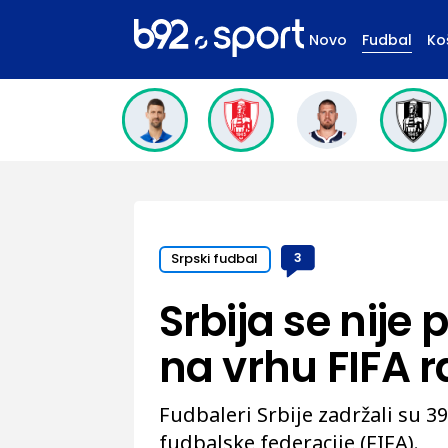
Novo
Fudbal
Ko
Srpski fudbal
3
Srbija se nij
na vrhu FIFA r
Fudbaleri Srbije zadržali su 39
fudbalske federacije (FIFA).