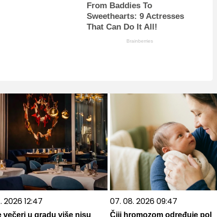
From Baddies To
Sweethearts: 9 Actresses
That Can Do It All!
Brainberries
. 2026 12:47
07. 08. 2026 09:47
e večeri u gradu više nisu
Čiji hromozom određuje pol