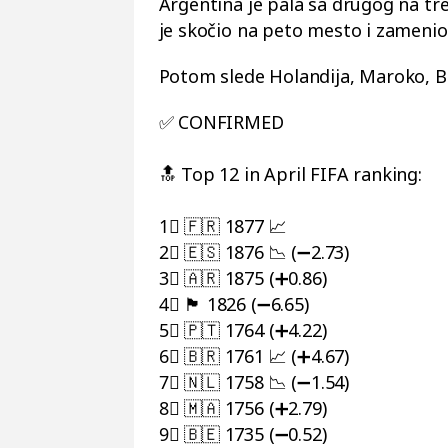
Argentina je pala sa drugog na tre
je skočio na peto mesto i zamenio 
Potom slede Holandija, Maroko, B
✅ CONFIRMED
🔝 Top 12 in April FIFA ranking:
1⃣ 🇫🇷 1877 📈
2⃣ 🇪🇸 1876 📉 (➖2.73)
3⃣ 🇦🇷 1875 (➕0.86)
4⃣ 🏴󠁧󠁢󠁥󠁮󠁧󠁿 1826 (➖6.65)
5⃣ 🇵🇹 1764 (➕4.22)
6⃣ 🇧🇷 1761 📈 (➕4.67)
7⃣ 🇳🇱 1758 📉 (➖1.54)
8⃣ 🇲🇦 1756 (➕2.79)
9⃣ 🇧🇪 1735 (➖0.52)