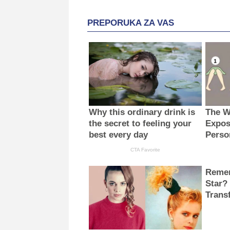
PREPORUKA ZA VAS
Why this ordinary drink is
The W
the secret to feeling your
Expos
best every day
Perso
CTA Favorite
Remem
Star?
Trans