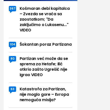
Košmaran debi kapitalca
367
– Zvezda se vraća sa
zaostatkom; "Da
zaključimo o Lukasenu..."
VIDEO
Šokantan poraz Partizana
104
Partizan već može da se
80
sprema za Hetafe; Ilić
otkrio zašto Ugrešić nije
igrao VIDEO
Katastrofa za Partizan,
63
nije moglo gore – Evropa
nemoguća misija?