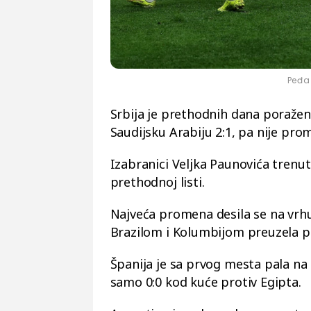
Peđa 
Srbija je prethodnih dana poražen
Saudijsku Arabiju 2:1, pa nije pro
Izabranici Veljka Paunovića trenu
prethodnoj listi.
Najveća promena desila se na vrh
Brazilom i Kolumbijom preuzela p
Španija je sa prvog mesta pala na
samo 0:0 kod kuće protiv Egipta.