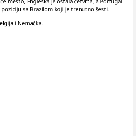
će mesto, Engleska je ostala četvrta, a Portugal
poziciju sa Brazilom koji je trenutno šesti.
elgija i Nemačka.