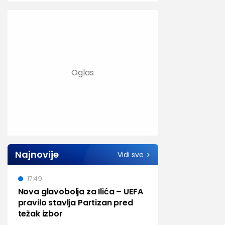
Najnovije
Vidi sve
17:49
Nova glavobolja za Ilića – UEFA
pravilo stavlja Partizan pred
težak izbor