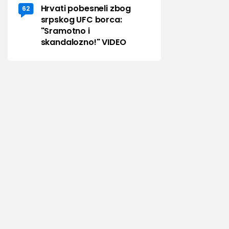
Hrvati pobesneli zbog
62
srpskog UFC borca:
"Sramotno i
skandalozno!" VIDEO