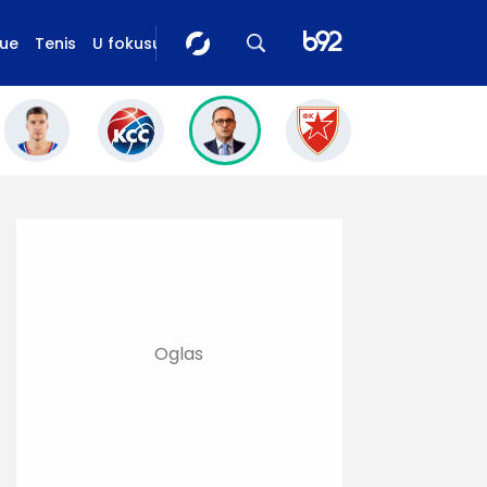
gue
Tenis
U fokusu