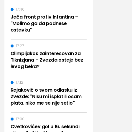
17:40
Jača front protiv Infantina –
"Molimo ga da podnese
ostavku"
17:27
Olimpijakos zainteresovan za
Tiknizjana – Zvezda ostaje bez
levog beka?
17:12
Rajaković o svom odlasku iz
Zvezde: "Nisu mi isplatili osam
plata, niko me se nije setio"
17:00
Cvetkovićev gol u 16. sekundi