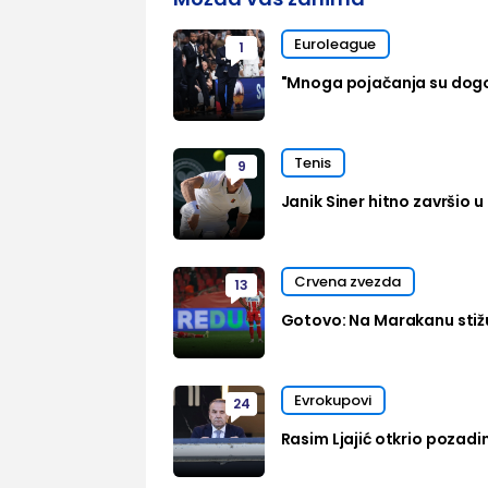
Euroleague
1
"Mnoga pojačanja su dog
Tenis
9
Janik Siner hitno završio u 
Crvena zvezda
13
Gotovo: Na Marakanu stižu
Evrokupovi
24
Rasim Ljajić otkrio pozadi