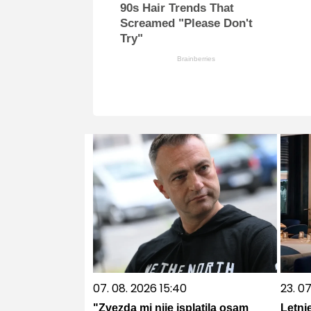
90s Hair Trends That
Screamed "Please Don't
Try"
Brainberries
07. 08. 2026 15:40
23. 07
"Zvezda mi nije isplatila osam
Letnj