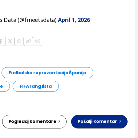
ts Data (@fmeetsdata)
April 1, 2026
Fudbalska reprezentacija Španije
ke
FIFA rang lista
Pogledaj komentare
Pošalji komentar