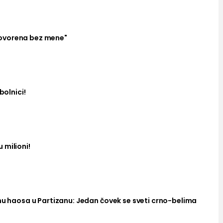
ovorena bez mene"
bolnici!
 milioni!
nu haosa u Partizanu: Jedan čovek se sveti crno-belima