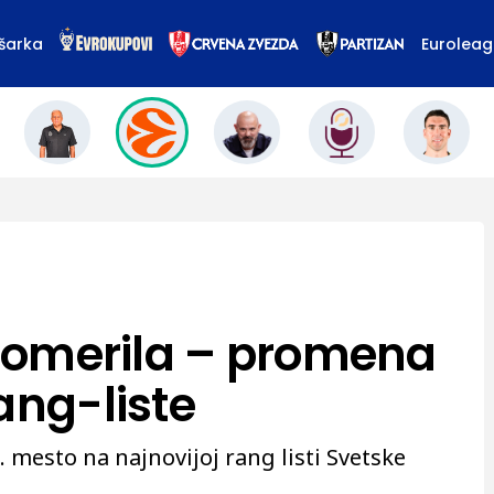
šarka
Eurolea
e pomerila – promena
ang-liste
. mesto na najnovijoj rang listi Svetske