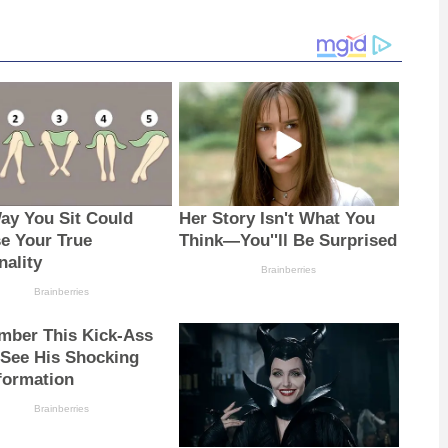
ay You Sit Could
Her Story Isn't What You
e Your True
Think—You''ll Be Surprised
nality
Brainberries
Brainberries
ber This Kick-Ass
 See His Shocking
formation
Brainberries