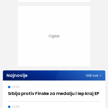
Najnovije
Vidi sve
12:20
Srbija protiv Finske za medalju i lep kraj EP
12:05