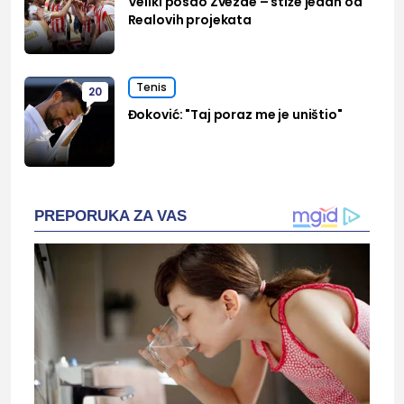
Veliki posao Zvezde – stiže jedan od
Realovih projekata
Tenis
20
Đoković: "Taj poraz me je uništio"
PREPORUKA ZA VAS