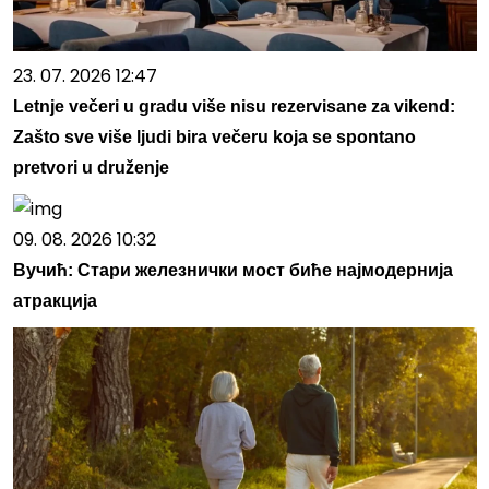
23. 07. 2026 12:47
Letnje večeri u gradu više nisu rezervisane za vikend:
Zašto sve više ljudi bira večeru koja se spontano
pretvori u druženje
09. 08. 2026 10:32
Вучић: Стари железнички мост биће најмодернија
атракција