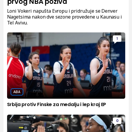
prvog NBA poziva
Loni Vokeri napušta Evropu i pridružuje se Denver
Nagetsima nakon dve sezone provedene u Kaunasu i
Tel Avivu.
1
ABA
Srbija protiv Finske za medalju i lep kraj EP
0