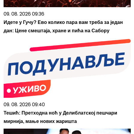
09. 08. 2026 09:36
Идете у Гучу? Ево колико пара вам треба за један
дан: Цене смештаја, хране и пића на Сабору
09. 08. 2026 09:40
Тешић: Претходна ноћ у Делиблатској пешчари
мирнија, мање нових жаришта