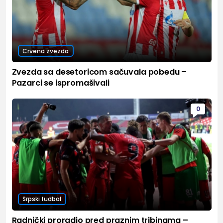
Crvena zvezda
Zvezda sa desetoricom sačuvala pobedu –
Pazarci se ispromašivali
0
Srpski fudbal
Radnički proradio pred praznim tribinama –