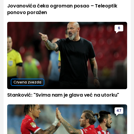
Jovanovića čeka ogroman posao – Teleoptik
ponovo poražen
6
Crvena zvezda
Stanković: "Svima nam je glava već na utorku"
47