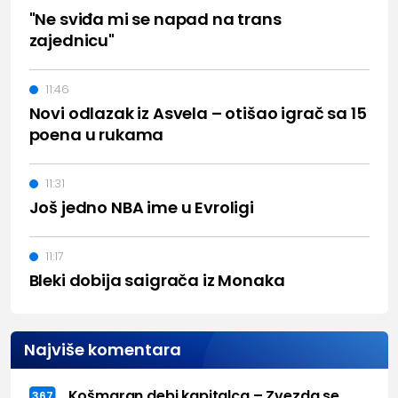
"Ne sviđa mi se napad na trans
zajednicu"
11:46
Novi odlazak iz Asvela – otišao igrač sa 15
poena u rukama
11:31
Još jedno NBA ime u Evroligi
11:17
Bleki dobija saigrača iz Monaka
Najviše komentara
Košmaran debi kapitalca – Zvezda se
367