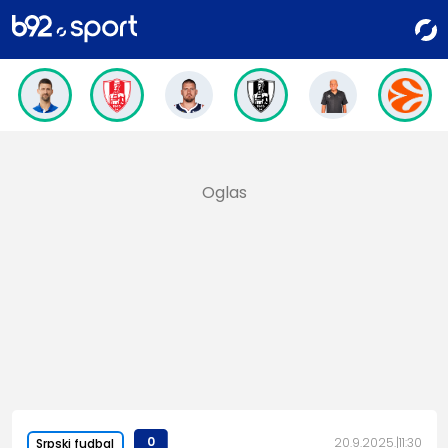
0
20.9.2025.
11:30
Srpski fudbal