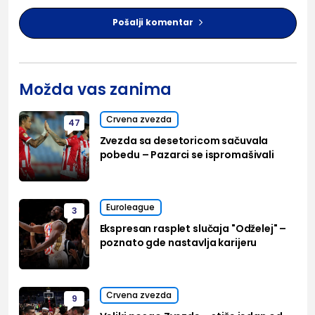
Pošalji komentar
Možda vas zanima
Crvena zvezda
47
Zvezda sa desetoricom sačuvala
pobedu – Pazarci se ispromašivali
Euroleague
3
Ekspresan rasplet slučaja "Odželej" –
poznato gde nastavlja karijeru
Crvena zvezda
9