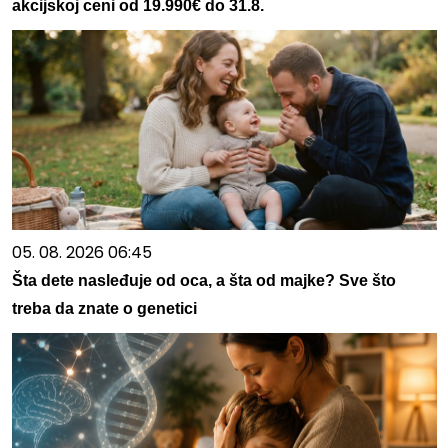
akcijskoj ceni od 19.990€ do 31.8.
05. 08. 2026 06:45
Šta dete nasleđuje od oca, a šta od majke? Sve što
treba da znate o genetici