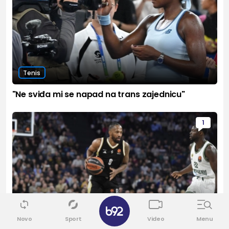
Tenis
"Ne sviđa mi se napad na trans zajednicu"
1
✕
Euroleague
Novo
Sport
Video
Menu