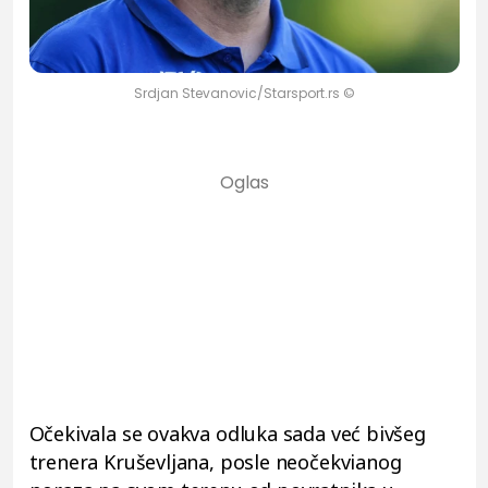
Srdjan Stevanovic/Starsport.rs ©
Očekivala se ovakva odluka sada već bivšeg
trenera Kruševljana, posle neočekvianog