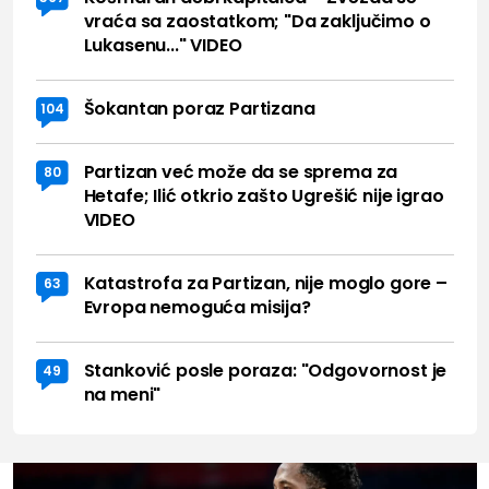
vraća sa zaostatkom; "Da zaključimo o
Lukasenu..." VIDEO
Šokantan poraz Partizana
104
Partizan već može da se sprema za
80
Hetafe; Ilić otkrio zašto Ugrešić nije igrao
VIDEO
Katastrofa za Partizan, nije moglo gore –
63
Evropa nemoguća misija?
Stanković posle poraza: "Odgovornost je
49
na meni"