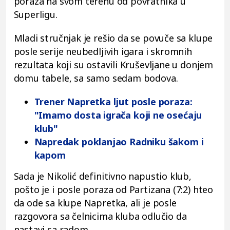
poraza na svom terenu od povratnika u
Superligu.
Mladi stručnjak je rešio da se povuče sa klupe
posle serije neubedljivih igara i skromnih
rezultata koji su ostavili Kruševljane u donjem
domu tabele, sa samo sedam bodova.
Trener Napretka ljut posle poraza:
"Imamo dosta igrača koji ne osećaju
klub"
Napredak poklanjao Radniku šakom i
kapom
Sada je Nikolić definitivno napustio klub,
pošto je i posle poraza od Partizana (7:2) hteo
da ode sa klupe Napretka, ali je posle
razgovora sa čelnicima kluba odlučio da
nastavi sa radom.