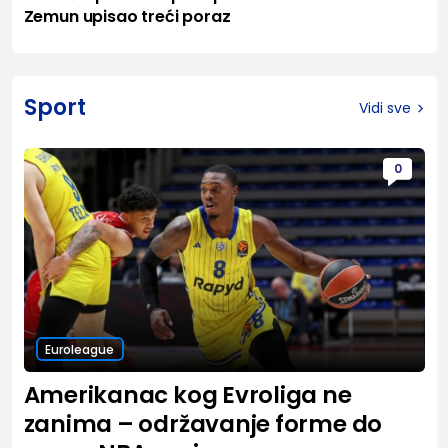
Zemun upisao treći poraz
Sport
Vidi sve
0
Euroleague
Amerikanac kog Evroliga ne
zanima – održavanje forme do