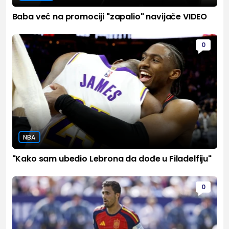
Baba već na promociji "zapalio" navijače VIDEO
0
NBA
"Kako sam ubedio Lebrona da dođe u Filadelfiju"
0