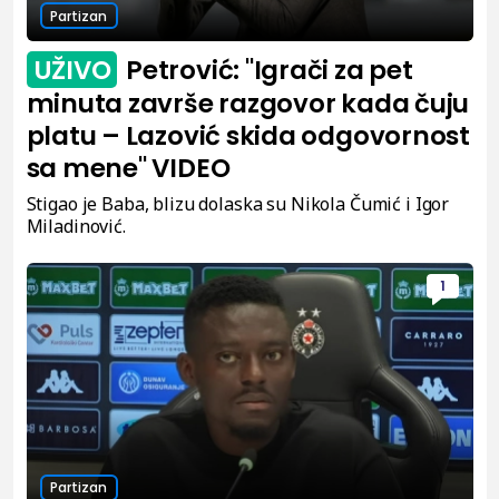
Partizan
UŽIVO
Petrović: "Igrači za pet
minuta završe razgovor kada čuju
platu – Lazović skida odgovornost
sa mene" VIDEO
Stigao je Baba, blizu dolaska su Nikola Čumić i Igor
Miladinović.
1
Partizan