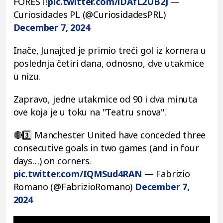
FOREST!
pic.twitter.com/iDAfL2UB2J
—
Curiosidades PL (@CuriosidadesPRL)
December 7, 2024
Inače, Junajted je primio treći gol iz kornera u
poslednja četiri dana, odnosno, dve utakmice
u nizu.
Zapravo, jedne utakmice od 90 i dva minuta
ove koja je u toku na "Teatru snova".
🔴3️⃣ Manchester United have conceded three
consecutive goals in two games (and in four
days…) on corners.
pic.twitter.com/IQMSud4RAN
— Fabrizio
Romano (@FabrizioRomano)
December 7,
2024