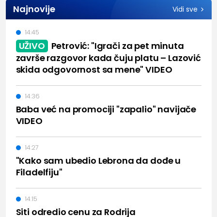
Najnovije
Vidi sve
14:45
UŽIVO
Petrović: "Igrači za pet minuta
završe razgovor kada čuju platu – Lazović
skida odgovornost sa mene" VIDEO
14:36
Baba već na promociji "zapalio" navijače
VIDEO
14:27
"Kako sam ubedio Lebrona da dođe u
Filadelfiju"
14:15
Siti odredio cenu za Rodrija