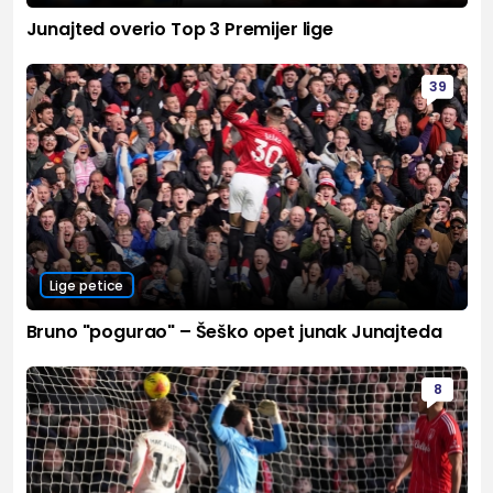
Junajted overio Top 3 Premijer lige
39
Lige petice
Bruno "pogurao" – Šeško opet junak Junajteda
8