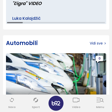
"čigra" VIDEO
Luka Kalajdžić
Automobili
Vidi sve
0
Visoki napon
Novo
Sport
Video
Menu