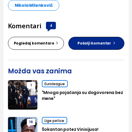
Nikola Milenković
Komentari
4
Pogledaj komentare
Pošalji komentar
Možda vas zanima
Euroleague
1
"Mnoga pojačanja su dogovorena bez
mene"
Lige petice
16
Šokantan potez Vinisijusa!