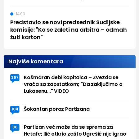
14:03
Predstavio se novi predsednik Sudijske
komisije: "Ko se zaleti na arbitra – odmah
žuti karton"
Najviše komentara
Košmaran debi kapitalca – Zvezda se
367
vraća sa zaostatkom; "Da zaključimo o
Lukasenu..." VIDEO
Šokantan poraz Partizana
104
Partizan već može da se sprema za
80
Hetafe; Ilić otkrio zašto Ugrešić nije igrao