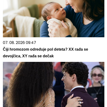
07. 08. 2026 09:47
Čiji hromozom određuje pol deteta? XX rađa se
devojčica, XY rađa se dečak