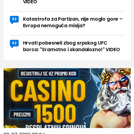
VIDEO
Katastrofa za Partizan, nije moglo gore –
63
Evropa nemoguća misija?
Hrvati pobesneli zbog srpskog UFC
62
borca: "Sramotno i skandalozno!" VIDEO