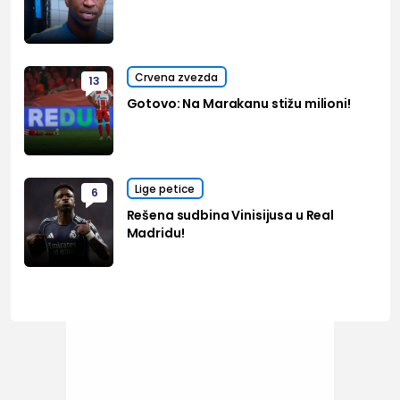
Crvena zvezda
13
Gotovo: Na Marakanu stižu milioni!
Lige petice
6
Rešena sudbina Vinisijusa u Real
Madridu!