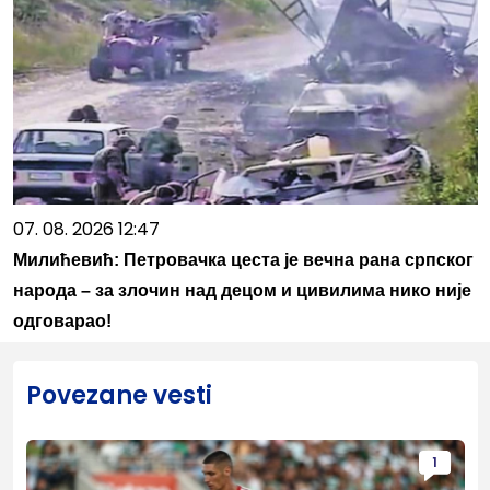
07. 08. 2026 12:47
Милићевић: Петровачка цеста је вечна рана српског
народа – за злочин над децом и цивилима нико није
одговарао!
Povezane vesti
1