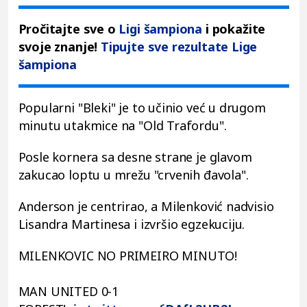
Pročitajte sve o
Ligi šampiona
i pokažite
svoje znanje!
Tipujte sve rezultate Lige
šampiona
Popularni "Bleki" je to učinio već u drugom
minutu utakmice na "Old Trafordu".
Posle kornera sa desne strane je glavom
zakucao loptu u mrežu "crvenih đavola".
Anderson je centrirao, a Milenković nadvisio
Lisandra Martinesa i izvršio egzekuciju.
MILENKOVIC NO PRIMEIRO MINUTO!
MAN UNITED 0-1