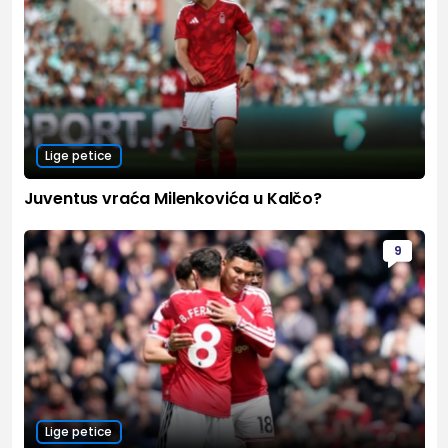
Lige petice
Juventus vraća Milenkovića u Kalčo?
9
Lige petice