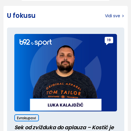
U fokusu
Vidi sve
19
Evrokupovi
Sek od zvižduka do aplauza – Kostić je