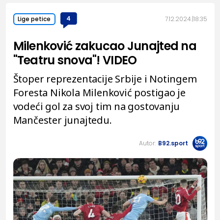
4
7.12.2024.
18:35
Lige petice
Milenković zakucao Junajted na
"Teatru snova"! VIDEO
Štoper reprezentacije Srbije i Notingem
Foresta Nikola Milenković postigao je
vodeći gol za svoj tim na gostovanju
Mančester junajtedu.
Autor:
B92.sport