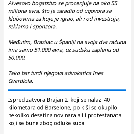
Alvesovo bogatstvo se procenjuje na oko 55
miliona evra, što je zaradio od ugovora sa
klubovima za koje je igrao, ali i od investicija,
reklama i sponzora.
Međutim, Brazilac u Španiji na svoja dva računa
ima samo 51.000 evra, uz sudsku zaplenu od
50.000.
Tako bar tvrdi njegova advokatica Ines
Gvardiola.
Ispred zatvora Brajan 2, koji se nalazi 40
kilometara od Barselone, po kiši se okupilo
nekoliko desetina novinara ali i protestanata
koji se bune zbog odluke suda.