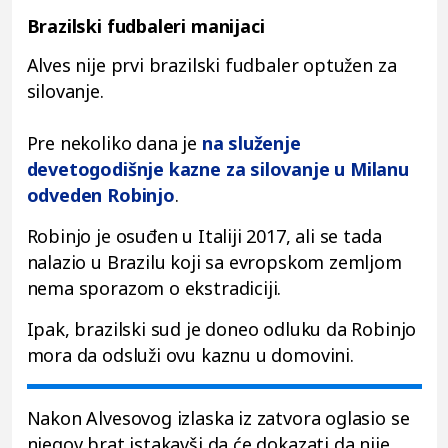
Brazilski fudbaleri manijaci
Alves nije prvi brazilski fudbaler optužen za
silovanje.
Pre nekoliko dana je
na služenje
devetogodišnje kazne za silovanje u Milanu
odveden Robinjo
.
Robinjo je osuđen u Italiji 2017, ali se tada
nalazio u Brazilu koji sa evropskom zemljom
nema sporazom o ekstradiciji.
Ipak, brazilski sud je doneo odluku da Robinjo
mora da odsluži ovu kaznu u domovini.
Nakon Alvesovog izlaska iz zatvora oglasio se
njegov brat istakavši da će dokazati da nije