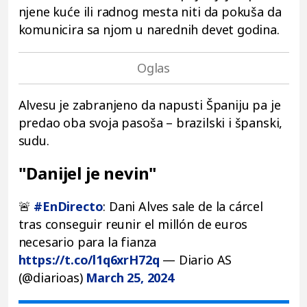
njene kuće ili radnog mesta niti da pokuša da
komunicira sa njom u narednih devet godina.
Alvesu je zabranjeno da napusti Španiju pa je
predao oba svoja pasoša – brazilski i španski,
sudu.
"Danijel je nevin"
🚨
#EnDirecto
: Dani Alves sale de la cárcel
tras conseguir reunir el millón de euros
necesario para la fianza
https://t.co/l1q6xrH72q
— Diario AS
(@diarioas)
March 25, 2024