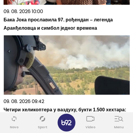
09. 08. 2026 10:00
Бака Јока прославила 97. рођендан – легенда
Аранђеловца и симбол једног времена
09. 08. 2026 09:42
Четири хеликоптера у ваздуху, букти 1.500 хехтара:
✕
Дачић објавио драматичан снимак из Делиблатске
пешчаре: Уморни су, али не стају
Novo
Sport
Video
Menu