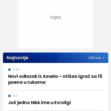
Najnovije
Vidi sve
11:46
Novi odlazak iz Asvela – otišao igrač sa 15
poena u rukama
11:31
Još jedno NBA ime u Evroligi