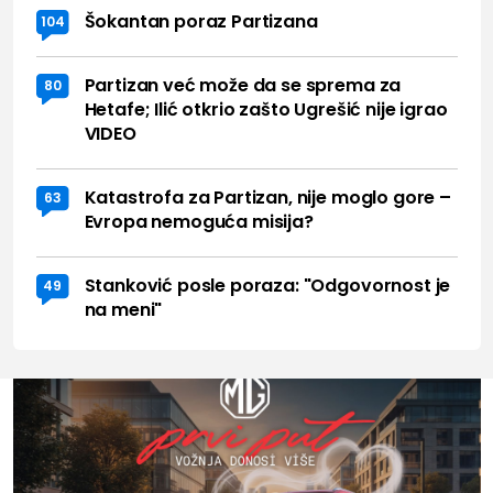
Šokantan poraz Partizana
104
Partizan već može da se sprema za
80
Hetafe; Ilić otkrio zašto Ugrešić nije igrao
VIDEO
Katastrofa za Partizan, nije moglo gore –
63
Evropa nemoguća misija?
Stanković posle poraza: "Odgovornost je
49
na meni"