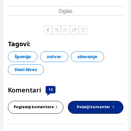
Tagovi:
Španija
zatvor
silovanje
Dani Alves
Komentari
10
Pogledaj komentare
Pošalji komentar