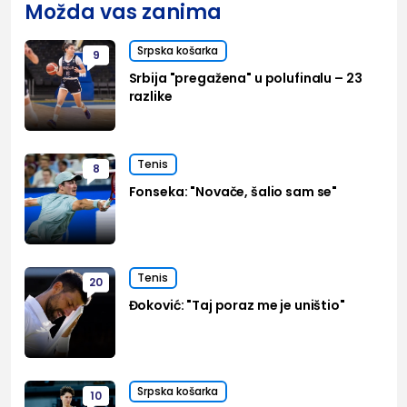
Možda vas zanima
Srpska košarka
9
Srbija "pregažena" u polufinalu – 23
razlike
Tenis
8
Fonseka: "Novače, šalio sam se"
Tenis
20
Đoković: "Taj poraz me je uništio"
Srpska košarka
10