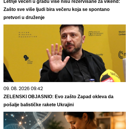
Letnje večeri u gradu više nisu rezervisane za vikend:
Zašto sve više ljudi bira večeru koja se spontano
pretvori u druženje
09. 08. 2026 09:42
ZELENSKI OBJASNIO: Evo zašto Zapad okleva da
pošalje balističke rakete Ukrajini