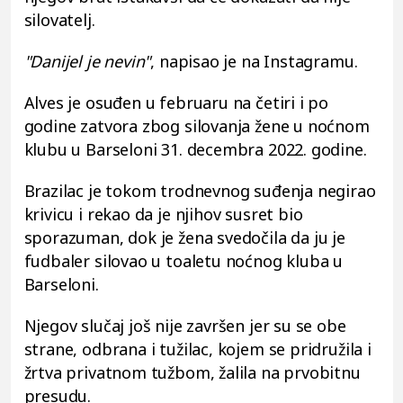
silovatelj.
"Danijel je nevin"
, napisao je na Instagramu.
Alves je osuđen u februaru na četiri i po
godine zatvora zbog silovanja žene u noćnom
klubu u Barseloni 31. decembra 2022. godine.
Brazilac je tokom trodnevnog suđenja negirao
krivicu i rekao da je njihov susret bio
sporazuman, dok je žena svedočila da ju je
fudbaler silovao u toaletu noćnog kluba u
Barseloni.
Njegov slučaj još nije završen jer su se obe
strane, odbrana i tužilac, kojem se pridružila i
žrtva privatnom tužbom, žalila na prvobitnu
presudu.