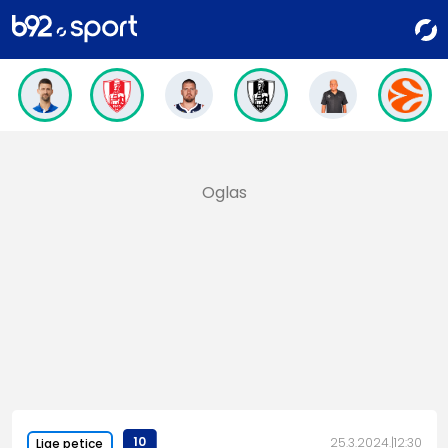
10
25.3.2024.
12:30
Lige petice