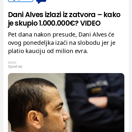
Dani Alves izlazi iz zatvora – kako
je skupio 1.000.000€? VIDEO
Pet dana nakon presude, Dani Alves će
ovog ponedeljka izaći na slobodu jer je
platio kauciju od milion evra.
Izvor:
Sport.es