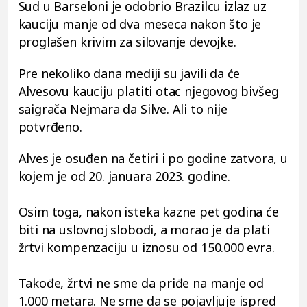
Sud u Barseloni je odobrio Brazilcu izlaz uz
kauciju manje od dva meseca nakon što je
proglašen krivim za silovanje devojke.
Pre nekoliko dana mediji su javili da će
Alvesovu kauciju platiti otac njegovog bivšeg
saigrača Nejmara da Silve. Ali to nije
potvrđeno.
Alves je osuđen na četiri i po godine zatvora, u
kojem je od 20. januara 2023. godine.
Osim toga, nakon isteka kazne pet godina će
biti na uslovnoj slobodi, a morao je da plati
žrtvi kompenzaciju u iznosu od 150.000 evra.
Takođe, žrtvi ne sme da priđe na manje od
1.000 metara. Ne sme da se pojavljuje ispred