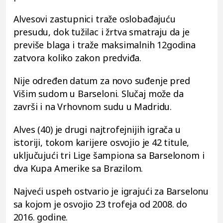
Alvesovi zastupnici traže oslobađajuću
presudu, dok tužilac i žrtva smatraju da je
previše blaga i traže maksimalnih 12godina
zatvora koliko zakon predviđa.
Nije određen datum za novo suđenje pred
Višim sudom u Barseloni. Slučaj može da
završi i na Vrhovnom sudu u Madridu.
Alves (40) je drugi najtrofejnijih igrača u
istoriji, tokom karijere osvojio je 42 titule,
uključujući tri Lige šampiona sa Barselonom i
dva Kupa Amerike sa Brazilom.
Najveći uspeh ostvario je igrajući za Barselonu
sa kojom je osvojio 23 trofeja od 2008. do
2016. godine.