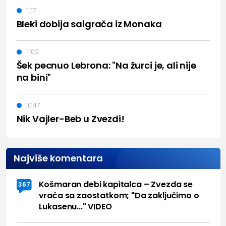
11:17
Bleki dobija saigrača iz Monaka
11:02
Šek pecnuo Lebrona: "Na žurci je, ali nije
na bini"
10:47
Nik Vajler-Beb u Zvezdi!
Najviše komentara
Košmaran debi kapitalca – Zvezda se
367
vraća sa zaostatkom; "Da zaključimo o
Lukasenu..." VIDEO