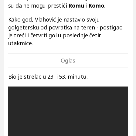
su da ne mogu prestići
Romu
i
Komo.
Kako god, Vlahović je nastavio svoju
golgetersku od povratka na teren - postigao
je treći i četvrti gol u poslednje četiri
utakmice.
Bio je strelac u 23. i 53. minutu.