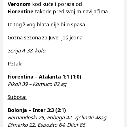
Veronom
kod kuće i poraza od
Fiorentine
takođe pred svojim navijačima.
Iz tog živog blata nije bilo spasa.
Gozna sezona za Juve, još jedna.
Serija A 38. kolo
Petak:
Fiorentina – Atalanta 1:1 (1:0)
Pikoli 39 – Komuco 82.ag
Subota:
Bolonja – Inter 3:3 (2:1)
Bernandeski 25, Pobega 42, Zjelinski 48ag –
Dimarko 22, Espozito 64, Dijuf 86