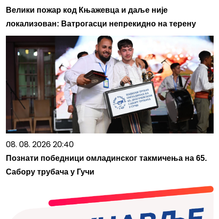
Велики пожар код Књажевца и даље није
локализован: Ватрогасци непрекидно на терену
08. 08. 2026 20:40
Познати победници омладинског такмичења на 65.
Сабору трубача у Гучи