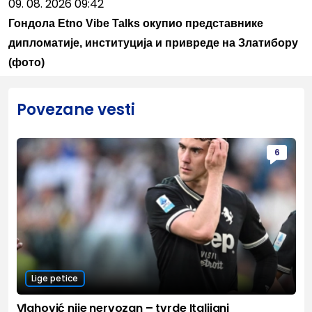
09. 08. 2026 09:42
Гондола Etno Vibe Talks окупио представнике
дипломатије, институција и привреде на Златибору
(фото)
Povezane vesti
6
Lige petice
Vlahović nije nervozan – tvrde Italijani