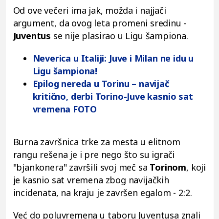
Od ove večeri ima jak, možda i najjači
argument, da ovog leta promeni sredinu -
Juventus
se nije plasirao u Ligu šampiona.
Neverica u Italiji: Juve i Milan ne idu u
Ligu šampiona!
Epilog nereda u Torinu – navijač
kritično, derbi Torino-Juve kasnio sat
vremena FOTO
Burna završnica trke za mesta u elitnom
rangu rešena je i pre nego što su igrači
"bjankonera" završili svoj meč sa
Torinom
, koji
je kasnio sat vremena zbog navijačkih
incidenata, na kraju je završen egalom - 2:2.
Već do poluvremena u taboru Juventusa znali