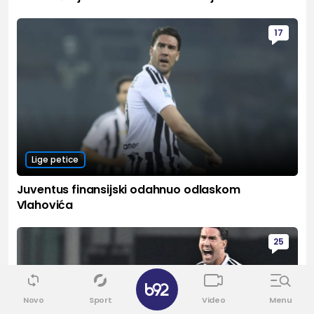
17
Lige petice
Juventus finansijski odahnuo odlaskom
Vlahovića
25
Novo
Sport
Video
Menu