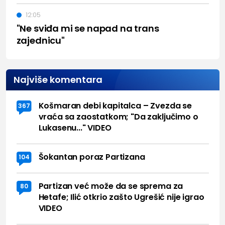
12:05
"Ne sviđa mi se napad na trans
zajednicu"
Najviše komentara
Košmaran debi kapitalca – Zvezda se
367
vraća sa zaostatkom; "Da zaključimo o
Lukasenu..." VIDEO
Šokantan poraz Partizana
104
Partizan već može da se sprema za
80
Hetafe; Ilić otkrio zašto Ugrešić nije igrao
VIDEO