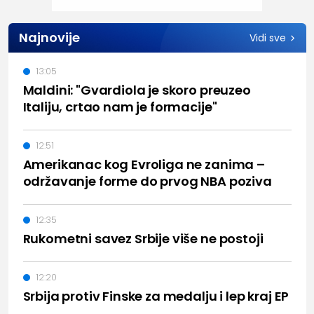
Najnovije
Vidi sve
13:05
Maldini: "Gvardiola je skoro preuzeo
Italiju, crtao nam je formacije"
12:51
Amerikanac kog Evroliga ne zanima –
održavanje forme do prvog NBA poziva
12:35
Rukometni savez Srbije više ne postoji
12:20
Srbija protiv Finske za medalju i lep kraj EP