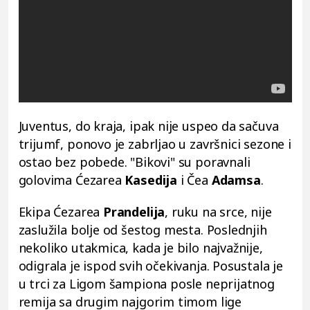
Juventus, do kraja, ipak nije uspeo da sačuva
trijumf, ponovo je zabrljao u završnici sezone i
ostao bez pobede. "Bikovi" su poravnali
golovima Ćezarea
Kasedija
i Čea
Adamsa
.
Ekipa Ćezarea
Prandelija
, ruku na srce, nije
zaslužila bolje od šestog mesta. Poslednjih
nekoliko utakmica, kada je bilo najvažnije,
odigrala je ispod svih očekivanja. Posustala je
u trci za Ligom šampiona posle neprijatnog
remija sa drugim najgorim timom lige