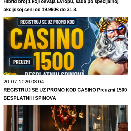
Hibrid broj 1 koji osvaja Evropu, sada po specijalnoj
akcijskoj ceni od 19.990€ do 31.8.
20. 07. 2026 08:04
REGISTRUJ SE UZ PROMO KOD CASINO Preuzmi 1500
BESPLATNIH SPINOVA