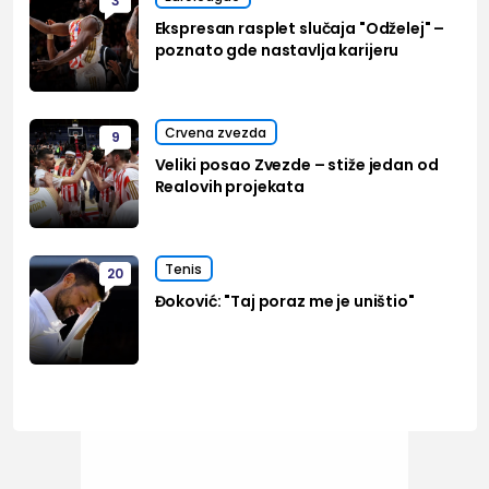
3
Ekspresan rasplet slučaja "Odželej" –
poznato gde nastavlja karijeru
Crvena zvezda
9
Veliki posao Zvezde – stiže jedan od
Realovih projekata
Tenis
20
Đoković: "Taj poraz me je uništio"