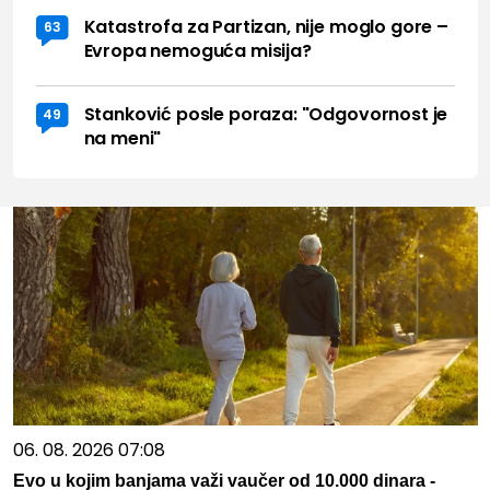
Katastrofa za Partizan, nije moglo gore –
63
Evropa nemoguća misija?
Stanković posle poraza: "Odgovornost je
49
na meni"
06. 08. 2026 07:08
Evo u kojim banjama važi vaučer od 10.000 dinara -