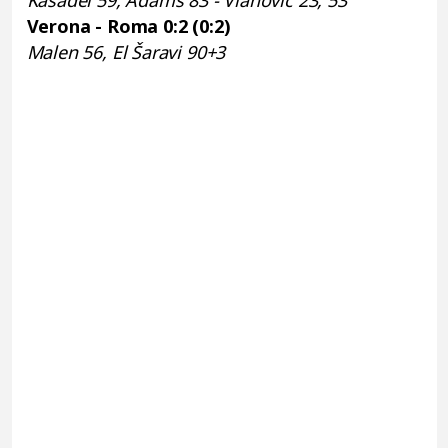
Kasadei 59, Adams 83 - Vlahović 23, 53
Verona - Roma 0:2 (0:2)
Malen 56, El Šaravi 90+3