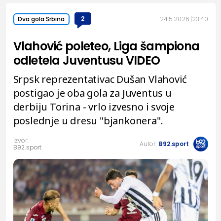
2
24.5.2026.
23:40
Dva gola Srbina
Vlahović poleteo, Liga šampiona
odletela Juventusu VIDEO
Srpsk reprezentativac Dušan Vlahović
postigao je oba gola za Juventus u
derbiju Torina - vrlo izvesno i svoje
poslednje u dresu "bjankonera".
Izvor:
Autor:
B92.sport
B92.sport