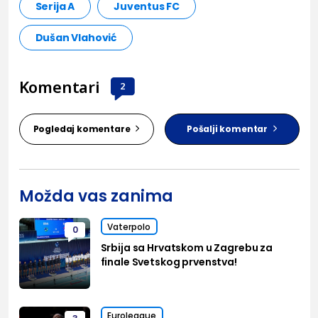
Serija A
Juventus FC
Dušan Vlahović
Komentari
2
Pogledaj komentare
Pošalji komentar
Možda vas zanima
Vaterpolo
0
Srbija sa Hrvatskom u Zagrebu za
finale Svetskog prvenstva!
Euroleague