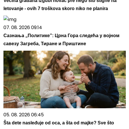
Većina građana izgubi novac pre nego što stigne na
letovanje - ovih 7 troškova skoro niko ne planira
07. 08. 2026 09:14
Сазнања „Политике”: Црна Гора следећа у војном
савезу Загреба, Тиране и Приштине
05. 08. 2026 06:45
Šta dete nasleđuje od oca, a šta od majke? Sve što