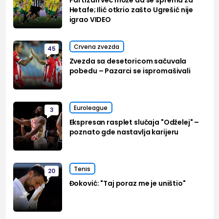
Partizan već može da se sprema za
Hetafe; Ilić otkrio zašto Ugrešić nije
igrao VIDEO
Crvena zvezda
45
Zvezda sa desetoricom sačuvala
pobedu – Pazarci se ispromašivali
Euroleague
3
Ekspresan rasplet slučaja "Odželej" –
poznato gde nastavlja karijeru
Tenis
20
Đoković: "Taj poraz me je uništio"