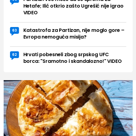
Hetafe; Ilić otkrio zašto Ugrešić nije igrao
VIDEO
Katastrofa za Partizan, nije moglo gore –
63
Evropa nemoguća misija?
Hrvati pobesneli zbog srpskog UFC
62
borca: "Sramotno i skandalozno!" VIDEO