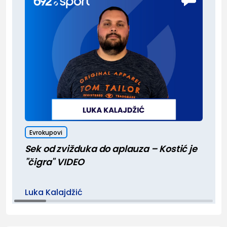
Evrokupovi
Sek od zvižduka do aplauza – Kostić je
"čigra" VIDEO
Luka Kalajdžić