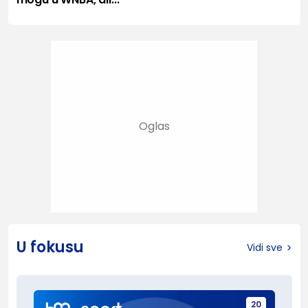
U fokusu
Vidi sve
20