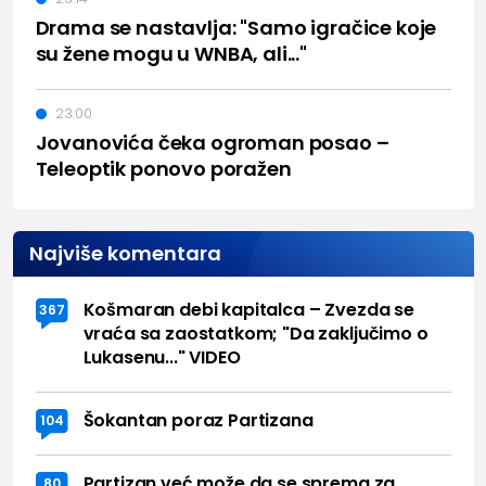
Drama se nastavlja: "Samo igračice koje
su žene mogu u WNBA, ali..."
23:00
Jovanovića čeka ogroman posao –
Teleoptik ponovo poražen
Najviše komentara
Košmaran debi kapitalca – Zvezda se
367
vraća sa zaostatkom; "Da zaključimo o
Lukasenu..." VIDEO
Šokantan poraz Partizana
104
Partizan već može da se sprema za
80