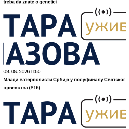
treba da znate o genetici
08. 08. 2026 11:50
Млади ватерполисти Србије у полуфиналу Светског
првенства (У16)