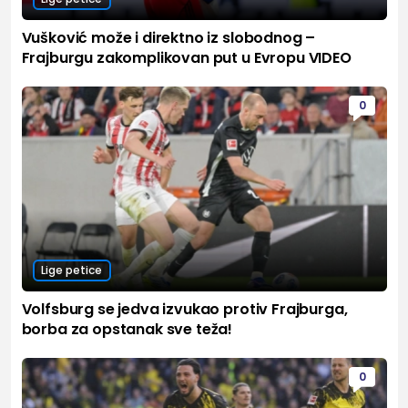
Vušković može i direktno iz slobodnog –
Frajburgu zakomplikovan put u Evropu VIDEO
0
Lige petice
Volfsburg se jedva izvukao protiv Frajburga,
borba za opstanak sve teža!
0