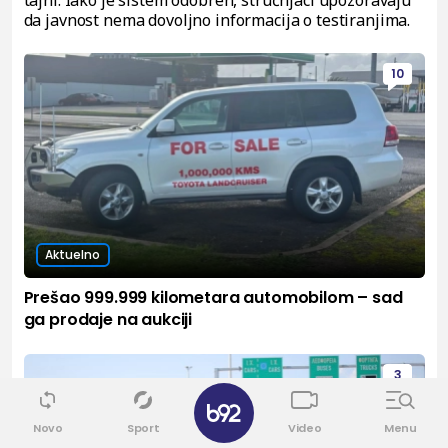
tajni. Iako je sistem odobren, stručnjaci upozoravaju
da javnost nema dovoljno informacija o testiranjima.
10
Aktuelno
Prešao 999.999 kilometara automobilom – sad
ga prodaje na aukciji
3
Novo
Sport
Video
Menu