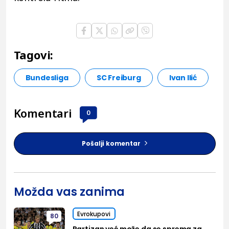
Tagovi:
Bundesliga
SC Freiburg
Ivan Ilić
Komentari
0
Pošalji komentar
Možda vas zanima
Evrokupovi
80