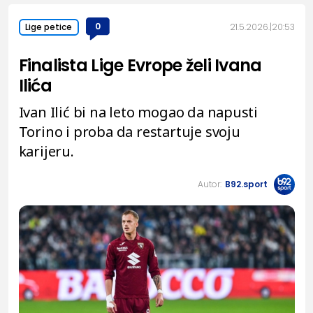
0
21.5.2026.
20:53
Lige petice
Finalista Lige Evrope želi Ivana
Ilića
Ivan Ilić bi na leto mogao da napusti
Torino i proba da restartuje svoju
karijeru.
Autor:
B92.sport