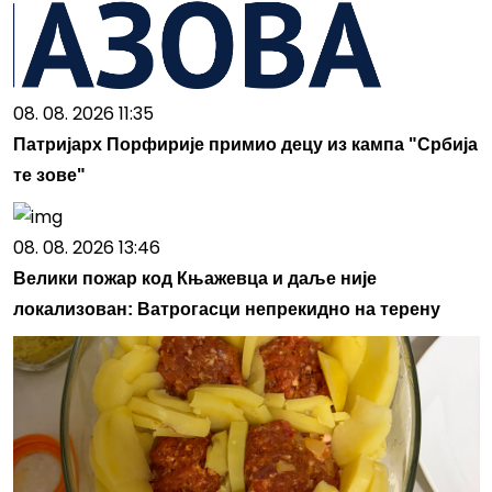
08. 08. 2026 11:35
Патријарх Порфирије примио децу из кампа "Србија
те зове"
08. 08. 2026 13:46
Велики пожар код Књажевца и даље није
локализован: Ватрогасци непрекидно на терену