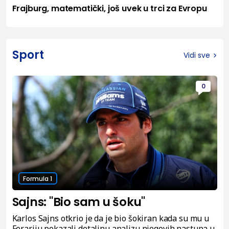
Frajburg, matematički, još uvek u trci za Evropu
Sport
Vidi sve
0
Formula 1
Sajns: "Bio sam u šoku"
Karlos Sajns otkrio je da je bio šokiran kada su mu u
Ferariju pokazali detaljnu analizu njegovih nastupa u