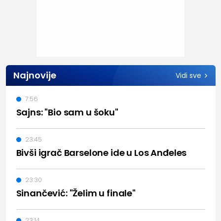
Najnovije
Vidi sve
7:56
Sajns: "Bio sam u šoku"
23:45
Bivši igrač Barselone ide u Los Anđeles
23:30
Sinančević: "Želim u finale"
23:14