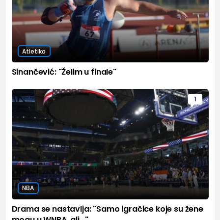
Atletika
Sinančević: "Želim u finale"
1
NBA
Drama se nastavlja: "Samo igračice koje su žene
mogu u WNBA, ali..."