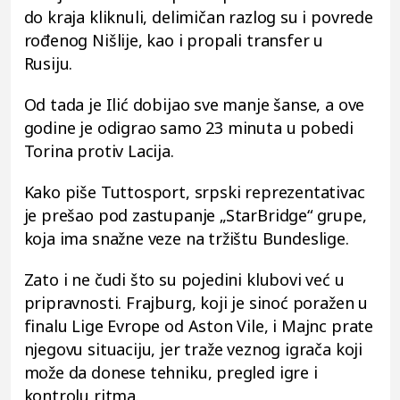
do kraja kliknuli, delimičan razlog su i povrede
rođenog Nišlije, kao i propali transfer u
Rusiju.
Od tada je Ilić dobijao sve manje šanse, a ove
godine je odigrao samo 23 minuta u pobedi
Torina protiv Lacija.
Kako piše Tuttosport, srpski reprezentativac
je prešao pod zastupanje „StarBridge“ grupe,
koja ima snažne veze na tržištu Bundeslige.
Zato i ne čudi što su pojedini klubovi već u
pripravnosti. Frajburg, koji je sinoć poražen u
finalu Lige Evrope od Aston Vile, i Majnc prate
njegovu situaciju, jer traže veznog igrača koji
može da donese tehniku, pregled igre i
kontrolu ritma.