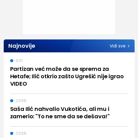
Najnovije
Vidi sve
0:01
Partizan već može da se sprema za
Hetafe; Ilić otkrio zašto Ugrešić nije igrao
VIDEO
23:58
Saša Ilić nahvalio Vukotića, ali mu i
zamerio: "To ne sme da se dešava!"
23:58