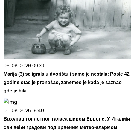
06. 08. 2026 09:39
Marija (3) se igrala u dvorištu i samo je nestala: Posle 42
godine otac je pronašao, zanemeo je kada je saznao
gde je bila
06. 08. 2026 18:40
Врхунац топлотног таласа широм Европе: У Италији
сви већи градови под црвеним метео-алармом