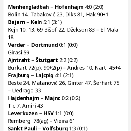
Menhengladbah
–
Hofenhajm
4:0 (2:0)
Bolin 14, Tabaković 23, Diks 81, Hak 90+1
Bajern
–
Keln
5:1 (3:1)
Kejn 10, 13, 69 Bišof 22, Džekson 83 – El Mala
18
Verder
–
Dortmund
0:1 (0:0)
Girasi 59
Ajntraht
–
Štutgart
2:2 (0:2)
Burkart 72(p), 90+2(p) – Andres 10, Narti 45+4
Frajburg
–
Lajcpig
4:1 (2:1)
Beste 24, Matanović 26, Ginter 47, Šerhart 75
– Uedrago 33
Hajdenhajm
–
Majnc
0:2 (0:2)
Tic 7, Amiri 43
Leverkuzen
–
HSV
1:1 (0:0)
Remberg 78(ag) – Vieira 61
Sankt Pauli
–
Volfsburg
1:3 (0:1)