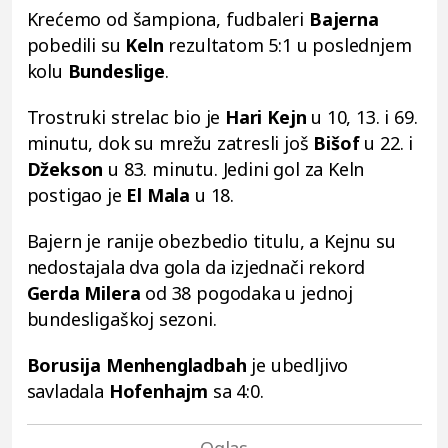
Krećemo od šampiona, fudbaleri
Bajerna
pobedili su
Keln
rezultatom 5:1 u poslednjem
kolu
Bundeslige
.
Trostruki strelac bio je
Hari Kejn
u 10, 13. i 69.
minutu, dok su mrežu zatresli još
Bišof
u 22. i
Džekson
u 83. minutu. Jedini gol za Keln
postigao je
El Mala
u 18.
Bajern je ranije obezbedio titulu, a Kejnu su
nedostajala dva gola da izjednači rekord
Gerda Milera
od 38 pogodaka u jednoj
bundesligaškoj sezoni.
Borusija Menhengladbah
je ubedljivo
savladala
Hofenhajm
sa 4:0.