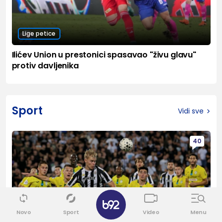
Lige petice
Ilićev Union u prestonici spasavao "živu glavu"
protiv davljenika
Sport
Vidi sve
40
Novo
Sport
Video
Menu