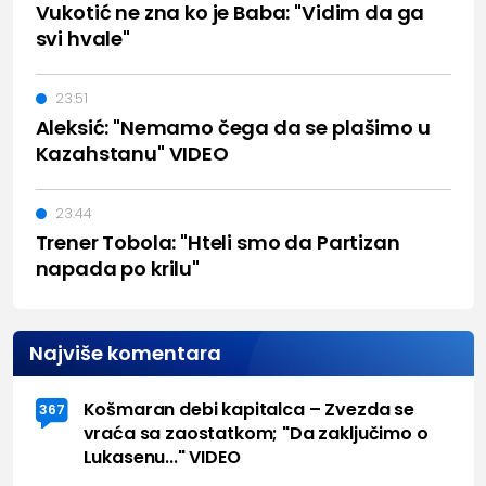
Vukotić ne zna ko je Baba: "Vidim da ga
svi hvale"
23:51
Aleksić: "Nemamo čega da se plašimo u
Kazahstanu" VIDEO
23:44
Trener Tobola: "Hteli smo da Partizan
napada po krilu"
Najviše komentara
Košmaran debi kapitalca – Zvezda se
367
vraća sa zaostatkom; "Da zaključimo o
Lukasenu..." VIDEO