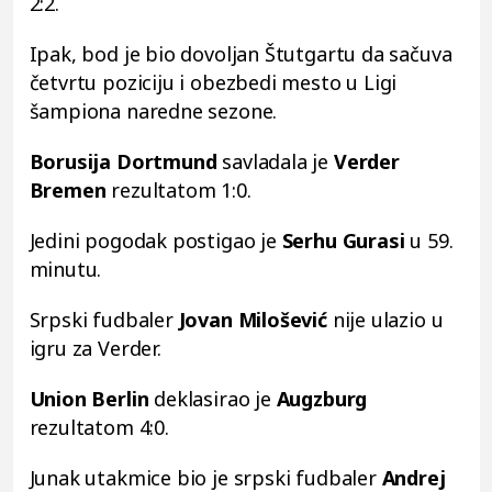
2:2.
Ipak, bod je bio dovoljan Štutgartu da sačuva
četvrtu poziciju i obezbedi mesto u Ligi
šampiona naredne sezone.
Borusija Dortmund
savladala je
Verder
Bremen
rezultatom 1:0.
Jedini pogodak postigao je
Serhu Gurasi
u 59.
minutu.
Srpski fudbaler
Jovan Milošević
nije ulazio u
igru za Verder.
Union Berlin
deklasirao je
Augzburg
rezultatom 4:0.
Junak utakmice bio je srpski fudbaler
Andrej