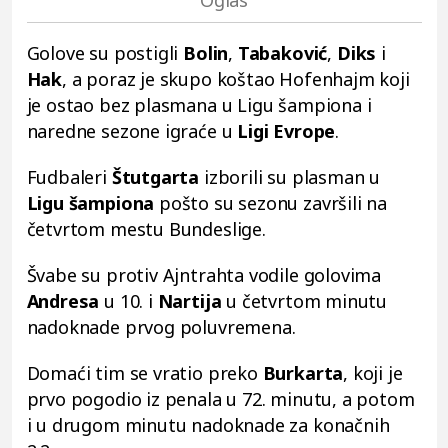
Golove su postigli
Bolin
,
Tabaković
,
Diks
i
Hak
, a poraz je skupo koštao Hofenhajm koji
je ostao bez plasmana u Ligu šampiona i
naredne sezone igraće u
Ligi Evrope
.
Fudbaleri
Štutgarta
izborili su plasman u
Ligu šampiona
pošto su sezonu završili na
četvrtom mestu Bundeslige.
Švabe su protiv Ajntrahta vodile golovima
Andresa
u 10. i
Nartija
u četvrtom minutu
nadoknade prvog poluvremena.
Domaći tim se vratio preko
Burkarta
, koji je
prvo pogodio iz penala u 72. minutu, a potom
i u drugom minutu nadoknade za konačnih