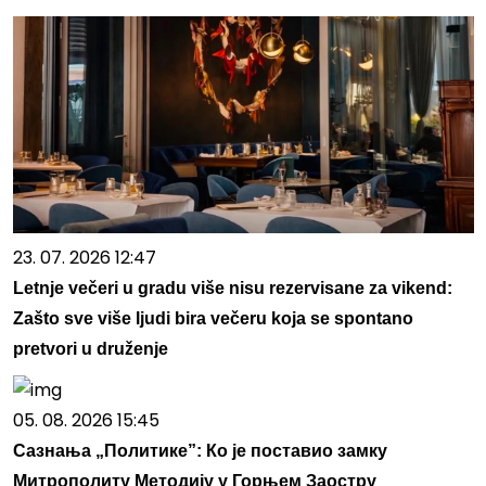
23. 07. 2026 12:47
Letnje večeri u gradu više nisu rezervisane za vikend:
Zašto sve više ljudi bira večeru koja se spontano
pretvori u druženje
05. 08. 2026 15:45
Сазнања „Политике”: Ко је поставио замку
Митрополиту Методију у Горњем Заостру