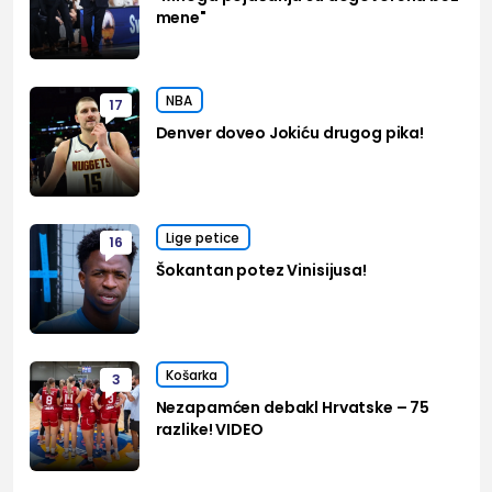
mene"
NBA
17
Denver doveo Jokiću drugog pika!
Lige petice
16
Šokantan potez Vinisijusa!
Košarka
3
Nezapamćen debakl Hrvatske – 75
razlike! VIDEO