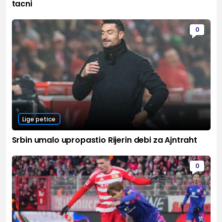
tacni
0
Lige petice
Srbin umalo upropastio Rijerin debi za Ajntraht
0