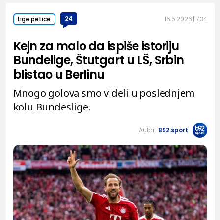
24
16.5.2026.
17:34
Lige petice
Kejn za malo da ispiše istoriju
Bundelige, Štutgart u LŠ, Srbin
blistao u Berlinu
Mnogo golova smo videli u poslednjem
kolu Bundeslige.
Autor:
B92.sport