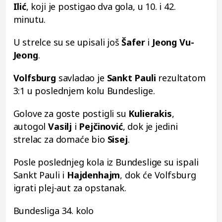
Ilić
, koji je postigao dva gola, u 10. i 42.
minutu.
U strelce su se upisali još
Šafer
i
Jeong Vu-
Jeong
.
Volfsburg
savladao je
Sankt Pauli
rezultatom
3:1 u poslednjem kolu Bundeslige.
Golove za goste postigli su
Kulierakis
,
autogol
Vasilj
i
Pejčinović
, dok je jedini
strelac za domaće bio
Sisej
.
Posle poslednjeg kola iz Bundeslige su ispali
Sankt Pauli i
Hajdenhajm
, dok će Volfsburg
igrati plej-aut za opstanak.
Bundesliga 34. kolo