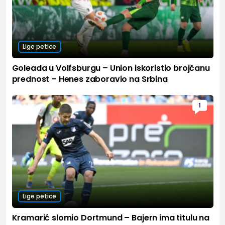
Lige petice
Goleada u Volfsburgu – Union iskoristio brojčanu
prednost – Henes zaboravio na Srbina
1
Lige petice
Kramarić slomio Dortmund – Bajern ima titulu na