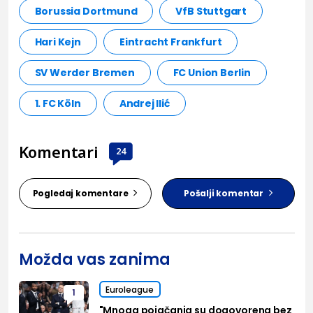
Borussia Dortmund
VfB Stuttgart
Hari Kejn
Eintracht Frankfurt
SV Werder Bremen
FC Union Berlin
1. FC Köln
Andrej Ilić
Komentari
24
Pogledaj komentare
Pošalji komentar
Možda vas zanima
Euroleague
1
"Mnoga pojačanja su dogovorena bez