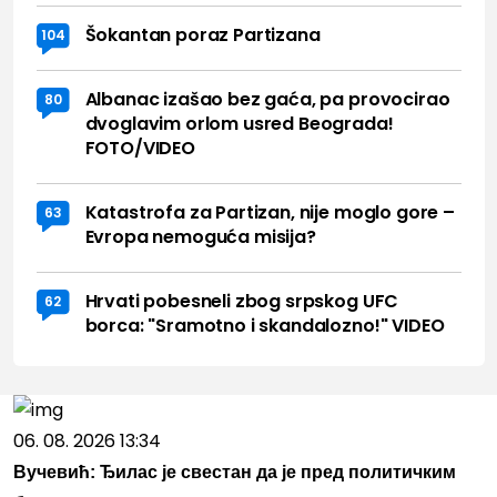
Šokantan poraz Partizana
104
Albanac izašao bez gaća, pa provocirao
80
dvoglavim orlom usred Beograda!
FOTO/VIDEO
Katastrofa za Partizan, nije moglo gore –
63
Evropa nemoguća misija?
Hrvati pobesneli zbog srpskog UFC
62
borca: "Sramotno i skandalozno!" VIDEO
06. 08. 2026 13:34
Вучевић: Ђилас је свестан да је пред политичким