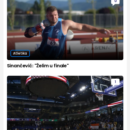
0
Atletika
Sinančević: "Želim u finale"
1