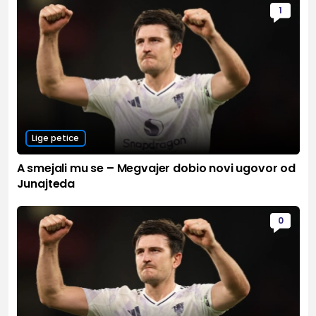
1
Lige petice
A smejali mu se – Megvajer dobio novi ugovor od
Junajteda
0