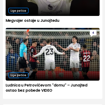
Lige petice
Megvajer ostaje u Junajtedu
4
Lige petice
Ludnica u Petrovićevom "domu" – Junajted
ostao bez pobede VIDEO