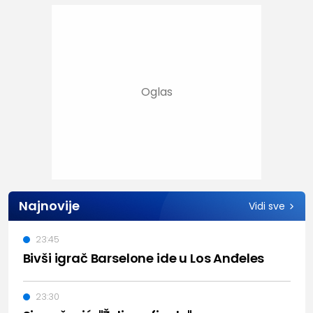
Najnovije
Vidi sve
23:45
Bivši igrač Barselone ide u Los Anđeles
23:30