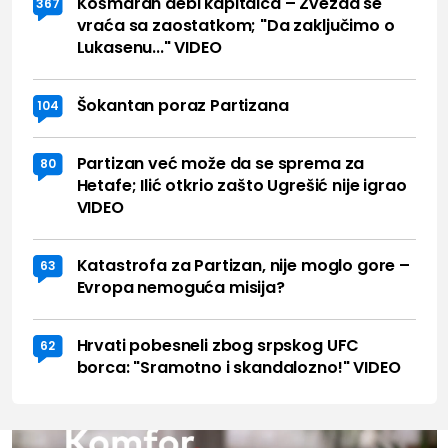
Košmaran debi kapitalca – Zvezda se
367
vraća sa zaostatkom; "Da zaključimo o
Lukasenu..." VIDEO
Šokantan poraz Partizana
104
Partizan već može da se sprema za
80
Hetafe; Ilić otkrio zašto Ugrešić nije igrao
VIDEO
Katastrofa za Partizan, nije moglo gore –
63
Evropa nemoguća misija?
Hrvati pobesneli zbog srpskog UFC
62
borca: "Sramotno i skandalozno!" VIDEO