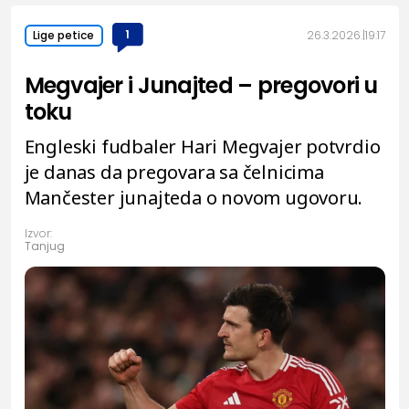
1
26.3.2026.
19:17
Lige petice
Megvajer i Junajted – pregovori u
toku
Engleski fudbaler Hari Megvajer potvrdio
je danas da pregovara sa čelnicima
Mančester junajteda o novom ugovoru.
Izvor:
Tanjug