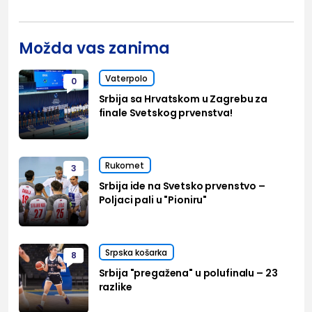
Možda vas zanima
Vaterpolo
0
Srbija sa Hrvatskom u Zagrebu za
finale Svetskog prvenstva!
Rukomet
3
Srbija ide na Svetsko prvenstvo –
Poljaci pali u "Pioniru"
Srpska košarka
8
Srbija "pregažena" u polufinalu – 23
razlike