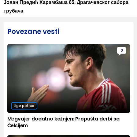
Јован Предић Харамбаша 65. Драгачевског сабора
трубача
Povezane vesti
0
Lige petice
Megvajer dodatno kažnjen: Propušta derbi sa
Čelsijem