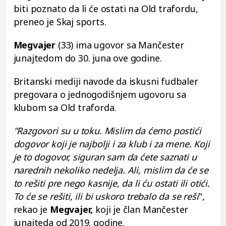
biti poznato da li će ostati na Old trafordu,
preneo je Skaj sports.
Megvajer
(33) ima ugovor sa Mančester
junajtedom do 30. juna ove godine.
Britanski mediji navode da iskusni fudbaler
pregovara o jednogodišnjem ugovoru sa
klubom sa Old traforda.
"Razgovori su u toku. Mislim da ćemo postići
dogovor koji je najbolji i za klub i za mene. Koji
je to dogovor, siguran sam da ćete saznati u
narednih nekoliko nedelja. Ali, mislim da će se
to rešiti pre nego kasnije, da li ću ostati ili otići.
To će se rešiti, ili bi uskoro trebalo da se reši
",
rekao je
Megvajer,
koji je član Mančester
junajteda od 2019. godine.