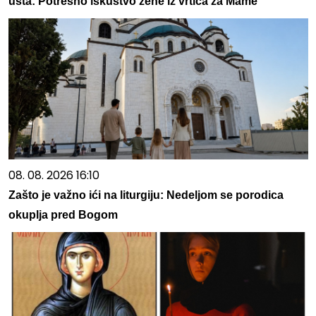
usta: Potresno iskustvo žene iz vrtića za Mame
08. 08. 2026 16:10
Zašto je važno ići na liturgiju: Nedeljom se porodica
okuplja pred Bogom