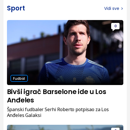
Sport
Vidi sve
0
Fudbal
Bivši igrač Barselone ide u Los
Anđeles
Španski fudbaler Serhi Roberto potpisao za Los
Anđeles Galaksi