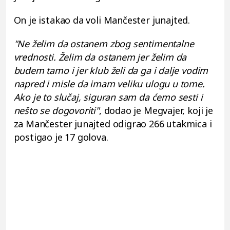
On je istakao da voli Mančester junajted.
"Ne želim da ostanem zbog sentimentalne
vrednosti. Želim da ostanem jer želim da
budem tamo i jer klub želi da ga i dalje vodim
napred i misle da imam veliku ulogu u tome.
Ako je to slučaj, siguran sam da ćemo sesti i
nešto se dogovoriti"
, dodao je Megvajer, koji je
za Mančester junajted odigrao 266 utakmica i
postigao je 17 golova.