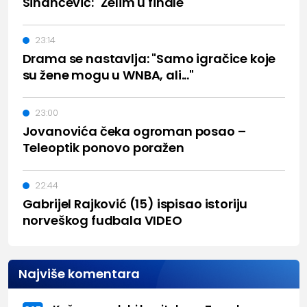
Sinančević: "Želim u finale"
23:14
Drama se nastavlja: "Samo igračice koje
su žene mogu u WNBA, ali..."
23:00
Jovanovića čeka ogroman posao –
Teleoptik ponovo poražen
22:44
Gabrijel Rajković (15) ispisao istoriju
norveškog fudbala VIDEO
Najviše komentara