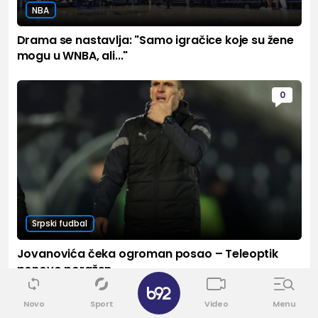
NBA
Drama se nastavlja: "Samo igračice koje su žene
mogu u WNBA, ali..."
0
Srpski fudbal
Jovanovića čeka ogroman posao – Teleoptik
ponovo poražen
Novo
Sport
Video
Menu