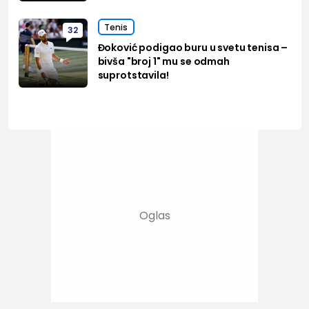
Tenis
32
Đoković podigao buru u svetu tenisa –
bivša "broj 1" mu se odmah
suprotstavila!