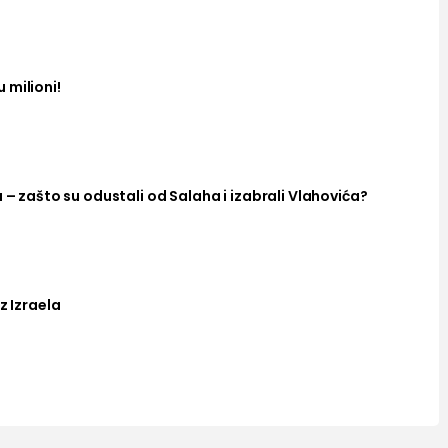
 milioni!
a – zašto su odustali od Salaha i izabrali Vlahovića?
z Izraela