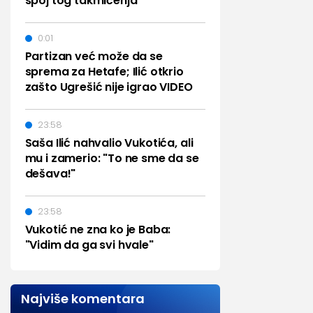
spoj tog takmičenja"
0:01
Partizan već može da se
sprema za Hetafe; Ilić otkrio
zašto Ugrešić nije igrao VIDEO
23:58
Saša Ilić nahvalio Vukotića, ali
mu i zamerio: "To ne sme da se
dešava!"
23:58
Vukotić ne zna ko je Baba:
"Vidim da ga svi hvale"
Najviše komentara