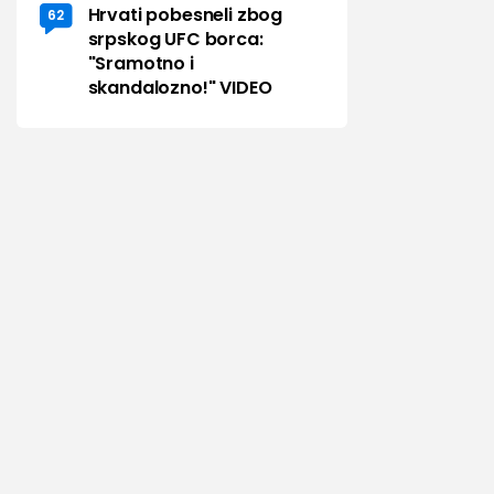
Hrvati pobesneli zbog
62
srpskog UFC borca:
"Sramotno i
skandalozno!" VIDEO