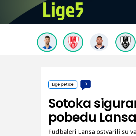
Lige petice
0
Sotoka sigura
pobedu Lans
Fudbaleri Lansa ostvarili su 