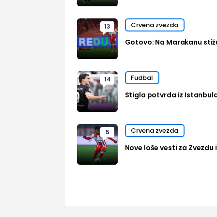
Crvena zvezda
13
Gotovo: Na Marakanu stižu
Fudbal
14
Stigla potvrda iz Istanbul
Crvena zvezda
5
Nove loše vesti za Zvezdu i