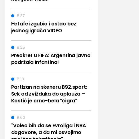
8:37
Hetafe izgubio i ostao bez
jednog igrača VIDEO
8:25
Preokret u FIFA: Argentina javno
podržala Infantina!
8:13
Partizan na skeneru B92.sport:
Sek od zvižduka do aplauza –
Kostić je crno-bela "čigra"
8:00
"Voleo bih da se Evroliga i NBA
dogovore, a da mi osvojimo