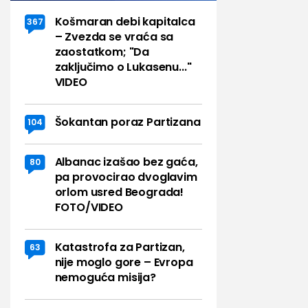
Košmaran debi kapitalca
367
– Zvezda se vraća sa
zaostatkom; "Da
zaključimo o Lukasenu..."
VIDEO
Šokantan poraz Partizana
104
Albanac izašao bez gaća,
80
pa provocirao dvoglavim
orlom usred Beograda!
FOTO/VIDEO
Katastrofa za Partizan,
63
nije moglo gore – Evropa
nemoguća misija?