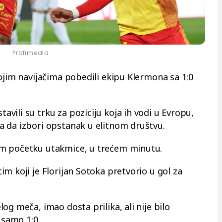
Profimedia
ojim navijačima pobedili ekipu Klermona sa 1:0
ili su trku za poziciju koja ih vodi u Evropu,
 da izbori opstanak u elitnom društvu.
om početku utakmice, u trećem minutu.
m koji je Florijan Sotoka pretvorio u gol za
og meča, imao dosta prilika, ali nije bilo
 samo 1:0.