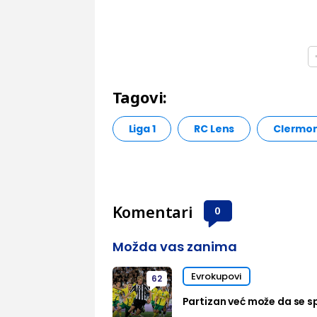
Tagovi:
Liga 1
RC Lens
Clermon
Komentari
0
Možda vas zanima
Evrokupovi
62
Partizan već može da se sp