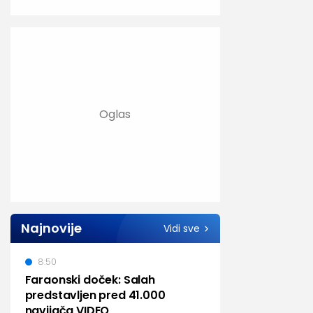
Najnovije
Vidi sve
8:50
Faraonski doček: Salah
predstavljen pred 41.000
navijača VIDEO