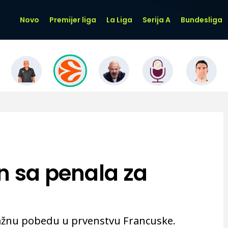
Novo
Premijer liga
La Liga
Serija A
Bundesliga
n sa penala za
a
važnu pobedu u prvenstvu Francuske.