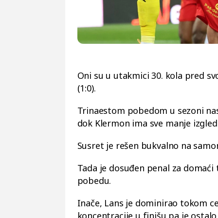
Oni su u utakmici 30. kola pred sv
(1:0).
Trinaestom pobedom u sezoni nastav
dok Klermon ima sve manje izgleda
Susret je rešen bukvalno na sam
Tada je dosuđen penal za domaći ti
pobedu.
Inače, Lans je dominirao tokom cel
koncentracije u finišu pa je ostalo