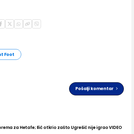
t Foot
Pošalji komentar
rema za Hetafe; Ilić otkrio zašto Ugrešić nije igrao VIDEO