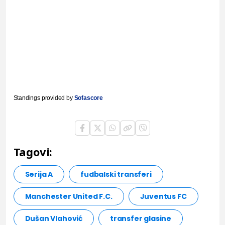
Standings provided by
Sofascore
Tagovi:
Serija A
fudbalski transferi
Manchester United F.C.
Juventus FC
Dušan Vlahović
transfer glasine