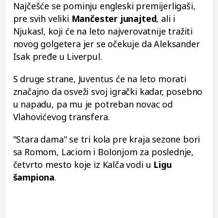
Najčešće se pominju engleski premijerligaši,
pre svih veliki
Mančester junajted
, ali i
Njukasl, koji će na leto najverovatnije tražiti
novog golgetera jer se očekuje da Aleksander
Isak pređe u Liverpul.
S druge strane, Juventus će na leto morati
značajno da osveži svoj igrački kadar, posebno
u napadu, pa mu je potreban novac od
Vlahovićevog transfera.
"Stara dama" se tri kola pre kraja sezone bori
sa Romom, Laciom i Bolonjom za poslednje,
četvrto mesto koje iz Kalča vodi u
Ligu
šampiona
.