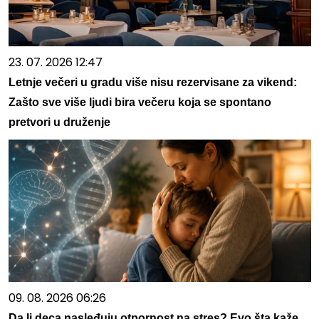
23. 07. 2026 12:47
Letnje večeri u gradu više nisu rezervisane za vikend:
Zašto sve više ljudi bira večeru koja se spontano
pretvori u druženje
09. 08. 2026 06:26
Da li deca nasleđuju otpornost na stres? Evo šta kaže