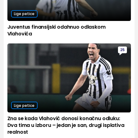
Lige petice
Juventus finansijski odahnuo odlaskom
Vlahovića
25
Lige petice
Zna se kada Vlahović donosi konačnu odluku:
Dva tima u izboru – jedan je san, drugi isplativa
realnost