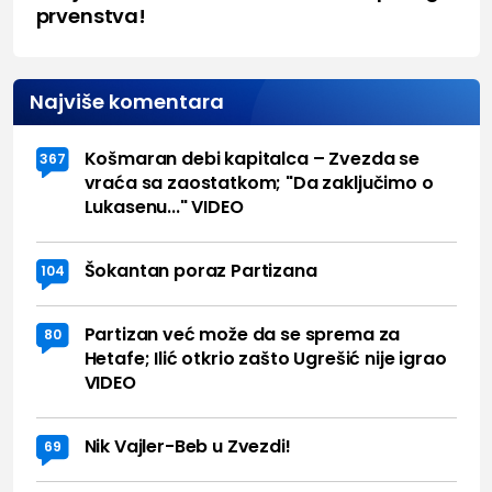
prvenstva!
Najviše komentara
Košmaran debi kapitalca – Zvezda se
367
vraća sa zaostatkom; "Da zaključimo o
Lukasenu..." VIDEO
Šokantan poraz Partizana
104
Partizan već može da se sprema za
80
Hetafe; Ilić otkrio zašto Ugrešić nije igrao
VIDEO
Nik Vajler-Beb u Zvezdi!
69