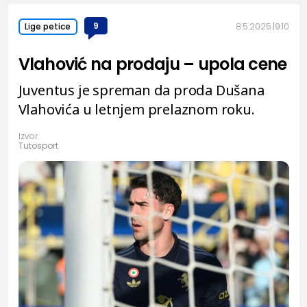
9
8.5.2025.
9:10
Lige petice
Vlahović na prodaju – upola cene
Juventus je spreman da proda Dušana
Vlahovića u letnjem prelaznom roku.
Izvor:
Tutosport