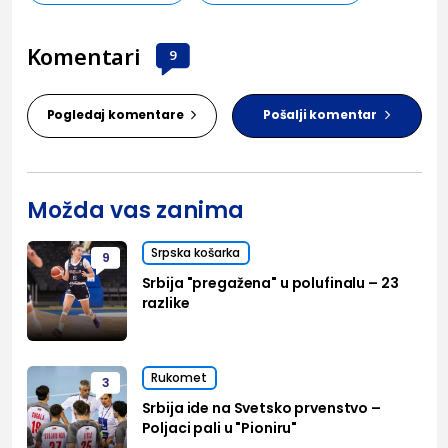
Komentari
9
Pogledaj komentare
Pošalji komentar
Možda vas zanima
Srpska košarka
9
Srbija "pregažena" u polufinalu – 23
razlike
Rukomet
3
Srbija ide na Svetsko prvenstvo –
Poljaci pali u "Pioniru"