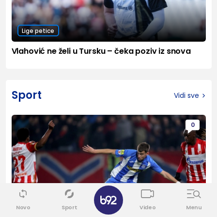
Lige petice
Vlahović ne želi u Tursku – čeka poziv iz snova
Sport
Vidi sve
0
Novo
Sport
Video
Menu
Srpski fudbal