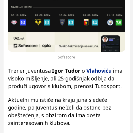
Sofascore
Trener Juventusa
Igor Tudor
o
Vlahoviću
ima
visoko mišljenje, ali 25-godišnjak odbija da
produži ugovor s klubom, prenosi Tutosport.
Aktuelni mu ističe na kraju juna sledeće
godine, pa Juventus ne želi da ostane bez
obeštećenja, s obzirom da ima dosta
zainteresovanih klubova.