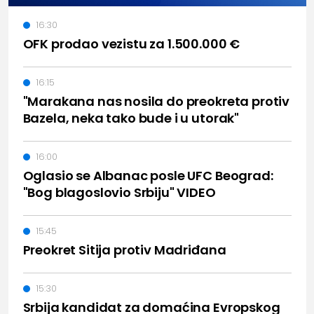
16:30
OFK prodao vezistu za 1.500.000 €
16:15
"Marakana nas nosila do preokreta protiv
Bazela, neka tako bude i u utorak"
16:00
Oglasio se Albanac posle UFC Beograd:
"Bog blagoslovio Srbiju" VIDEO
15:45
Preokret Sitija protiv Madriđana
15:30
Srbija kandidat za domaćina Evropskog