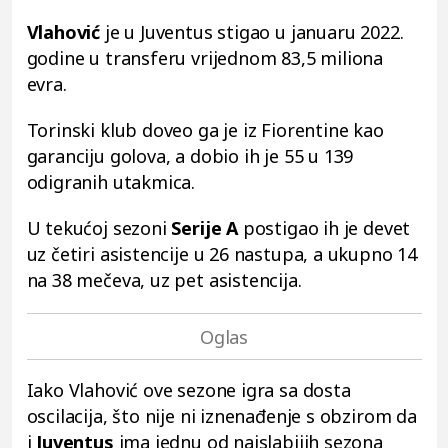
Vlahović
je u Juventus stigao u januaru 2022.
godine u transferu vrijednom 83,5 miliona
evra.
Torinski klub doveo ga je iz Fiorentine kao
garanciju golova, a dobio ih je 55 u 139
odigranih utakmica.
U tekućoj sezoni
Serije A
postigao ih je devet
uz četiri asistencije u 26 nastupa, a ukupno 14
na 38 mečeva, uz pet asistencija.
Iako Vlahović ove sezone igra sa dosta
oscilacija, što nije ni iznenađenje s obzirom da
i
Juventus
ima jednu od najslabijih sezona