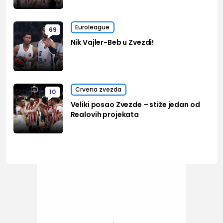
Euroleague
69
Nik Vajler-Beb u Zvezdi!
Crvena zvezda
10
Veliki posao Zvezde – stiže jedan od
Realovih projekata