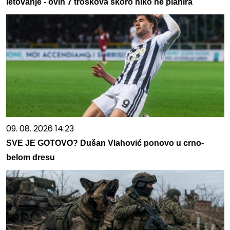
letovanje - ovih 7 troškova skoro niko ne planira
09. 08. 2026 14:23
SVE JE GOTOVO? Dušan Vlahović ponovo u crno-
belom dresu