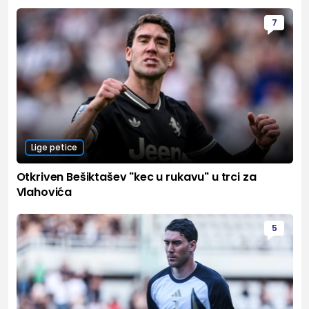
7
Lige petice
Otkriven Bešiktašev "kec u rukavu" u trci za
Vlahovića
5