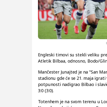
Engleski timovi su stekli veliku 
Atletik Bilbaa, odnosno, Bodo/Gli
Mančester Junajted je na "San Ma
stadionu gde će se 21. maja igrati v
potpunosti nadigrao Bilbao i slav
3:0 (3:0).
Totenhem je na svom terenu u Lon