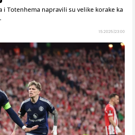
 i Totenhema napravili su velike korake ka
.
1.5.2025.
23:00