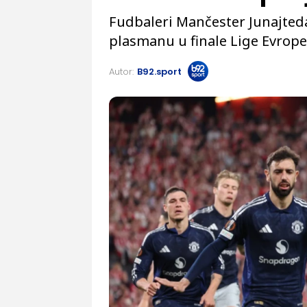
Fudbaleri Mančester Junajteda
plasmanu u finale Lige Evrope
Autor:
B92.sport