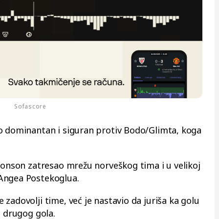
Sofascore
o dominantan i siguran protiv Bodo/Glimta, koga
Džonson zatresao mrežu norveškog tima i u velikoj
Angea Postekoglua.
zadovolji time, već je nastavio da juriša ka golu
o drugog gola.