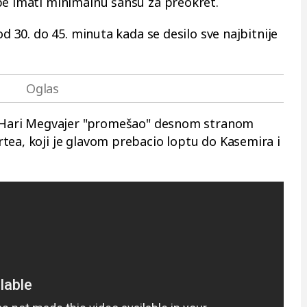
pe imati minimalnu šansu za preokret.
od 30. do 45. minuta kada se desilo sve najbitnije
re Hari Megvajer "promešao" desnom stranom
tea, koji je glavom prebacio loptu do Kasemira i