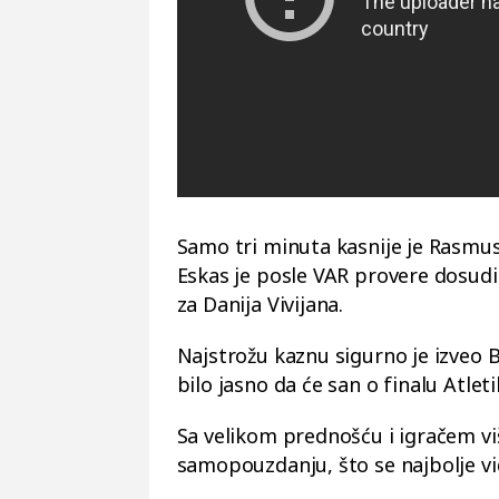
Samo tri minuta kasnije je Rasmu
Eskas je posle VAR provere dosudio
za Danija Vivijana.
Najstrožu kaznu sigurno je izveo
bilo jasno da će san o finalu Atle
Sa velikom prednošću i igračem viš
samopouzdanju, što se najbolje vi