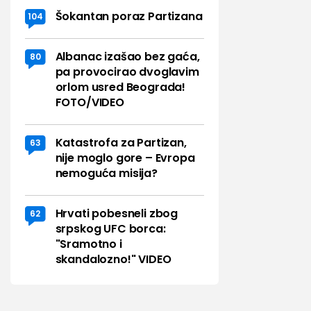
Šokantan poraz Partizana
104
Albanac izašao bez gaća,
80
pa provocirao dvoglavim
orlom usred Beograda!
FOTO/VIDEO
Katastrofa za Partizan,
63
nije moglo gore – Evropa
nemoguća misija?
Hrvati pobesneli zbog
62
srpskog UFC borca:
"Sramotno i
skandalozno!" VIDEO