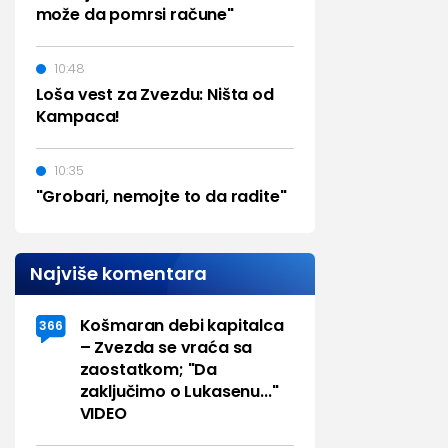
može da pomrsi račune"
10:48
Loša vest za Zvezdu: Ništa od
Kampaca!
10:35
"Grobari, nemojte to da radite"
Najviše komentara
Košmaran debi kapitalca
366
– Zvezda se vraća sa
zaostatkom; "Da
zaključimo o Lukasenu..."
VIDEO