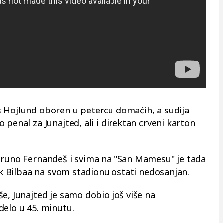
s Hojlund oboren u petercu domaćih, a sudija
 penal za Junajted, ali i direktan crveni karton
 Bruno Fernandeš i svima na "San Mamesu" je tada
tik Bilbaa na svom stadionu ostati nedosanjan.
e, Junajted je samo dobio još više na
delo u 45. minutu.