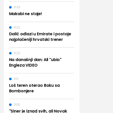
11:33
Makabi ne staje!
11:22
Dalić odlazi u Emirate i postaje
najplaćeniji hrvatski trener
11:22
Na današnji dan: Ali "ubio"
Engleza VIDEO
11:11
Loš teren oterao Boku sa
Bombonjere
11:00
"Siner je iznad svih, ali Novak