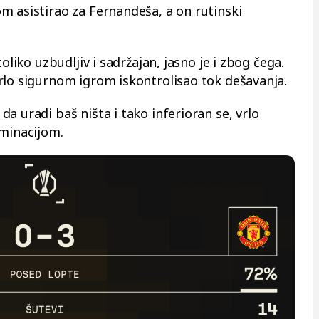
m asistirao za Fernandeša, a on rutinski
oliko uzbudljiv i sadržajan, jasno je i zbog čega.
rlo sigurnom igrom iskontrolisao tok dešavanja.
a uradi baš ništa i tako inferioran se, vrlo
iminacijom.