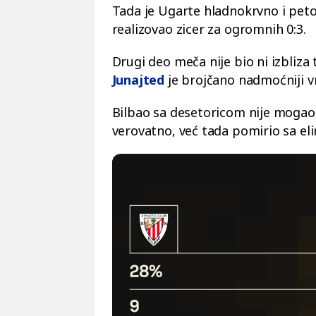
Tada je Ugarte hladnokrvno i peto
realizovao zicer za ogromnih 0:3.
Drugi deo meča nije bio ni izbliza t
Junajted
je brojčano nadmoćniji v
Bilbao sa desetoricom nije mogao d
verovatno, već tada pomirio sa el