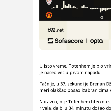
U isto vreme, Totenhem je bio vrl
je načeo već u prvom napadu.
Tačnije, u 37. sekundi je Brenan 
meri olakšao posao izabranicima 
Naravno, nije Totenhem hteo da se 
rivala, da bi u 34. minutu došao d