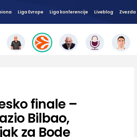
piona
Liga Evrope
Liga konferencije
Liveblog
Zvezda 
esko finale –
azio Bilbao,
jak za Bode