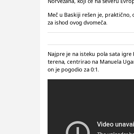
Norvežana, koji će na severu Evro
Meč u Baskiji rešen je, praktično, 
za ishod ovog dvomeča.
Najpre je na isteku pola sata ig
terena, centrirao na Manuela Ugar
on je pogodio za 0:1.