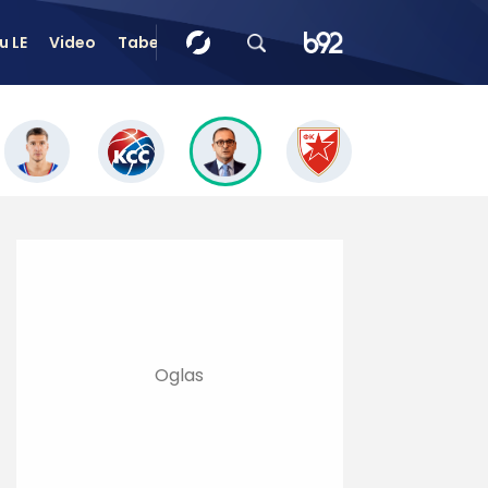
u LE
Video
Tabele
Tip