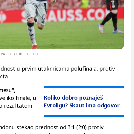
EPA-EFE/LUIS TEJIDO
prednost u prvim utakmicama polufinala, protiv
mta.
mesu",
Koliko dobro poznaješ
eliko finale, u
Evroligu? Skaut ima odgovor
io rezultatom
donu stekao prednost od 3:1 (2:0) protiv