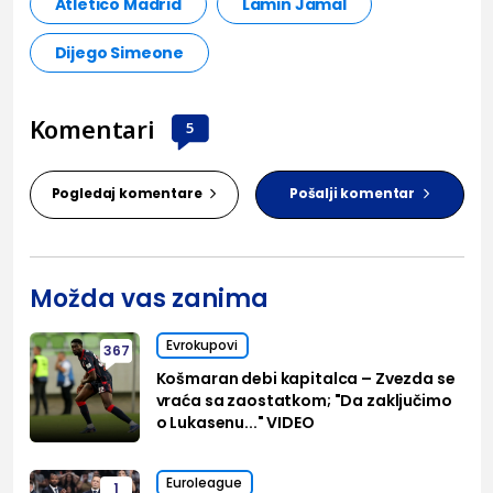
Atletico Madrid
Lamin Jamal
Dijego Simeone
Komentari
5
Pogledaj komentare
Pošalji komentar
Možda vas zanima
Evrokupovi
367
Košmaran debi kapitalca – Zvezda se
vraća sa zaostatkom; "Da zaključimo
o Lukasenu..." VIDEO
Euroleague
1