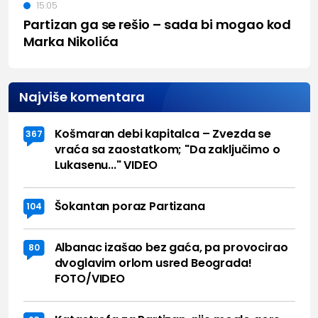
15:05
Partizan ga se rešio – sada bi mogao kod
Marka Nikolića
Najviše komentara
Košmaran debi kapitalca – Zvezda se
367
vraća sa zaostatkom; "Da zaključimo o
Lukasenu..." VIDEO
Šokantan poraz Partizana
104
Albanac izašao bez gaća, pa provocirao
80
dvoglavim orlom usred Beograda!
FOTO/VIDEO