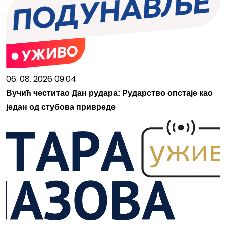
06. 08. 2026 09:04
Вучић честитао Дан рудара: Рударство опстаје као
један од стубова привреде