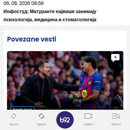
06. 08. 2026 08:56
Инфостуд: Матуранте највише занимају
психологија, медицина и стоматологија
Povezane vesti
4
Evrokupovi
✕
Simeone ponizio Jamala pred revanš: "Idi igraj
Novo
Sport
Video
Menu
tenis"