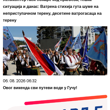
ситуација и данас: Ватрена стихија гута шуме на
неприступачном терену, десетине ватрогасаца на
терену
06. 08. 2026 06:32
Овог викенда сви путеви воде у Гучу!