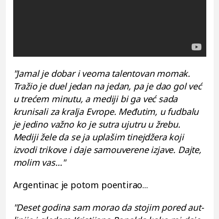
"Jamal je dobar i veoma talentovan momak.
Tražio je duel jedan na jedan, pa je dao gol već
u trećem minutu, a mediji bi ga već sada
krunisali za kralja Evrope. Međutim, u fudbalu
je jedino važno ko je sutra ujutru u žrebu.
Mediji žele da se ja uplašim tinejdžera koji
izvodi trikove i daje samouverene izjave. Dajte,
molim vas…"
Argentinac je potom poentirao...
"Deset godina sam morao da stojim pored aut-