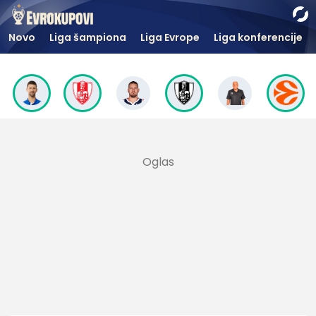
Novo
Liga šampiona
Liga Evrope
Liga konferencije