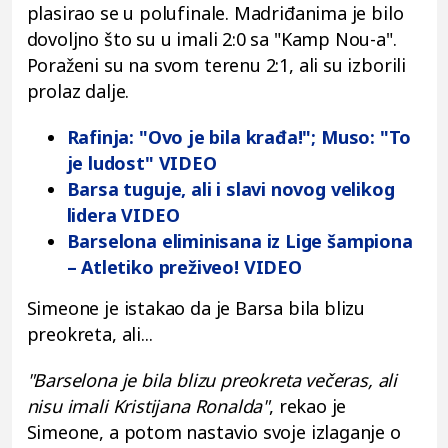
plasirao se u polufinale. Madriđanima je bilo
dovoljno što su u imali 2:0 sa "Kamp Nou-a".
Poraženi su na svom terenu 2:1, ali su izborili
prolaz dalje.
Rafinja: "Ovo je bila krađa!"; Muso: "To
je ludost" VIDEO
Barsa tuguje, ali i slavi novog velikog
lidera VIDEO
Barselona eliminisana iz Lige šampiona
– Atletiko preživeo! VIDEO
Simeone je istakao da je Barsa bila blizu
preokreta, ali...
"Barselona je bila blizu preokreta večeras, ali
nisu imali Kristijana Ronalda"
, rekao je
Simeone, a potom nastavio svoje izlaganje o