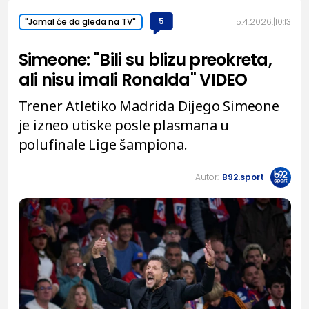
5
15.4.2026.
10:13
"Jamal će da gleda na TV"
Simeone: "Bili su blizu preokreta,
ali nisu imali Ronalda" VIDEO
Trener Atletiko Madrida Dijego Simeone
je izneo utiske posle plasmana u
polufinale Lige šampiona.
Autor:
B92.sport