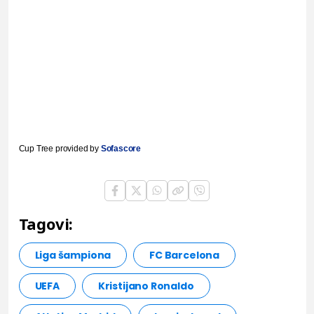
Cup Tree provided by
Sofascore
Tagovi:
Liga šampiona
FC Barcelona
UEFA
Kristijano Ronaldo