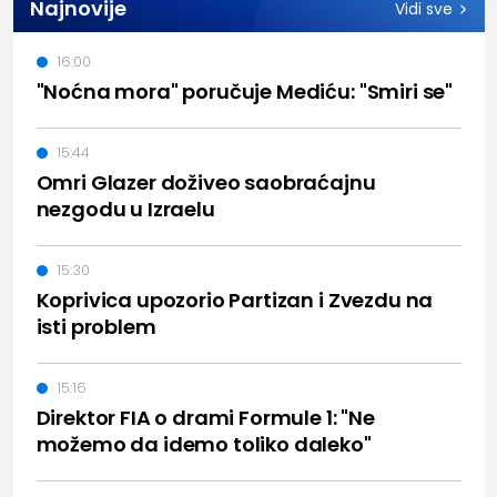
Najnovije
Vidi sve
16:00
"Noćna mora" poručuje Mediću: "Smiri se"
15:44
Omri Glazer doživeo saobraćajnu
nezgodu u Izraelu
15:30
Koprivica upozorio Partizan i Zvezdu na
isti problem
15:16
Direktor FIA o drami Formule 1: "Ne
možemo da idemo toliko daleko"