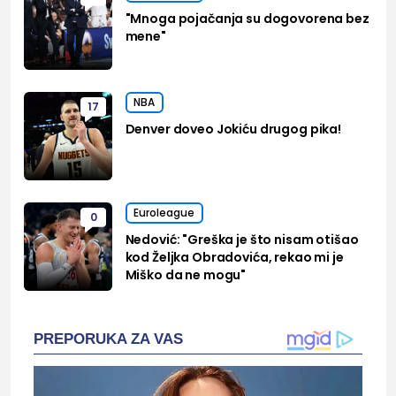
"Mnoga pojačanja su dogovorena bez
mene"
NBA
17
Denver doveo Jokiću drugog pika!
Euroleague
0
Nedović: "Greška je što nisam otišao
kod Željka Obradovića, rekao mi je
Miško da ne mogu"
PREPORUKA ZA VAS