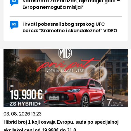
Katastrofa za Partizan, nije moglo gore –
63
Evropa nemoguća misija?
Hrvati pobesneli zbog srpskog UFC
62
borca: "Sramotno i skandalozno!" VIDEO
03. 08. 2026 13:23
Hibrid broj 1 koji osvaja Evropu, sada po specijalnoj
akcijskoj ceni od 19.990€ do 31.8.