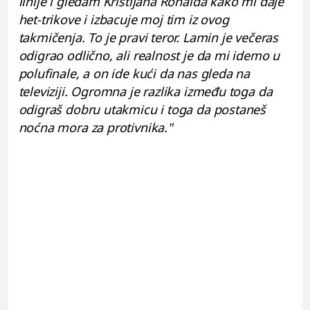
linije i gledam Kristijana Ronalda kako mi daje
het-trikove i izbacuje moj tim iz ovog
takmičenja. To je pravi teror. Lamin je večeras
odigrao odlično, ali realnost je da mi idemo u
polufinale, a on ide kući da nas gleda na
televiziji. Ogromna je razlika između toga da
odigraš dobru utakmicu i toga da postaneš
noćna mora za protivnika."