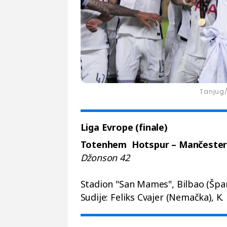
Tanjug
Liga Evrope (finale)
Totenhem Hotspur – Mančester j
Džonson 42
Stadion "San Mames", Bilbao (Špan
Sudije: Feliks Cvajer (Nemačka), K. 