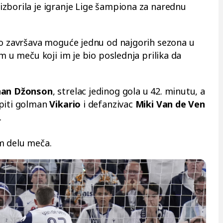
zborila je igranje Lige šampiona za narednu
no završava moguće jednu od najgorih sezona u
om u meču koji im je bio poslednja prilika da
an Džonson
, strelac jedinog gola u 42. minutu, a
epiti golman
Vikario
i defanzivac
Miki Van de Ven
.
m delu meča.