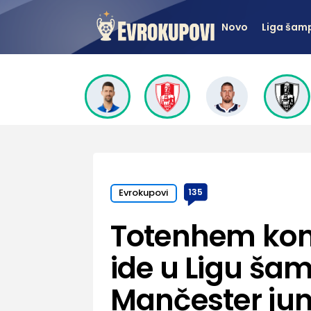
Novo
Liga šam
Evrokupovi
135
Totenhem kona
ide u Ligu ša
Mančester ju