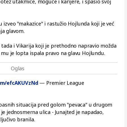
potez utakmice, moguće i karijere, i spasio svoj
ku izveo "makazice" i rastužio Hojlunda koji je već
ja glavom.
 tada i Vikarija koji je prethodno napravio možda
 mu je lopta ispala pravo na glavu Hojlundu.
com/efcAKUVzNd
— Premier League
opasnih situacija pred golom "pevaca" u drugom
je jednosmerna ulica - Junajted je napadao,
ljučivo branila.