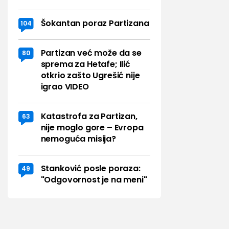
Šokantan poraz Partizana
104
Partizan već može da se
80
sprema za Hetafe; Ilić
otkrio zašto Ugrešić nije
igrao VIDEO
Katastrofa za Partizan,
63
nije moglo gore – Evropa
nemoguća misija?
Stanković posle poraza:
49
"Odgovornost je na meni"