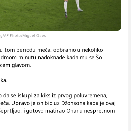
ug/AP Photo/Miguel Oses
a u tom periodu meča, odbranio u nekoliko
u sedmom minutu nadoknade kada mu se Šo
rcem glavom.
tka.
o da se iskupi za kiks iz prvog poluvremena,
meča. Upravo je on bio uz Džonsona kada je ovaj
ušeprtljao, i gotovo matirao Onanu nespretnom