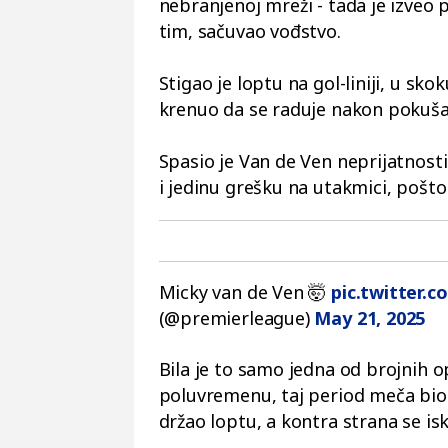
nebranjenoj mreži - tada je izveo 
tim, sačuvao vođstvo.
Stigao je loptu na gol-liniji, u sko
krenuo da se raduje nakon pokuša
Spasio je Van de Ven neprijatnosti
i jedinu grešku na utakmici, pošto
Micky van de Ven 🤯
pic.twitter.
(@premierleague)
May 21, 2025
Bila je to samo jedna od brojnih 
poluvremenu, taj period meča bio 
držao loptu, a kontra strana se isk