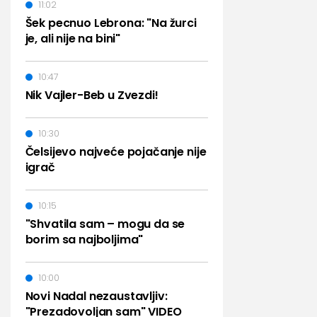
11:02
Šek pecnuo Lebrona: "Na žurci
je, ali nije na bini"
10:47
Nik Vajler-Beb u Zvezdi!
10:30
Čelsijevo najveće pojačanje nije
igrač
10:15
"Shvatila sam – mogu da se
borim sa najboljima"
10:00
Novi Nadal nezaustavljiv:
"Prezadovoljan sam" VIDEO