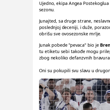
Ujedno, ekipa Angea Postekoglua i
sezonu.
Junajted, sa druge strane, neslav
poslednjoj deceniji, i duže, poraz
obrišu sve ovosezonske mrlje.
Junak pobede "pevaca" bio je
Bren
tu etiketu sebi takođe mogu pril
zbog nekoliko defanzvnih bravura
Oni su pokupili svu slavu u drugo