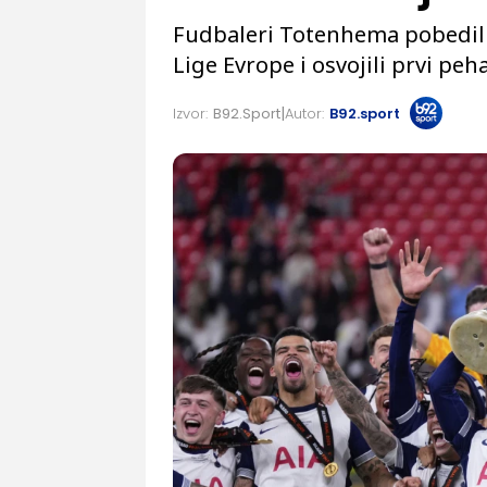
Fudbaleri Totenhema pobedili 
Lige Evrope i osvojili prvi peh
Izvor:
B92.Sport
Autor:
B92.sport