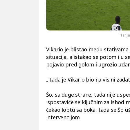
Tanj
Vikario je blistao među stativam
situacija, a istakao se potom i 
pojavio pred golom i ugrozio uda
I tada je Vikario bio na visini zada
Šo, sa duge strane, tada nije uspe
ispostaviće se ključnim za ishod 
čekao loptu sa boka, tada se Šo 
intervencijom.