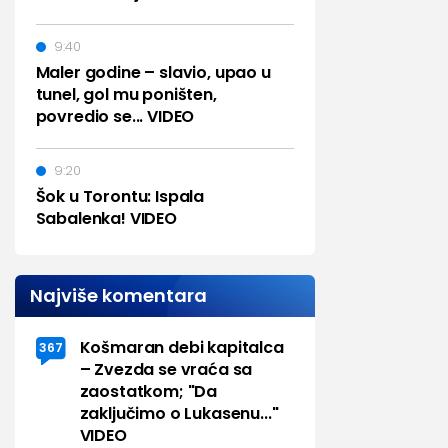
9:40
Maler godine – slavio, upao u
tunel, gol mu poništen,
povredio se... VIDEO
9:20
Šok u Torontu: Ispala
Sabalenka! VIDEO
Najviše komentara
Košmaran debi kapitalca
367
– Zvezda se vraća sa
zaostatkom; "Da
zaključimo o Lukasenu..."
VIDEO