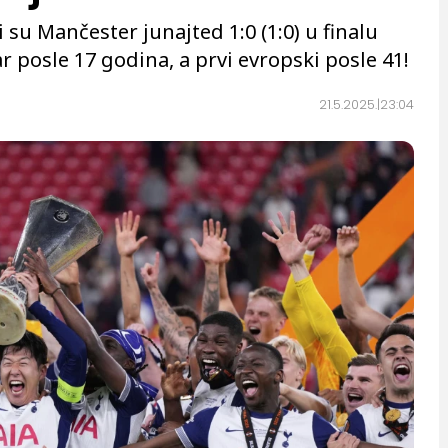
su Mančester junajted 1:0 (1:0) u finalu
ar posle 17 godina, a prvi evropski posle 41!
21.5.2025.
23:04