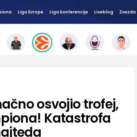
piona
Liga Evrope
Liga konferencije
Liveblog
Zvezda 
čno osvojio trofej,
mpiona! Katastrofa
najteda