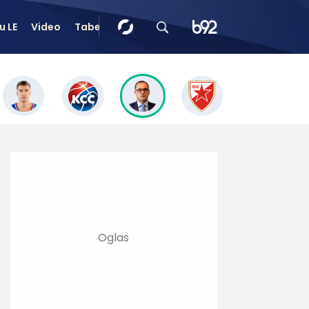
u LE
Video
Tabele
Tip