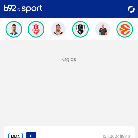
0
12.7.2024.
18:40
MMA