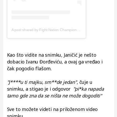
A post shared by Fight Nation Championship (@fnc_mma)
Kao što vidite na snimku, Janičić je nešto
dobacio Ivanu Đorđeviću, a ovaj ga vređao i
čak pogodio flašom.
"J****u ti majku, sm**de jedan"
, čuje u
snimku, a stigao je i odgovor
"pi*ka napada
tamo gde zna da se ništa ne može dogoditi"
Sve to možete videti na priloženom video
snimku.