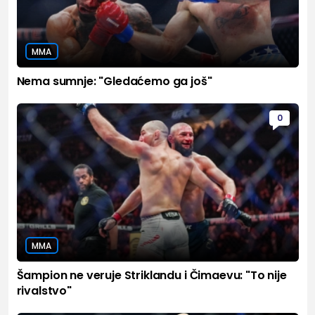
MMA
Nema sumnje: "Gledaćemo ga još"
0
MMA
Šampion ne veruje Striklandu i Čimaevu: "To nije
rivalstvo"