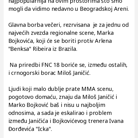
najpopularnija na ovim prostorima što smo
mogli da vidimo nedavno u Beogradskoj Areni.
Glavna borba večeri, rezrvisana je za jednu od
najvećih zvezda regionalne scene, Marka
Bojkovića, koji će se boriti protiv Arlena
"Benksa" Ribeira iz Brazila.
Na priredbi FNC 18 boriće se, između ostalih,
i crnogorski borac Miloš Janičić.
Ljudi koji malo dublje prate MMA scenu,
pogotovo domaću, znaju da Miloš Janičić i
Marko Bojković baš i nisu u najboljim
odnosima, a sada je eskalirao i problem
između Janičića i Bojkovićevog trenera Ivana
Đorđevića "Icka".