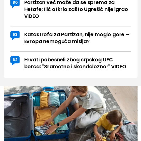
Partizan već može da se sprema za
80
Hetafe; Ilić otkrio zašto Ugrešić nije igrao
VIDEO
Katastrofa za Partizan, nije moglo gore –
63
Evropa nemoguća misija?
Hrvati pobesneli zbog srpskog UFC
62
borca: "Sramotno i skandalozno!" VIDEO