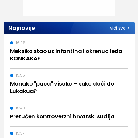
Najnovije
Vidi sve
16:08
Meksiko stao uz Infantina i okrenuo leđa
KONKAKAF
15:55
Monako "puca" visoko – kako doći do
Lukakua?
15:40
Pretučen kontroverzni hrvatski sudija
15:37