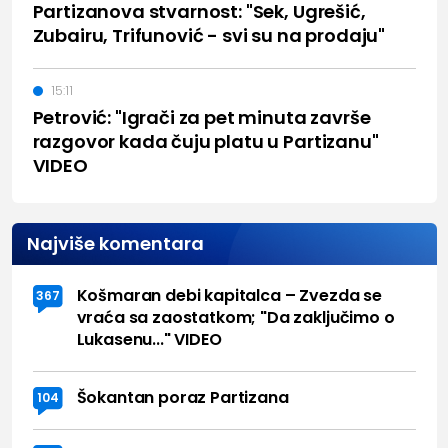
Partizanova stvarnost: "Sek, Ugrešić,
Zubairu, Trifunović - svi su na prodaju"
15:11
Petrović: "Igrači za pet minuta završe
razgovor kada čuju platu u Partizanu"
VIDEO
Najviše komentara
Košmaran debi kapitalca – Zvezda se
367
vraća sa zaostatkom; "Da zaključimo o
Lukasenu..." VIDEO
Šokantan poraz Partizana
104