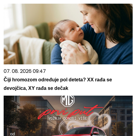
07. 08. 2026 09:47
Čiji hromozom određuje pol deteta? XX rađa se
devojčica, XY rađa se dečak