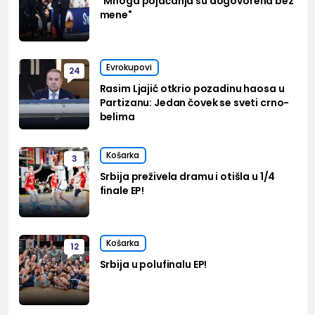
"Mnoga pojačanja su dogovorena bez
mene"
Evrokupovi
24
Rasim Ljajić otkrio pozadinu haosa u
Partizanu: Jedan čovek se sveti crno-
belima
Košarka
3
Srbija preživela dramu i otišla u 1/4
finale EP!
Košarka
12
Srbija u polufinalu EP!