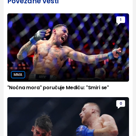
Povezane vesti
1
MMA
"Noćna mora" poručuje Mediću: "Smiri se"
0