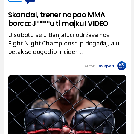
Skandal, trener napao MMA
borca: J****u ti majku! VIDEO
U subotu se u Banjaluci održava novi
Fight Night Championship događaj, a u
petak se dogodio incident.
Autor:
B92.sport