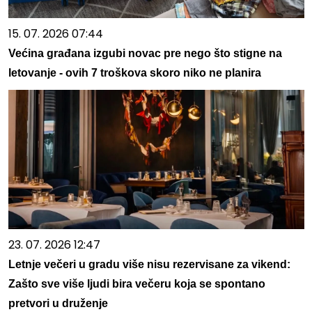
15. 07. 2026 07:44
Većina građana izgubi novac pre nego što stigne na
letovanje - ovih 7 troškova skoro niko ne planira
23. 07. 2026 12:47
Letnje večeri u gradu više nisu rezervisane za vikend:
Zašto sve više ljudi bira večeru koja se spontano
pretvori u druženje