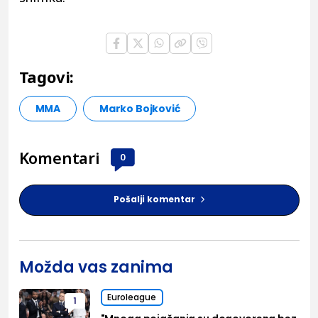
Tagovi:
MMA
Marko Bojković
Komentari
0
Pošalji komentar
Možda vas zanima
Euroleague
1