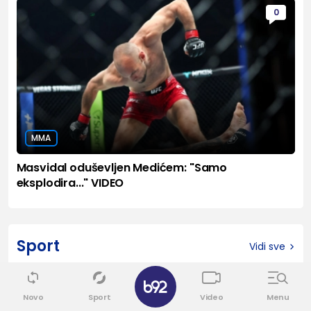
0
MMA
Masvidal oduševljen Medićem: "Samo
eksplodira..." VIDEO
Sport
Vidi sve
✕
0
Novo
Sport
Video
Menu