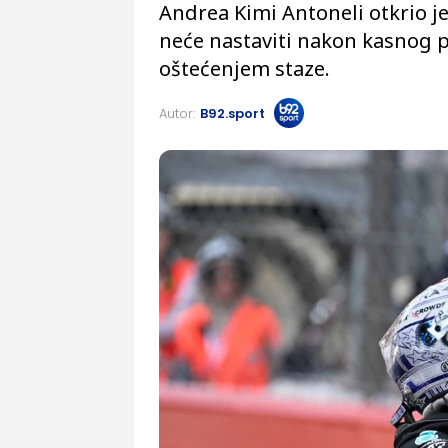
Andrea Kimi Antoneli otkrio j
neće nastaviti nakon kasnog 
oštećenjem staze.
Autor:
B92.sport