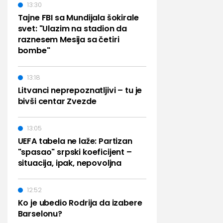
13:30
Tajne FBI sa Mundijala šokirale
svet: "Ulazim na stadion da
raznesem Mesija sa četiri
bombe"
13:18
Litvanci neprepoznatljivi – tu je
bivši centar Zvezde
13:05
UEFA tabela ne laže: Partizan
"spasao" srpski koeficijent –
situacija, ipak, nepovoljna
12:52
Ko je ubedio Rodrija da izabere
Barselonu?