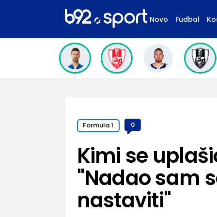
Novo
Fudbal
Ko
Formula 1
0
Kimi se uplaš
"Nadao sam s
nastaviti"