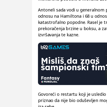
Antoneli sada vodi u generalnom 
odnosu na Hamiltona i 68 u odnosu
katastrofalno popodne. Rasel je t
prekoračenja brzine u boksu, a za
izvršavanja te kazne.
Govoreći o restartu koji je usledi
priznao da nije bio oduševljen m
iza sebe.