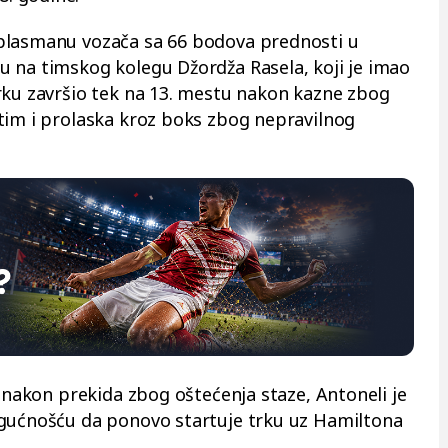
plasmanu vozača sa 66 bodova prednosti u
 na timskog kolegu Džordža Rasela, koji je imao
rku završio tek na 13. mestu nakon kazne zbog
tim i prolaska kroz boks zbog nepravilnog
o nakon prekida zbog oštećenja staze, Antoneli je
ogućnošću da ponovo startuje trku uz Hamiltona