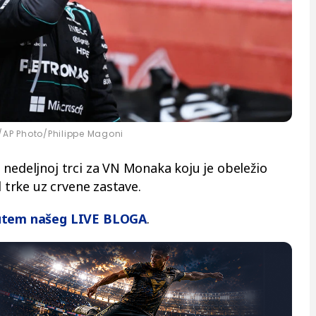
AP Photo/Philippe Magoni
 nedeljnoj trci za VN Monaka koju je obeležio
d trke uz crvene zastave.
utem našeg LIVE BLOGA
.