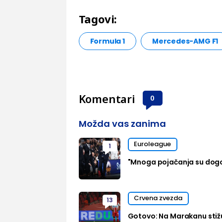
Tagovi:
Formula 1
Mercedes-AMG F1
Komentari
0
Možda vas zanima
Euroleague
1
"Mnoga pojačanja su dog
Crvena zvezda
13
Gotovo: Na Marakanu stižu