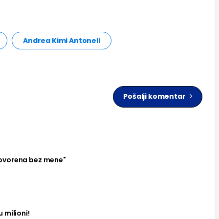
Andrea Kimi Antoneli
Pošalji komentar
ovorena bez mene"
 milioni!