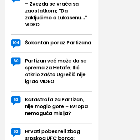
– Zvezda se vraća sa
zaostatkom; "Da
zaključimo o Lukasenu..."
VIDEO
Šokantan poraz Partizana
104
Partizan već može da se
80
sprema za Hetafe; Ilić
otkrio zašto Ugrešić nije
igrao VIDEO
Katastrofa za Partizan,
63
nije moglo gore – Evropa
nemoguća misija?
Hrvati pobesneli zbog
62
srpskog UFC borca: