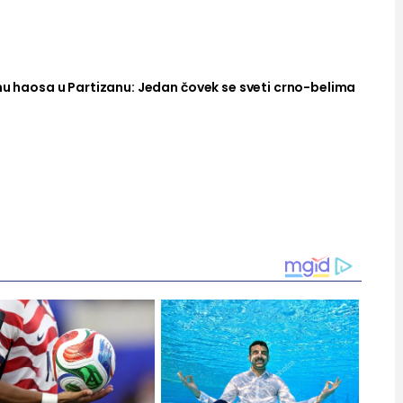
nu haosa u Partizanu: Jedan čovek se sveti crno-belima