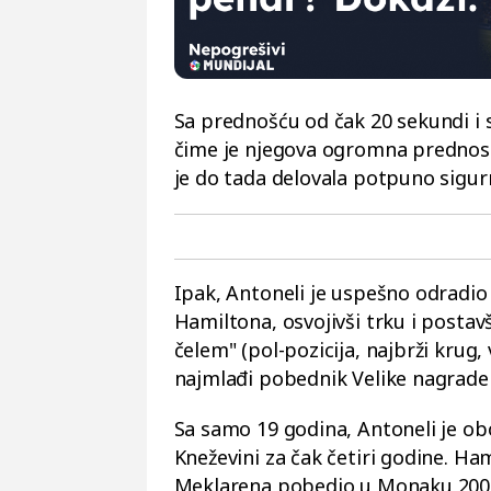
Sa prednošću od čak 20 sekundi i s
čime je njegova ogromna prednost
je do tada delovala potpuno sigur
Ipak, Antoneli je uspešno odradio 
Hamiltona, osvojivši trku i postavši
čelem" (pol-pozicija, najbrži krug
najmlađi pobednik Velike nagrad
Sa samo 19 godina, Antoneli je o
Kneževini za čak četiri godine. Ha
Meklarena pobedio u Monaku 2008