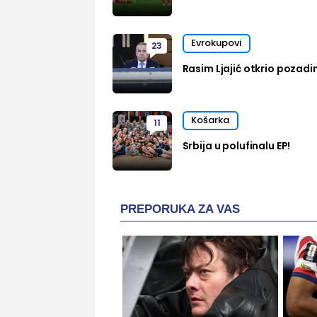
Evrokupovi
23
Rasim Ljajić otkrio pozadi
Košarka
11
Srbija u polufinalu EP!
PREPORUKA ZA VAS