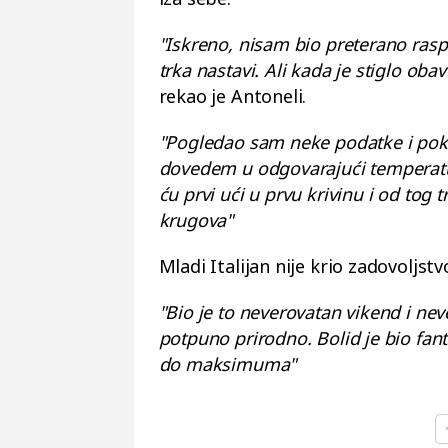
"Iskreno, nisam bio preterano rasp
trka nastavi. Ali kada je stiglo ob
rekao je Antoneli.
"Pogledao sam neke podatke i poku
dovedem u odgovarajući temperat
ću prvi ući u prvu krivinu i od to
krugova"
Mladi Italijan nije krio zadovoljst
"Bio je to neverovatan vikend i ne
potpuno prirodno. Bolid je bio fa
do maksimuma"