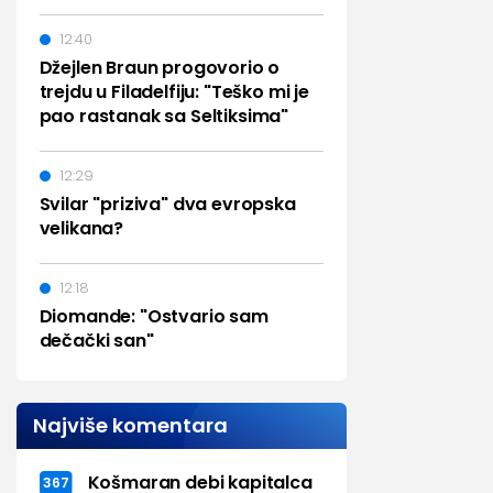
12:40
Džejlen Braun progovorio o
trejdu u Filadelfiju: "Teško mi je
pao rastanak sa Seltiksima"
12:29
Svilar "priziva" dva evropska
velikana?
12:18
Diomande: "Ostvario sam
dečački san"
Najviše komentara
Košmaran debi kapitalca
367