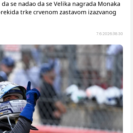
e da se nadao da se Velika nagrada Monaka
prekida trke crvenom zastavom izazvanog
7.6.2026.
18:30