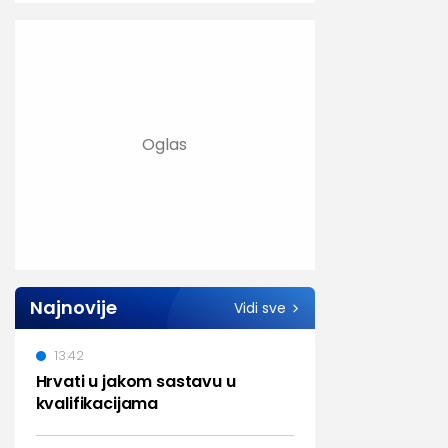
Najnovije
Vidi sve
13:42
Hrvati u jakom sastavu u
kvalifikacijama