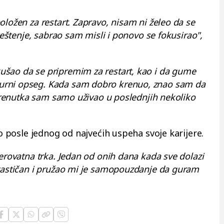
oložen za restart. Zapravo, nisam ni želeo da se
aveštenje, sabrao sam misli i ponovo se fokusirao",
šao da se pripremim za restart, kao i da gume
urni opseg. Kada sam dobro krenuo, znao sam da
g trenutka sam samo uživao u poslednjih nekoliko
vo posle jednog od najvećih uspeha svoje karijere.
verovatna trka. Jedan od onih dana kada sve dolazi
ntastičan i pružao mi je samopouzdanje da guram