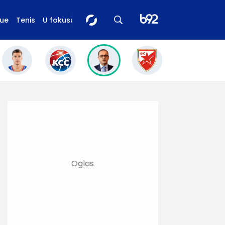
gue
Tenis
U fokusu