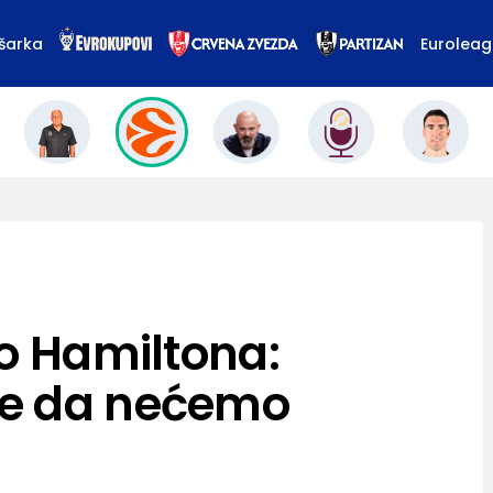
šarka
Eurolea
io Hamiltona:
e da nećemo