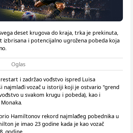
vega deset krugova do kraja, trka je prekinuta,
 izbrisana i potencijalno ugrožena pobeda koja
no.
restart i zadržao vođstvo ispred Luisa
 najmlađi vozač u istoriji koji je ostvario "grend
, vođstvo u svakom krugu i pobeda), kao i
e Monaka.
borio Hamiltonov rekord najmlađeg pobednika u
milton je imao 23 godine kada je kao vozač
. godine.