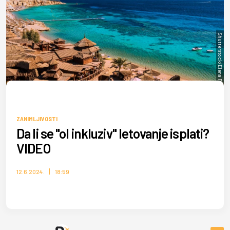
Shutterstock/Elena Pavlovich
ZANIMLJIVOSTI
Da li se "ol inkluziv" letovanje isplati?
VIDEO
12.6.2024.
18:59