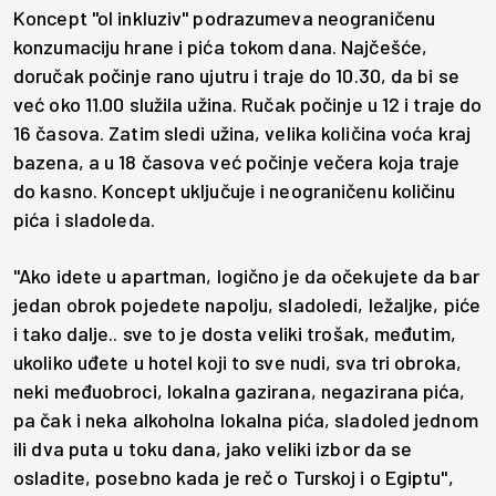
Koncept "ol inkluziv" podrazumeva neograničenu
konzumaciju hrane i pića tokom dana. Najčešće,
doručak počinje rano ujutru i traje do 10.30, da bi se
već oko 11.00 služila užina. Ručak počinje u 12 i traje do
16 časova. Zatim sledi užina, velika količina voća kraj
bazena, a u 18 časova već počinje večera koja traje
do kasno. Koncept uključuje i neograničenu količinu
pića i sladoleda.
"Ako idete u apartman, logično je da očekujete da bar
jedan obrok pojedete napolju, sladoledi, ležaljke, piće
i tako dalje.. sve to je dosta veliki trošak, međutim,
ukoliko uđete u hotel koji to sve nudi, sva tri obroka,
neki međuobroci, lokalna gazirana, negazirana pića,
pa čak i neka alkoholna lokalna pića, sladoled jednom
ili dva puta u toku dana, jako veliki izbor da se
osladite, posebno kada je reč o Turskoj i o Egiptu",