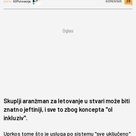
28
Autor:
92Putovanja
KOMENTARI
Skuplji aranžman za letovanje u stvari može biti
znatno jeftiniji, i sve to zbog koncepta "ol
inkluziv".
Uprkos tome što je usluga po sistemu "sve uključeno"