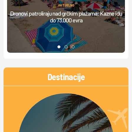
AKTUELNO
Dronovi patroliraju nad grčkim plažama: Kazne idu
do 73.000 evra
do
Destinacije