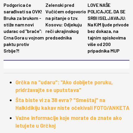
Podgorica će
Zelenski pred
LOVE NAŠE
sarađivati sa OVK!
Vučićem odgovorio
POLICAJCE, DA SE
Bruka za brukom -
na pitanje o tzv.
SRBI ISELJAVAJU:
stiže nam novi
Kosovu: Odjekuju
Na KiM ljude privode
udarac od "braće":
reči ukrajinskog
bez dokaza, na
Crna Gora u vojnom
predsednika
tajnim spiskovima
paktu protiv
više od 200
Srbije?!
pripadnika MUP
Grčka na "udaru": "Ako dobijete poruku,
pridržavajte se uputstava"
Šta biste vi za 38 evra? "Smeštaj" na
Halkidikiju kakav niste očekivali FOTO/ANKETA
Važne informacije koje morate da znate ako
letujete u Grčkoj