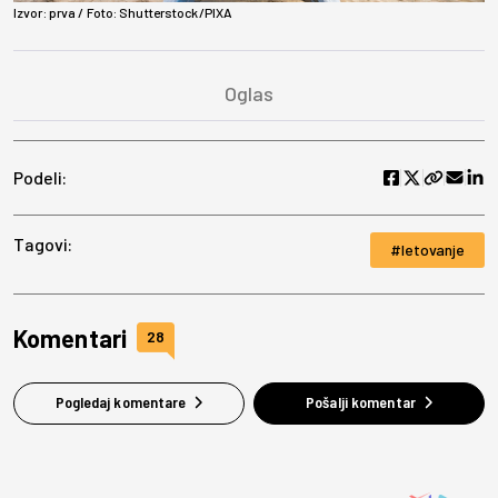
Vide
Izvor:
prva
/ Foto:
Shutterstock/PIXA
Podeli:
Tagovi:
letovanje
Komentari
28
Pogledaj komentare
Pošalji komentar