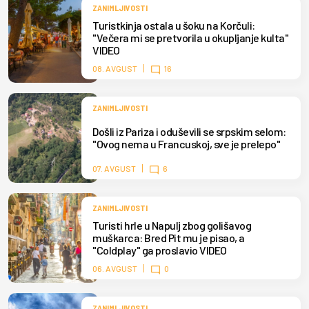
ZANIMLJIVOSTI
Turistkinja ostala u šoku na Korčuli:
"Večera mi se pretvorila u okupljanje kulta"
VIDEO
08. AVGUST
16
ZANIMLJIVOSTI
Došli iz Pariza i oduševili se srpskim selom:
"Ovog nema u Francuskoj, sve je prelepo"
07. AVGUST
6
ZANIMLJIVOSTI
Turisti hrle u Napulj zbog golišavog
muškarca: Bred Pit mu je pisao, a
"Coldplay" ga proslavio VIDEO
06. AVGUST
0
ZANIMLJIVOSTI