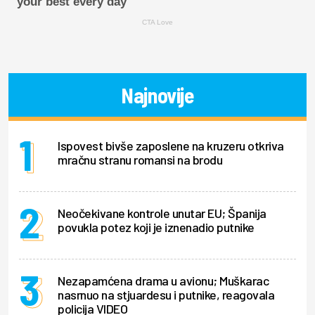
your best every day
CTA Love
Najnovije
Ispovest bivše zaposlene na kruzeru otkriva
mračnu stranu romansi na brodu
Neočekivane kontrole unutar EU; Španija
povukla potez koji je iznenadio putnike
Nezapamćena drama u avionu; Muškarac
nasrnuo na stjuardesu i putnike, reagovala
policija VIDEO