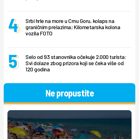
Srbi hrle na more u Crnu Goru, kolaps na
graničnim prelazima; Kilometarska kolona
vozila FOTO
Selo od 93 stanovnika očekuje 2.000 turista:
Svi dolaze zbog prizora koji se čeka više od
120 godina
Ne propustite