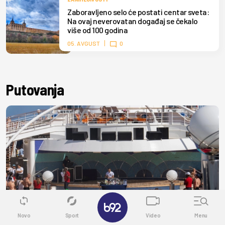
Zaboravljeno selo će postati centar sveta:
Na ovaj neverovatan događaj se čekalo
više od 100 godina
05. AVGUST
0
Putovanja
✕
Novo
Sport
Video
Menu