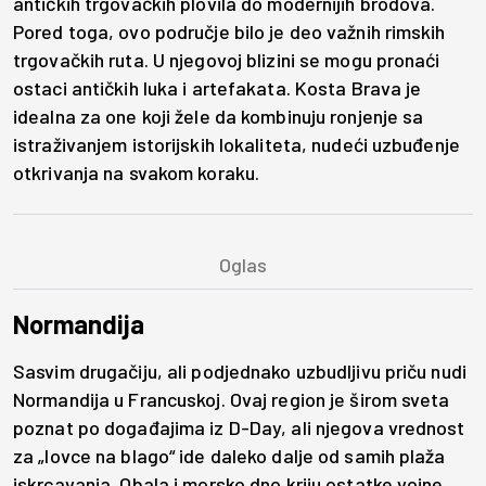
antičkih trgovačkih plovila do modernijih brodova.
Pored toga, ovo područje bilo je deo važnih rimskih
trgovačkih ruta. U njegovoj blizini se mogu pronaći
ostaci antičkih luka i artefakata. Kosta Brava je
idealna za one koji žele da kombinuju ronjenje sa
istraživanjem istorijskih lokaliteta, nudeći uzbuđenje
otkrivanja na svakom koraku.
Normandija
Sasvim drugačiju, ali podjednako uzbudljivu priču nudi
Normandija u Francuskoj. Ovaj region je širom sveta
poznat po događajima iz D-Day, ali njegova vrednost
za „lovce na blago“ ide daleko dalje od samih plaža
iskrcavanja. Obala i morsko dno kriju ostatke vojne