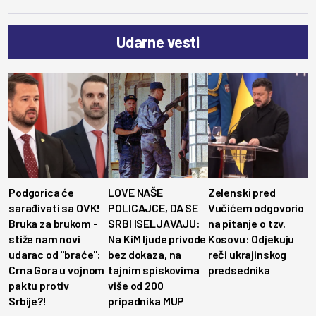
Udarne vesti
Podgorica će
LOVE NAŠE
Zelenski pred
sarađivati sa OVK!
POLICAJCE, DA SE
Vučićem odgovorio
Bruka za brukom -
SRBI ISELJAVAJU:
na pitanje o tzv.
stiže nam novi
Na KiM ljude privode
Kosovu: Odjekuju
udarac od "braće":
bez dokaza, na
reči ukrajinskog
Crna Gora u vojnom
tajnim spiskovima
predsednika
paktu protiv
više od 200
Srbije?!
pripadnika MUP