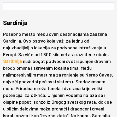
Sardinija
Posebno mesto među ovim destinacijama zauzima
Sardinija. Ovo ostrvo koje važi za jednu od
najuzbudljivijih lokacija za podvodna istraživanja u
Evropi. Sa više od 1.800 kilometara razuđene obale,
Sardinija
nudi bogat podvodni svet ispunjen drevnim
brodolomima i skrivenim lokalitetima. Među
najimpresivnijim mestima za ronjenje su Nereo Caves,
najveći podvodni pećinski sistem u Sredozemnom
moru. Prirodna mreža tunela i dvorana krije veliki
potencijal za otkrića. U njenim vodama nalaze se i
olupine poput Isonzo iz Drugog svetskog rata, dok se
u plićim delovima može pronaći i dragoceni crveni
koral, poznat kao "crveno zlato". Na kopnu, Sardinija