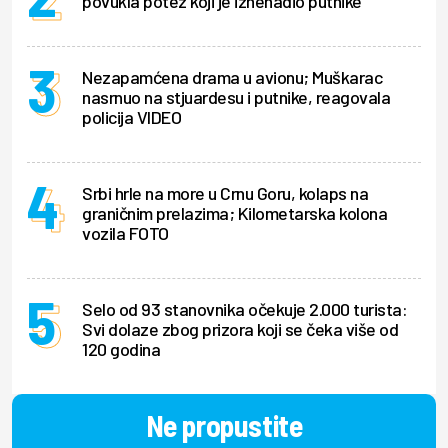
povukla potez koji je iznenadio putnike
Nezapamćena drama u avionu; Muškarac
nasrnuo na stjuardesu i putnike, reagovala
policija VIDEO
Srbi hrle na more u Crnu Goru, kolaps na
graničnim prelazima; Kilometarska kolona
vozila FOTO
Selo od 93 stanovnika očekuje 2.000 turista:
Svi dolaze zbog prizora koji se čeka više od
120 godina
Ne propustite