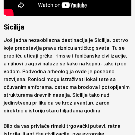
Sicilija
Još jedna nezaobilazna destinacija je Sicilija, ostrvo
koje predstavlja pravu riznicu antičkog sveta. Tu se
prepliću uticaji grčke, rimske i feničanske civilizacije,
a njihovi tragovi nalaze se kako na kopnu, tako i pod
vodom. Podvodna arheologija ovde je posebno
razvijena. Ronioci mogu istraživati lokalitete sa
očuvanim amforama, ostacima brodova i potopljenim
strukturama drevnih naselja. Sicilija tako nudi
jedinstvenu priliku da se kroz avanturu zaroni
direktno u istoriju staru hiljadama godina.
Bilo da vas privlače rimski trgovački putevi, ratna
istorija ili antičke civilizacije, ove evropske