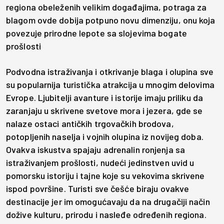
regiona obeleženih velikim događajima, potraga za
blagom ovde dobija potpuno novu dimenziju, onu koja
povezuje prirodne lepote sa slojevima bogate
prošlosti
Podvodna istraživanja i otkrivanje blaga i olupina sve
su popularnija turistička atrakcija u mnogim delovima
Evrope. Ljubitelji avanture i istorije imaju priliku da
zaranjaju u skrivene svetove mora i jezera, gde se
nalaze ostaci antičkih trgovačkih brodova,
potopljenih naselja i vojnih olupina iz novijeg doba.
Ovakva iskustva spajaju adrenalin ronjenja sa
istraživanjem prošlosti, nudeći jedinstven uvid u
pomorsku istoriju i tajne koje su vekovima skrivene
ispod površine. Turisti sve češće biraju ovakve
destinacije jer im omogućavaju da na drugačiji način
dožive kulturu, prirodu i nasleđe određenih regiona.