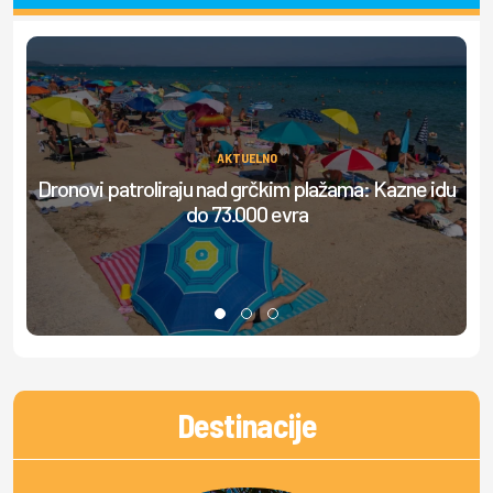
AKTUELNO
Dronovi patroliraju nad grčkim plažama: Kazne idu
do 73.000 evra
do
Destinacije