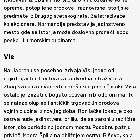
opreme, potopljene brodove i raznovrsne istorijske
predmete iz Drugog svetskog rata. Za istraživače i
kolekcionare, Normandija predstavlja jedinstveno
mesto gde se istorija može doslovno pronaći ispod
peska ili u morskim dubinama.
Vis
Na Jadranu se posebno izdvaja Vis, jedno od
najintrigantnijih ostrva za podvodna istraživanja.
Zbog svoje izolovanosti u prošlosti, područje oko Visa
ostalo je izuzetno bogato očuvanim brodolomima. Tu
se nalaze olupine i antičkih trgovačkih brodova i
vojnih olupina iz novijeg doba. Ronilačke lokacije oko
ostrva nude jedinstvenu priliku da se zaroni u različite
istorijske periode na jednom mestu. Posebnu pažnju
privlači Modra Špilja na obližnjem ostrvu Biševo, koja