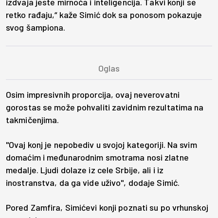
izdvaja jeste mirnoća i inteligencija. Takvi konji se
retko rađaju,“ kaže Simić dok sa ponosom pokazuje
svog šampiona.
Osim impresivnih proporcija, ovaj neverovatni
gorostas se može pohvaliti zavidnim rezultatima na
takmičenjima.
"Ovaj konj je nepobediv u svojoj kategoriji. Na svim
domaćim i međunarodnim smotrama nosi zlatne
medalje. Ljudi dolaze iz cele Srbije, ali i iz
inostranstva, da ga vide uživo", dodaje Simić.
Pored Zamfira, Simićevi konji poznati su po vrhunskoj