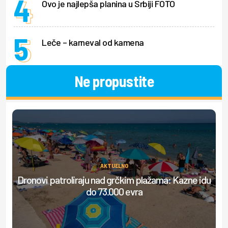
Ovo je najlepša planina u Srbiji FOTO
Leče – karneval od kamena
Ne propustite
AKTUELNO
Dronovi patroliraju nad grčkim plažama: Kazne idu
S
do 73.000 evra