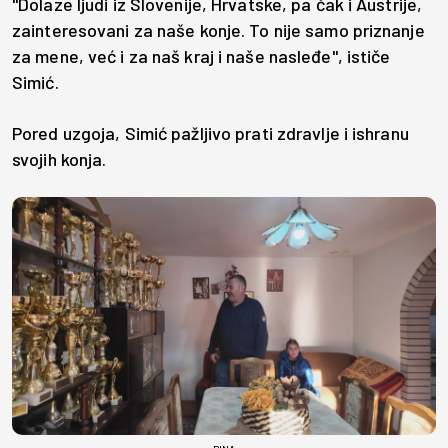
"Dolaze ljudi iz Slovenije, Hrvatske, pa čak i Austrije,
zainteresovani za naše konje. To nije samo priznanje
za mene, već i za naš kraj i naše nasleđe", ističe
Simić.
Pored uzgoja, Simić pažljivo prati zdravlje i ishranu
svojih konja.