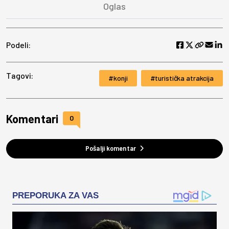
Podeli:
Tagovi:
konji
turistička atrakcija
Komentari
0
Pošalji komentar
PREPORUKA ZA VAS