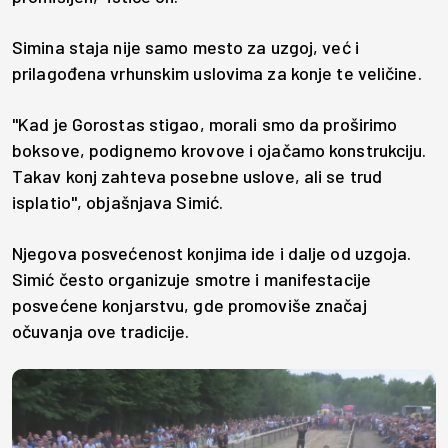
Simina staja nije samo mesto za uzgoj, već i
prilagođena vrhunskim uslovima za konje te veličine.
"Kad je Gorostas stigao, morali smo da proširimo
boksove, podignemo krovove i ojačamo konstrukciju.
Takav konj zahteva posebne uslove, ali se trud
isplatio", objašnjava Simić.
Njegova posvećenost konjima ide i dalje od uzgoja.
Simić često organizuje smotre i manifestacije
posvećene konjarstvu, gde promoviše značaj
očuvanja ove tradicije.