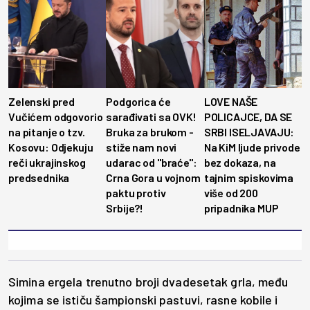
Zelenski pred
Podgorica će
LOVE NAŠE
Vučićem odgovorio
sarađivati sa OVK!
POLICAJCE, DA SE
na pitanje o tzv.
Bruka za brukom -
SRBI ISELJAVAJU:
Kosovu: Odjekuju
stiže nam novi
Na KiM ljude privode
reči ukrajinskog
udarac od "braće":
bez dokaza, na
predsednika
Crna Gora u vojnom
tajnim spiskovima
paktu protiv
više od 200
Srbije?!
pripadnika MUP
Simina ergela trenutno broji dvadesetak grla, među
kojima se ističu šampionski pastuvi, rasne kobile i