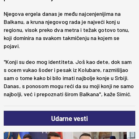
Njegova ergela danas je među najcenjenijima na
Balkanu, a kruna njegovog rada je najveći konj u
regionu, visok preko dva metra i težak gotovo tonu,
koji dominira na svakom takmičenju na kojem se
pojavi.
"Konji su deo mog identiteta. Još kao dete, dok sam
s ocem vukao šoder i pesak iz Kolubare, razmišljao
sam o tome kako bi bilo imati najbolje konje u Srbiji.
Danas, s ponosom mogu reći da su moji konji ne samo
najbolji, već i prepoznati širom Balkana", kaže Simić.
Udarne vesti