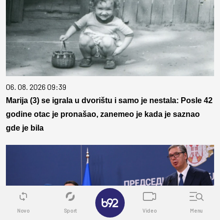
06. 08. 2026 09:39
Marija (3) se igrala u dvorištu i samo je nestala: Posle 42
godine otac je pronašao, zanemeo je kada je saznao
gde je bila
✕
Novo
Sport
Video
Menu