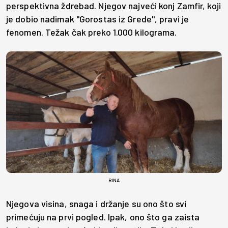
perspektivna ždrebad. Njegov najveći konj Zamfir, koji
je dobio nadimak "Gorostas iz Grede", pravi je
fenomen. Težak čak preko 1.000 kilograma.
RINA
Njegova visina, snaga i držanje su ono što svi
primećuju na prvi pogled. Ipak, ono što ga zaista