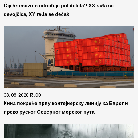
Čiji hromozom određuje pol deteta? XX rađa se
devojčica, XY rađa se dečak
08. 08. 2026 13:00
Кина покреће прву контејнерску линију ка Европи
преко руског Северног морског пута