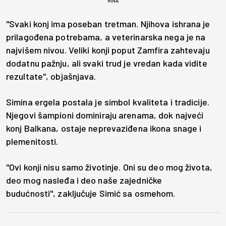
RINA
"Svaki konj ima poseban tretman. Njihova ishrana je
prilagođena potrebama, a veterinarska nega je na
najvišem nivou. Veliki konji poput Zamfira zahtevaju
dodatnu pažnju, ali svaki trud je vredan kada vidite
rezultate", objašnjava.
Simina ergela postala je simbol kvaliteta i tradicije.
Njegovi šampioni dominiraju arenama, dok najveći
konj Balkana, ostaje neprevaziđena ikona snage i
plemenitosti.
"Ovi konji nisu samo životinje. Oni su deo mog života,
deo mog nasleđa i deo naše zajedničke
budućnosti", zaključuje Simić sa osmehom.