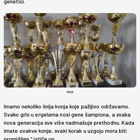
genetici.
RINA
Imamo nekoliko linija konja koje pažljivo održavamo.
Svako grlo u ergelama nosi gene šampiona, a svaka
nova generacija sve više nadmašuje prethodnu. Kada
imate ovakve konje, svaki korak u uzgoju mora biti
promišljen,“ ističe on.