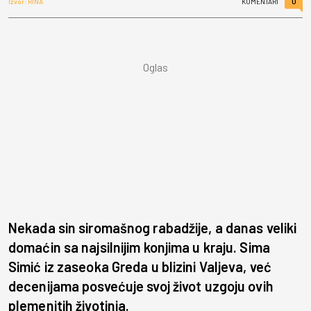
0
Izvor: RINA
KOMENTARI
Nekada sin siromašnog rabadžije, a danas veliki
domaćin sa najsilnijim konjima u kraju. Sima
Simić iz zaseoka Greda u blizini Valjeva, već
decenijama posvećuje svoj život uzgoju ovih
plemenitih životinja.