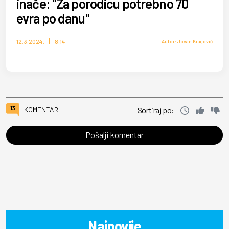
inače: "Za porodicu potrebno 70
evra po danu"
12.3.2024.
8:14
Autor: Jovan Kragović
13
KOMENTARI
Sortiraj po:
Pošalji komentar
Najnovije