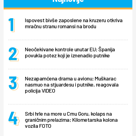
Ispovest bivše zaposlene na kruzeru otkriva
mračnu stranu romansi na brodu
Neočekivane kontrole unutar EU; Španija
povukla potez koji je iznenadio putnike
Nezapamćena drama u avionu; Muškarac
nasrnuo na stjuardesu i putnike, reagovala
policija VIDEO
Srbi hrle na more u Crnu Goru, kolaps na
graničnim prelazima; Kilometarska kolona
vozila FOTO