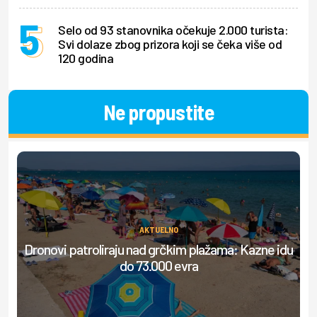
Selo od 93 stanovnika očekuje 2.000 turista:
Svi dolaze zbog prizora koji se čeka više od
120 godina
Ne propustite
AKTUELNO
Dronovi patroliraju nad grčkim plažama: Kazne idu
do 73.000 evra
do