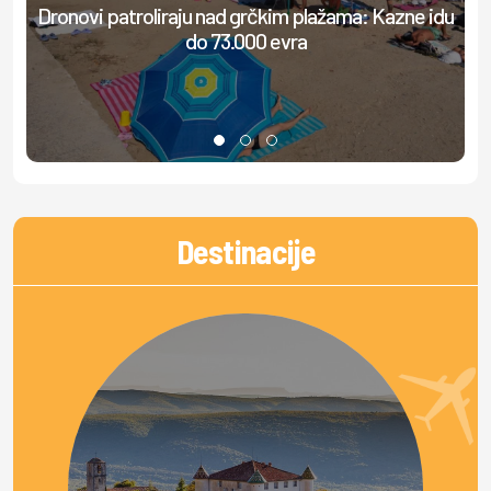
Dronovi patroliraju nad grčkim plažama: Kazne idu
S
do 73.000 evra
Destinacije