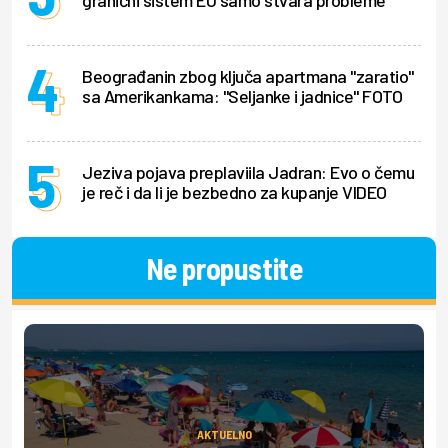
granični sistem EU samo stvara probleme
Beograđanin zbog ključa apartmana "zaratio"
sa Amerikankama: "Seljanke i jadnice" FOTO
Jeziva pojava preplaviila Jadran: Evo o čemu
je reč i da li je bezbedno za kupanje VIDEO
Ne propustite
AKTUELNO