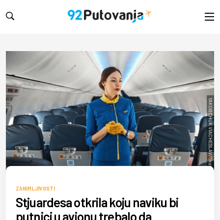
YAKOBCHUK VIACHESLAV/Shutterstock
ZANIMLJIVOSTI
Stjuardesa otkrila koju naviku bi
putnici u avionu trebalo da