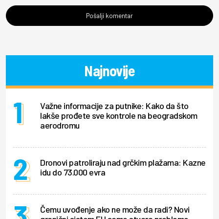
Pošalji komentar
Najnovije
Važne informacije za putnike: Kako da što
lakše prođete sve kontrole na beogradskom
aerodromu
Dronovi patroliraju nad grčkim plažama: Kazne
idu do 73.000 evra
Čemu uvođenje ako ne može da radi? Novi