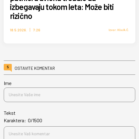
izbegavaju tokom leta: Može biti
rizično
18.5.2026.
7:26
Izvor: Klix/A.Ć.
5
OSTAVITE KOMENTAR
Ime
Tekst
Karaktera:
0
/
1500