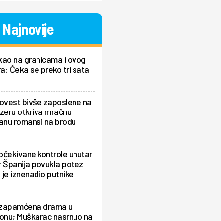
Najnovije
kao na granicama i ovog
ra: Čeka se preko tri sata
povest bivše zaposlene na
zeru otkriva mračnu
ranu romansi na brodu
očekivane kontrole unutar
 Španija povukla potez
i je iznenadio putnike
zapamćena drama u
ionu; Muškarac nasrnuo na