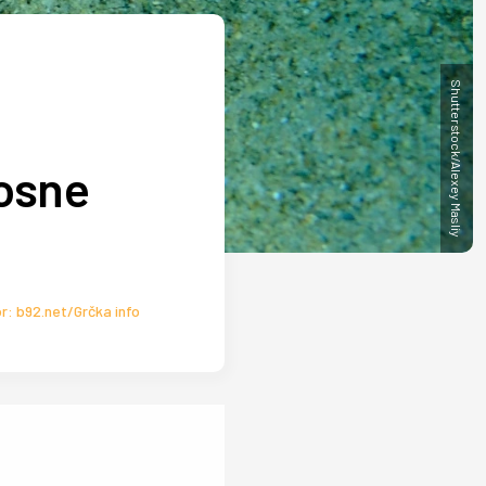
Shutterstock/Alexey Masliy
nosne
or: b92.net/Grčka info