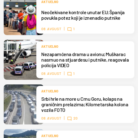
AKTUELNO
Neočekivane kontrole unutar EU; Španija
povukla potez koji je iznenadio putnike
08. AVGUST
1
AKTUELNO
Nezapamćena drama u avionu; Muškarac
nasrnuo na stjuardesu i putnike, reagovala
policija VIDEO
08. AVGUST
1
AKTUELNO
Srbi hrle na more u Crnu Goru, kolaps na
graničnim prelazima; Kilometarska kolona
vozila FOTO
08. AVGUST
20
AKTUELNO