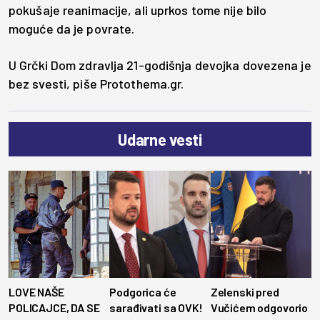
pokušaje reanimacije, ali uprkos tome nije bilo
moguće da je povrate.
U Grčki Dom zdravlja 21-godišnja devojka dovezena je
bez svesti, piše Protothema.gr.
Udarne vesti
LOVE NAŠE
Podgorica će
Zelenski pred
POLICAJCE, DA SE
sarađivati sa OVK!
Vučićem odgovorio