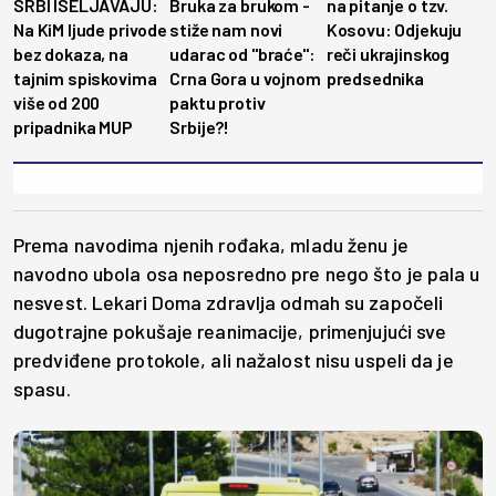
SRBI ISELJAVAJU:
Bruka za brukom -
na pitanje o tzv.
Na KiM ljude privode
stiže nam novi
Kosovu: Odjekuju
bez dokaza, na
udarac od "braće":
reči ukrajinskog
tajnim spiskovima
Crna Gora u vojnom
predsednika
više od 200
paktu protiv
pripadnika MUP
Srbije?!
Prema navodima njenih rođaka, mladu ženu je
navodno ubola osa neposredno pre nego što je pala u
nesvest. Lekari Doma zdravlja odmah su započeli
dugotrajne pokušaje reanimacije, primenjujući sve
predviđene protokole, ali nažalost nisu uspeli da je
spasu.