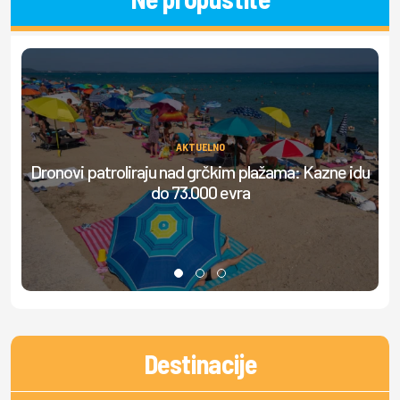
AKTUELNO
Dronovi patroliraju nad grčkim plažama: Kazne idu
S
do 73.000 evra
Destinacije