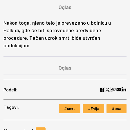
Nakon toga, njeno telo je prevezeno u bolnicu u
Halkidi, gde će biti sprovedene predviđene
procedure. Tačan uzrok smrti biće utvrđen
obdukcijom.
Podeli:
Tagovi:
smrt
Evija
osa