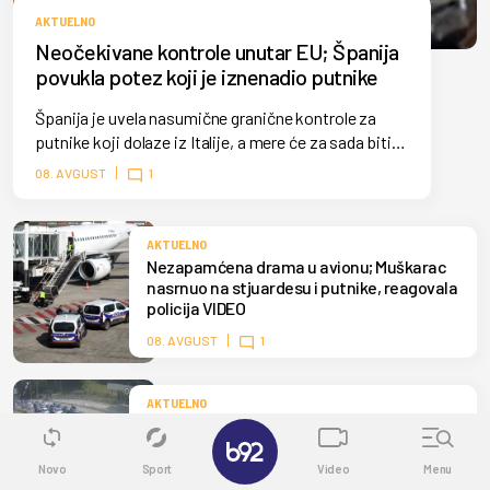
AKTUELNO
Neočekivane kontrole unutar EU; Španija
povukla potez koji je iznenadio putnike
Španija je uvela nasumične granične kontrole za
putnike koji dolaze iz Italije, a mere će za sada biti
na snazi do 7. septembra. Madrid je odluku doneo
08. AVGUST
1
nakon što Italija nije ukinula kontrole za putnike iz
Španije.
AKTUELNO
Nezapamćena drama u avionu; Muškarac
nasrnuo na stjuardesu i putnike, reagovala
policija VIDEO
08. AVGUST
1
AKTUELNO
Srbi hrle na more u Crnu Goru, kolaps na
✕
graničnim prelazima; Kilometarska kolona
vozila FOTO
Novo
Sport
Video
Menu