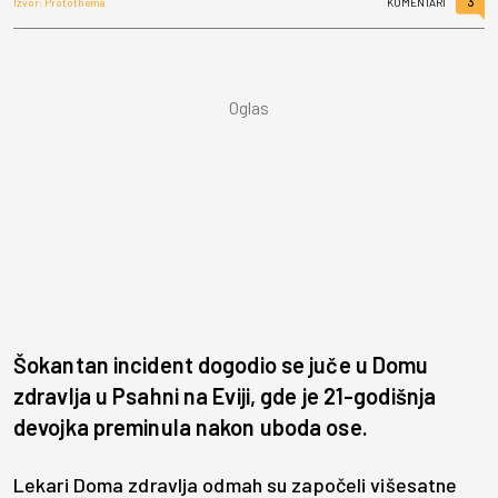
3
Izvor: Protothema
KOMENTARI
Šokantan incident dogodio se juče u Domu
zdravlja u Psahni na Eviji, gde je 21-godišnja
devojka preminula nakon uboda ose.
Lekari Doma zdravlja odmah su započeli višesatne