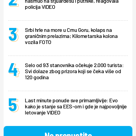
nasrnuo na stjuardesu i putnike, reagovala
policija VIDEO
Srbi hrle na more u Crnu Goru, kolaps na
graničnim prelazima; Kilometarska kolona
vozila FOTO
Selo od 93 stanovnika očekuje 2.000 turista:
Svi dolaze zbog prizora koji se čeka više od
120 godina
Last minute ponude sve primamljivije: Evo
kako je stanje sa EES-om i gde je najpovoljnije
letovanje VIDEO
Ne propustite