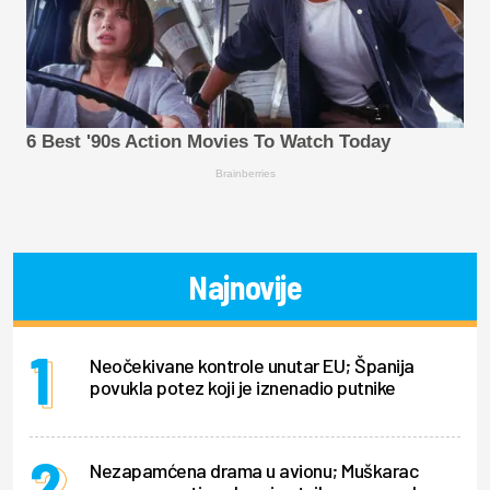
6 Best '90s Action Movies To Watch Today
Brainberries
Najnovije
Neočekivane kontrole unutar EU; Španija
povukla potez koji je iznenadio putnike
Nezapamćena drama u avionu; Muškarac