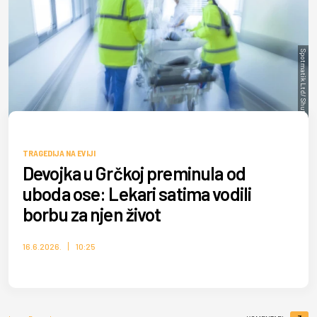
Spotmatik Ltd/ Shutterstock
TRAGEDIJA NA EVIJI
Devojka u Grčkoj preminula od
uboda ose: Lekari satima vodili
borbu za njen život
16.6.2026.
10:25