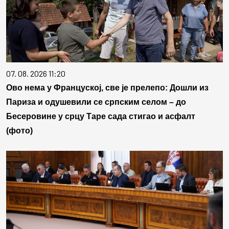
07. 08. 2026 11:20
Ово нема у Француској, све је прелепо: Дошли из
Париза и одушевили се српским селом – до
Бесеровине у срцу Таре сада стигао и асфалт
(фото)