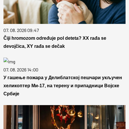
07. 08. 2026 09:47
Čiji hromozom određuje pol deteta? XX rađa se
devojčica, XY rađa se dečak
07. 08. 2026 14:00
У гашење пожара у Делиблатској пешчари укључен
хеликоптер Ми-17, на терену и припадници Војске
Србије