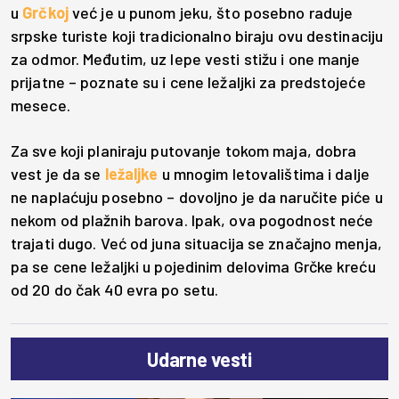
u
Grčkoj
već je u punom jeku, što posebno raduje
srpske turiste koji tradicionalno biraju ovu destinaciju
za odmor. Međutim, uz lepe vesti stižu i one manje
prijatne – poznate su i cene ležaljki za predstojeće
mesece.
Za sve koji planiraju putovanje tokom maja, dobra
vest je da se
ležaljke
u mnogim letovalištima i dalje
ne naplaćuju posebno – dovoljno je da naručite piće u
nekom od plažnih barova. Ipak, ova pogodnost neće
trajati dugo. Već od juna situacija se značajno menja,
pa se cene ležaljki u pojedinim delovima Grčke kreću
od 20 do čak 40 evra po setu.
Udarne vesti