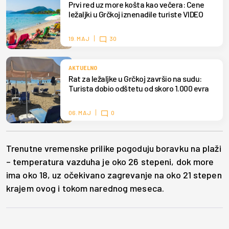
Prvi red uz more košta kao večera: Cene
ležaljki u Grčkoj iznenadile turiste VIDEO
19. MAJ
30
AKTUELNO
Rat za ležaljke u Grčkoj završio na sudu:
Turista dobio odštetu od skoro 1.000 evra
06. MAJ
0
Trenutne vremenske prilike pogoduju boravku na plaži
– temperatura vazduha je oko 26 stepeni, dok more
ima oko 18, uz očekivano zagrevanje na oko 21 stepen
krajem ovog i tokom narednog meseca.