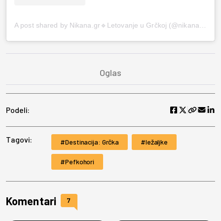
A post shared by Nikana.gr🔹Letovanje u Grčkoj (@nikana.gr)
Podeli:
Tagovi:
Destinacija: Grčka
ležaljke
Pefkohori
Komentari
7