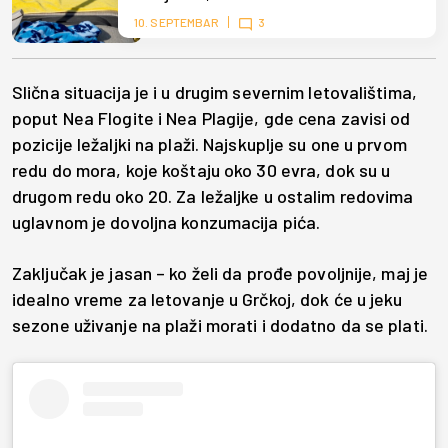
10. SEPTEMBAR
3
Slična situacija je i u drugim severnim letovalištima,
poput Nea Flogite i Nea Plagije, gde cena zavisi od
pozicije ležaljki na plaži. Najskuplje su one u prvom
redu do mora, koje koštaju oko 30 evra, dok su u
drugom redu oko 20. Za ležaljke u ostalim redovima
uglavnom je dovoljna konzumacija pića.
Zaključak je jasan – ko želi da prođe povoljnije, maj je
idealno vreme za letovanje u Grčkoj, dok će u jeku
sezone uživanje na plaži morati i dodatno da se plati.