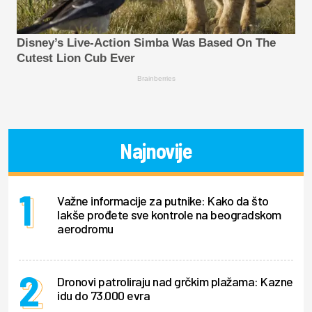
Disney’s Live-Action Simba Was Based On The
Cutest Lion Cub Ever
Brainberries
Najnovije
Važne informacije za putnike: Kako da što
lakše prođete sve kontrole na beogradskom
aerodromu
Dronovi patroliraju nad grčkim plažama: Kazne
idu do 73.000 evra