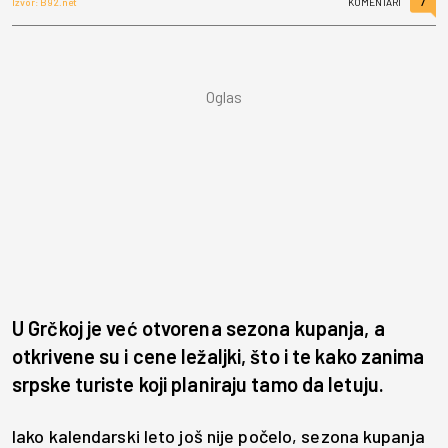
7
Izvor: B92.net
KOMENTARI
U Grčkoj je već otvorena sezona kupanja, a
otkrivene su i cene ležaljki, što i te kako zanima
srpske turiste koji planiraju tamo da letuju.
Iako kalendarski leto još nije počelo, sezona kupanja