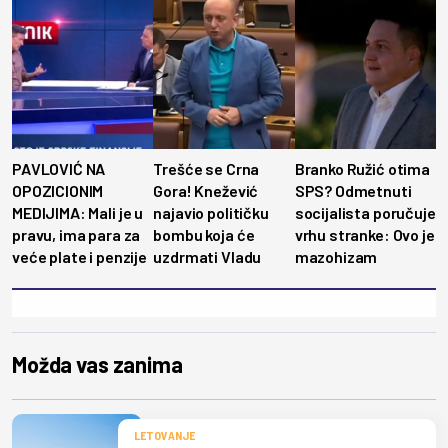
PAVLOVIĆ NA
Trešće se Crna
Branko Ružić otima
OPOZICIONIM
Gora! Knežević
SPS? Odmetnuti
MEDIJIMA: Mali je u
najavio političku
socijalista poručuje
pravu, ima para za
bombu koja će
vrhu stranke: Ovo je
veće plate i penzije
uzdrmati Vladu
mazohizam
Možda vas zanima
LETOVANJE