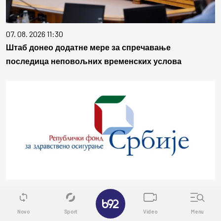
07. 08. 2026 11:30
Штаб донео додатне мере за спречавање
последица неповољних временских услова
07. 08. 2026 13:38
✕
Осигураници са овереном картицом имају право на
Novo
Sport
Video
Menu
лечење, без обзира на рок важења