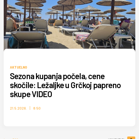
B92.net/TK
AKTUELNO
Sezona kupanja počela, cene
skočile: Ležaljke u Grčkoj papreno
skupe VIDEO
21.5.2026.
8:50