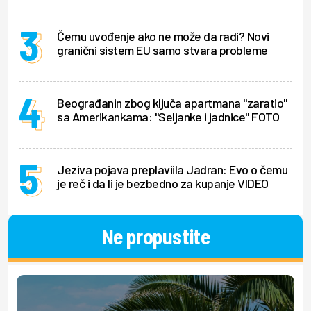
Čemu uvođenje ako ne može da radi? Novi
granični sistem EU samo stvara probleme
Beograđanin zbog ključa apartmana "zaratio"
sa Amerikankama: "Seljanke i jadnice" FOTO
Jeziva pojava preplaviila Jadran: Evo o čemu
je reč i da li je bezbedno za kupanje VIDEO
Ne propustite