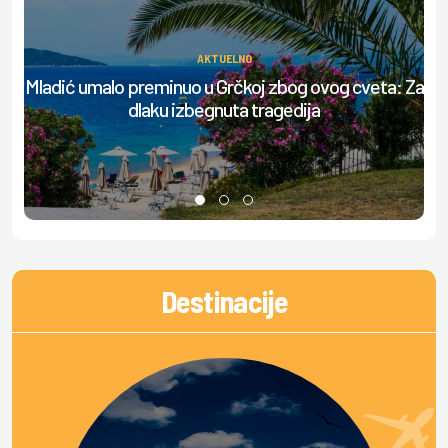
AKTUELNO
Mladić umalo preminuo u Grčkoj zbog ovog cveta: Za
D
dlaku izbegnuta tragedija
Destinacije