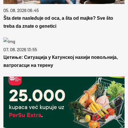
05. 08. 2026 06:45
Šta dete nasleđuje od oca, a šta od majke? Sve što
treba da znate o genetici
07. 08. 2026 13:55
Цетиње: Ситуација у Катунској нахији повољнија,
ватрогасци на терену