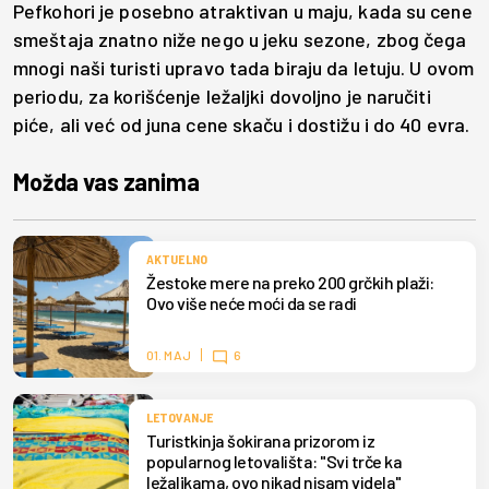
Pefkohori je posebno atraktivan u maju, kada su cene
smeštaja znatno niže nego u jeku sezone, zbog čega
mnogi naši turisti upravo tada biraju da letuju. U ovom
periodu, za korišćenje ležaljki dovoljno je naručiti
piće, ali već od juna cene skaču i dostižu i do 40 evra.
Možda vas zanima
AKTUELNO
Žestoke mere na preko 200 grčkih plaži:
Ovo više neće moći da se radi
01. MAJ
6
LETOVANJE
Turistkinja šokirana prizorom iz
popularnog letovališta: "Svi trče ka
ležaljkama, ovo nikad nisam videla"