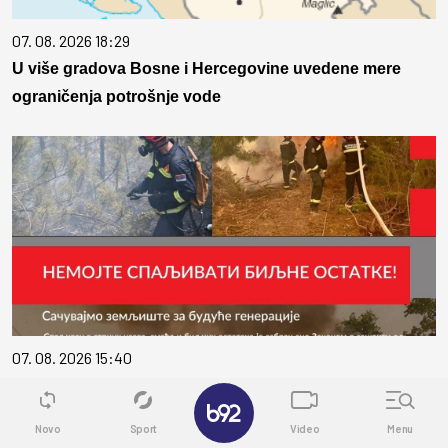
07. 08. 2026 18:29
U više gradova Bosne i Hercegovine uvedene mere
ograničenja potrošnje vode
07. 08. 2026 15:40
Општина Сокобања апелује на грађане: Не палите
✕
стрњику, смеће и биљне остатке
Novo
Sport
Video
Menu