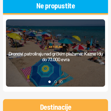
Ne propustite
AKTUELNO
Dronovi patroliraju nad grčkim plažama: Kazne idu
S
do 73.000 evra
Destinacije