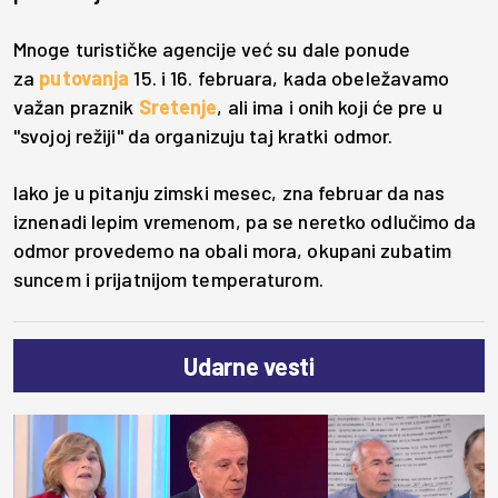
Mnoge turističke agencije već su dale ponude
za
putovanja
15. i 16. februara, kada obeležavamo
važan praznik
Sretenje
, ali ima i onih koji će pre u
"svojoj režiji" da organizuju taj kratki odmor.
Iako je u pitanju zimski mesec, zna februar da nas
iznenadi lepim vremenom, pa se neretko odlučimo da
odmor provedemo na obali mora, okupani zubatim
suncem i prijatnijom temperaturom.
Udarne vesti