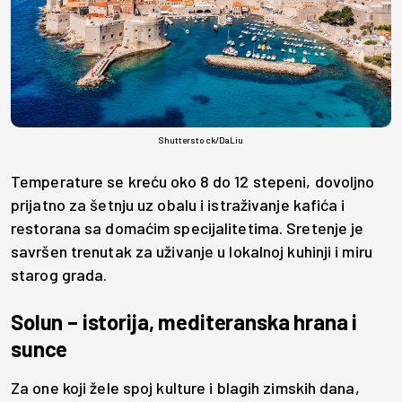
Shutterstock/DaLiu
Temperature se kreću oko 8 do 12 stepeni, dovoljno
prijatno za šetnju uz obalu i istraživanje kafića i
restorana sa domaćim specijalitetima. Sretenje je
savršen trenutak za uživanje u lokalnoj kuhinji i miru
starog grada.
Solun – istorija, mediteranska hrana i
sunce
Za one koji žele spoj kulture i blagih zimskih dana,