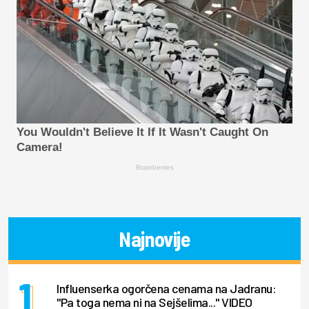
You Wouldn't Believe It If It Wasn't Caught On
Camera!
Brainberries
Najnovije
Influenserka ogorčena cenama na Jadranu:
"Pa toga nema ni na Sejšelima..." VIDEO