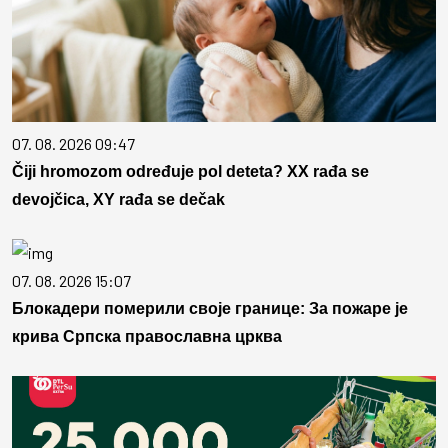
07. 08. 2026 09:47
Čiji hromozom određuje pol deteta? XX rađa se
devojčica, XY rađa se dečak
07. 08. 2026 15:07
Блокадери померили своје границе: За пожаре је
крива Српска православна црква