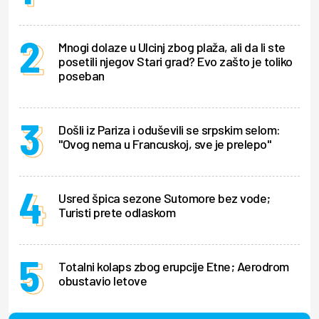
Mnogi dolaze u Ulcinj zbog plaža, ali da li ste
posetili njegov Stari grad? Evo zašto je toliko
poseban
Došli iz Pariza i oduševili se srpskim selom:
"Ovog nema u Francuskoj, sve je prelepo"
Usred špica sezone Sutomore bez vode;
Turisti prete odlaskom
Totalni kolaps zbog erupcije Etne; Aerodrom
obustavio letove