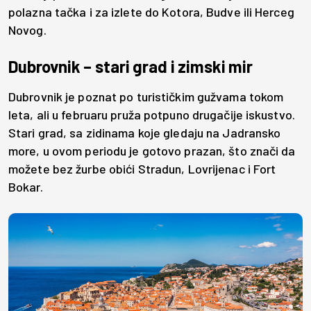
polazna tačka i za izlete do Kotora, Budve ili Herceg
Novog.
Dubrovnik – stari grad i zimski mir
Dubrovnik je poznat po turističkim gužvama tokom
leta, ali u februaru pruža potpuno drugačije iskustvo.
Stari grad, sa zidinama koje gledaju na Jadransko
more, u ovom periodu je gotovo prazan, što znači da
možete bez žurbe obići Stradun, Lovrijenac i Fort
Bokar.