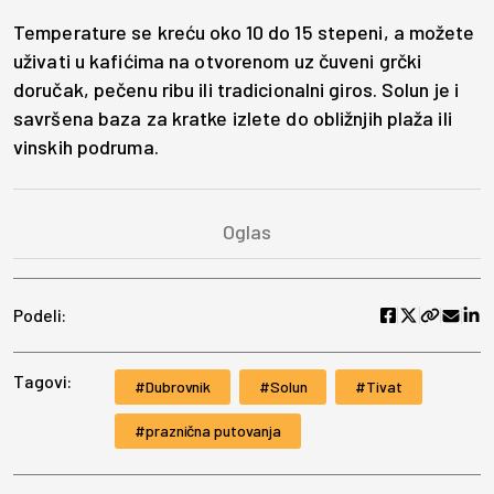
Temperature se kreću oko 10 do 15 stepeni, a možete
uživati u kafićima na otvorenom uz čuveni grčki
doručak, pečenu ribu ili tradicionalni giros. Solun je i
savršena baza za kratke izlete do obližnjih plaža ili
vinskih podruma.
Podeli:
Tagovi:
Dubrovnik
Solun
Tivat
praznična putovanja