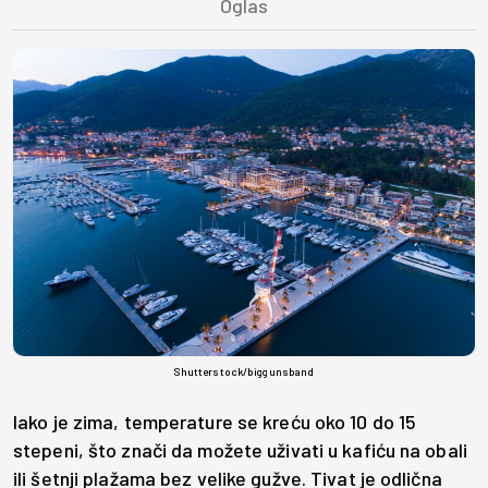
Shutterstock/biggunsband
Iako je zima, temperature se kreću oko 10 do 15
stepeni, što znači da možete uživati u kafiću na obali
ili šetnji plažama bez velike gužve. Tivat je odlična