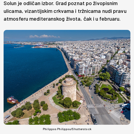
Solun je odličan izbor. Grad poznat po živopisnim
ulicama, vizantijskim crkvama i tržnicama nudi pravu
atmosferu mediteranskog života, čak i u februaru.
Philippos Philippou/Shutterstock