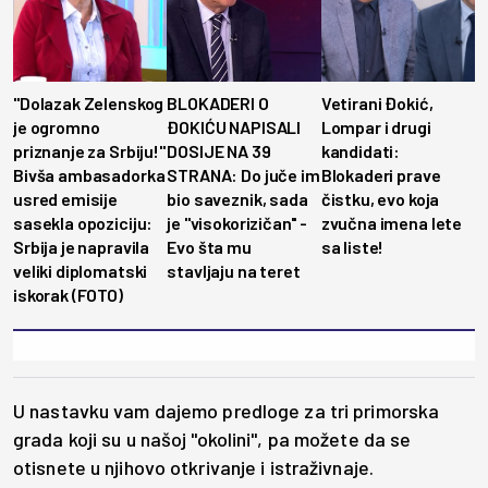
"Dolazak Zelenskog
BLOKADERI O
Vetirani Đokić,
je ogromno
ĐOKIĆU NAPISALI
Lompar i drugi
priznanje za Srbiju!"
DOSIJE NA 39
kandidati:
Bivša ambasadorka
STRANA: Do juče im
Blokaderi prave
usred emisije
bio saveznik, sada
čistku, evo koja
sasekla opoziciju:
je ''visokorizičan'' -
zvučna imena lete
Srbija je napravila
Evo šta mu
sa liste!
veliki diplomatski
stavljaju na teret
iskorak (FOTO)
U nastavku vam dajemo predloge za tri primorska
grada koji su u našoj "okolini", pa možete da se
otisnete u njihovo otkrivanje i istraživnaje.