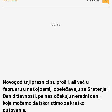
5
Izvor: Ona.rs
KOMENTARI
Novogodišnji praznici su prošli, ali već u
februaru u našoj zemlji obeležavaju se Sretenje i
Dan državnosti, pa nas očekuju neradni dani,
koje možemo da iskoristimo za kratko
putovanje.