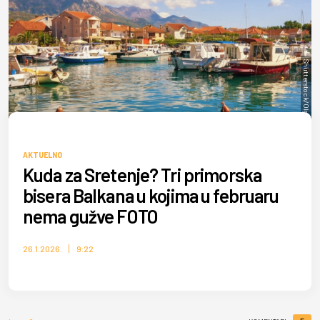
Shutterstock/Olga Ilinich
AKTUELNO
Kuda za Sretenje? Tri primorska
bisera Balkana u kojima u februaru
nema gužve FOTO
26.1.2026.
9:22