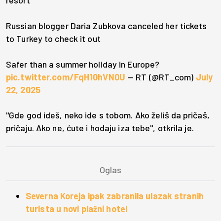
resort
Russian blogger Daria Zubkova canceled her tickets
to Turkey to check it out
Safer than a summer holiday in Europe?
pic.twitter.com/FqH10hVN0U
— RT (@RT_com)
July
22, 2025
"Gde god ideš, neko ide s tobom. Ako želiš da pričaš,
pričaju. Ako ne, ćute i hodaju iza tebe", otkrila je.
Severna Koreja ipak zabranila ulazak stranih
turista u novi plažni hotel