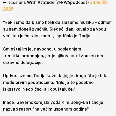
— Russians With Attitude (@RWApodcast)
June 28,
2025
"Rekli smo da bismo hteli da slušamo muziku - odmah
su nam doneli zvučnik. Sledeći dan, kuvalo za vodu
već nas je čekalo u sobi", ispričala je Darija.
Smještaj im je, navodno, u poslednjem
trenutku promenjen, jer je njihov hotel zauzeo deo
državne delegacije.
Uprkos svemu, Darija kaže da joj je drago što je bila
među prvim posetiocima. "Bilo je to posebno
iskustvo. Neobično, ali opuštajuće."
Inače, Severnokorejski vođa Kim Jong-Un lično je
nazvao resort "najvećim uspehom godine".