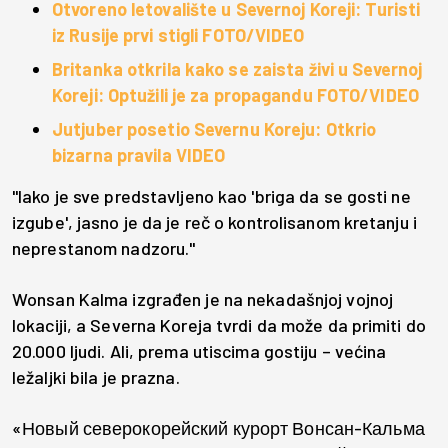
Otvoreno letovalište u Severnoj Koreji: Turisti
iz Rusije prvi stigli FOTO/VIDEO
Britanka otkrila kako se zaista živi u Severnoj
Koreji: Optužili je za propagandu FOTO/VIDEO
Jutjuber posetio Severnu Koreju: Otkrio
bizarna pravila VIDEO
"Iako je sve predstavljeno kao 'briga da se gosti ne
izgube', jasno je da je reč o kontrolisanom kretanju i
neprestanom nadzoru."
Wonsan Kalma izgrađen je na nekadašnjoj vojnoj
lokaciji, a Severna Koreja tvrdi da može da primiti do
20.000 ljudi. Ali, prema utiscima gostiju – većina
ležaljki bila je prazna.
«Новый северокорейский курорт Вонсан-Кальма