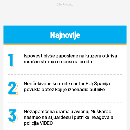
CTA Favorite
Najnovije
Ispovest bivše zaposlene na kruzeru otkriva
mračnu stranu romansi na brodu
Neočekivane kontrole unutar EU; Španija
povukla potez koji je iznenadio putnike
Nezapamćena drama u avionu; Muškarac
nasrnuo na stjuardesu i putnike, reagovala
policija VIDEO