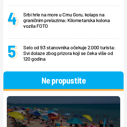
Srbi hrle na more u Crnu Goru, kolaps na
graničnim prelazima; Kilometarska kolona
vozila FOTO
Selo od 93 stanovnika očekuje 2.000 turista:
Svi dolaze zbog prizora koji se čeka više od
120 godina
Ne propustite