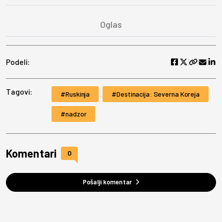
Podeli:
Tagovi:
Ruskinja
Destinacija: Severna Koreja
nadzor
Komentari
0
Pošalji komentar