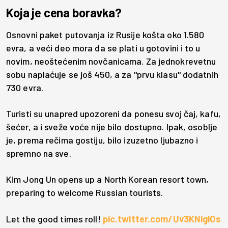
Koja je cena boravka?
Osnovni paket putovanja iz Rusije košta oko 1.580
evra, a veći deo mora da se plati u gotovini i to u
novim, neoštećenim novčanicama. Za jednokrevetnu
sobu naplaćuje se još 450, a za "prvu klasu" dodatnih
730 evra.
Turisti su unapred upozoreni da ponesu svoj čaj, kafu,
šećer, a i sveže voće nije bilo dostupno. Ipak, osoblje
je, prema rečima gostiju, bilo izuzetno ljubazno i
spremno na sve.
Kim Jong Un opens up a North Korean resort town,
preparing to welcome Russian tourists.
Let the good times roll!
pic.twitter.com/Uv3KNiglOs