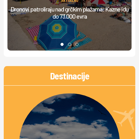
AKTUELNO
Dronovi patroliraju nad grčkim plažama: Kazne idu
do 73.000 evra
do
Destinacije