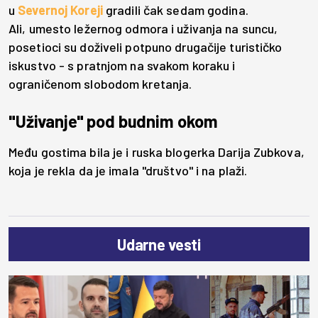
u
Severnoj Koreji
gradili čak sedam godina.
Ali, umesto ležernog odmora i uživanja na suncu,
posetioci su doživeli potpuno drugačije turističko
iskustvo - s pratnjom na svakom koraku i
ograničenom slobodom kretanja.
"Uživanje" pod budnim okom
Među gostima bila je i ruska blogerka Darija Zubkova,
koja je rekla da je imala "društvo" i na plaži.
Udarne vesti