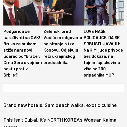
Podgorica će
Zelenski pred
LOVE NAŠE
sarađivati sa OVK!
Vučićem odgovorio
POLICAJCE, DA SE
Bruka za brukom -
na pitanje o tzv.
SRBI ISELJAVAJU:
stiže nam novi
Kosovu: Odjekuju
Na KiM ljude privode
udarac od "braće":
reči ukrajinskog
bez dokaza, na
Crna Gora u vojnom
predsednika
tajnim spiskovima
paktu protiv
više od 200
Srbije?!
pripadnika MUP
Brand new hotels, 2am beach walks, exotic cuisine
This isn’t Dubai, it’s NORTH KOREA’s Wonsan Kalma