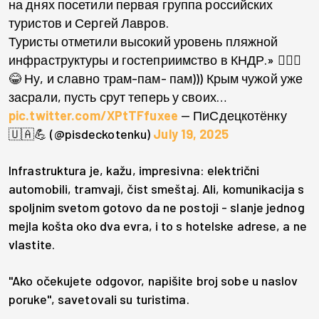
на днях посетили первая группа российских
туристов и Сергей Лавров.
Туристы отметили высокий уровень пляжной
инфраструктуры и гостеприимство в КНДР.» 🤦🏻‍♀️
😂 Ну, и славно трам-пам- пам))) Крым чужой уже
засрали, пусть срут теперь у своих…
pic.twitter.com/XPtTFfuxee
— ПиСдецкотёнку
🇺🇦💪 (@pisdeckotenku)
July 19, 2025
Infrastruktura je, kažu, impresivna: električni
automobili, tramvaji, čist smeštaj. Ali, komunikacija s
spoljnim svetom gotovo da ne postoji - slanje jednog
mejla košta oko dva evra, i to s hotelske adrese, a ne
vlastite.
"Ako očekujete odgovor, napišite broj sobe u naslov
poruke", savetovali su turistima.