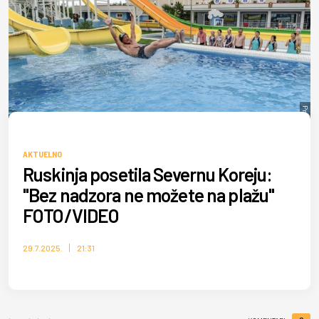
Profimedia
AKTUELNO
Ruskinja posetila Severnu Koreju:
"Bez nadzora ne možete na plažu"
FOTO/VIDEO
29.7.2025.
21:31