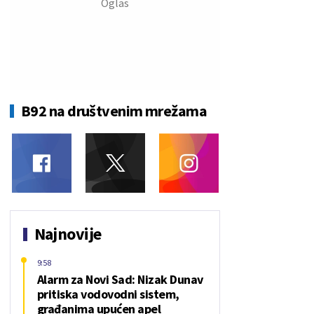
B92 na društvenim mrežama
Najnovije
9:58
Alarm za Novi Sad: Nizak Dunav
pritiska vodovodni sistem,
građanima upućen apel