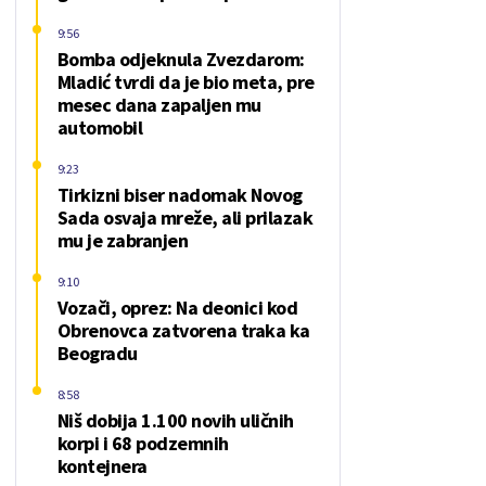
9:56
Bomba odjeknula Zvezdarom:
Mladić tvrdi da je bio meta, pre
mesec dana zapaljen mu
automobil
9:23
Tirkizni biser nadomak Novog
Sada osvaja mreže, ali prilazak
mu je zabranjen
9:10
Vozači, oprez: Na deonici kod
Obrenovca zatvorena traka ka
Beogradu
8:58
Niš dobija 1.100 novih uličnih
korpi i 68 podzemnih
kontejnera