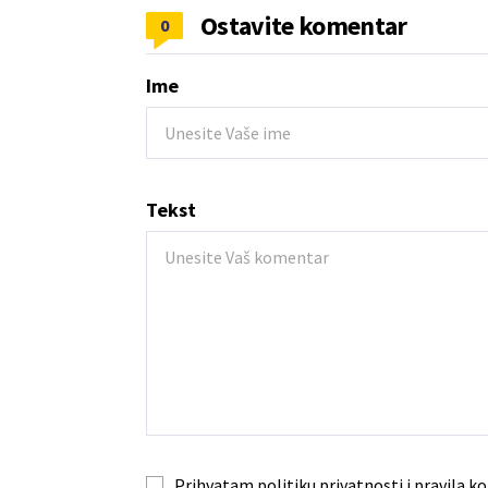
Ostavite komentar
0
Ime
Tekst
Prihvatam
politiku privatnosti
i
pravila ko