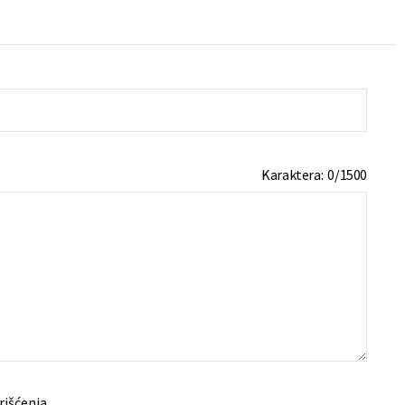
Karaktera:
0
/
1500
rišćenja