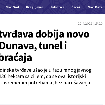
Novi Sad
Kragujevac
Subotica
Čačak
Novi Pazar
20.4.2026.
15:20
tvrđava dobija novo
 Dunava, tunel i
braćaja
adinske tvrđave ušao je u fazu ranog javnog
0 hektara sa ciljem, da se ovaj istorijski
di savremenim potrebama, bez narušavanja