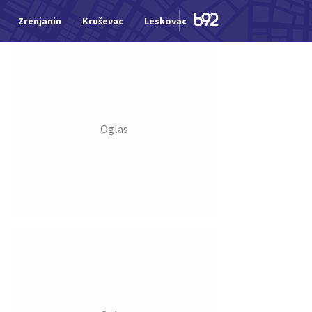
Zrenjanin
Kruševac
Leskovac
Jagodina
Šid