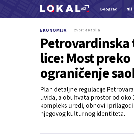
Beograd
Niš
Nova vest
Izvor:
eKapija
EKONOMIJA
Petrovardinska 
lice: Most preko
ograničenje sao
Plan detaljne regulacije Petrovar
uvida, a obuhvata prostor od oko 13
kompleks uredi, obnovi i prilago
njegovog kulturnog identiteta.