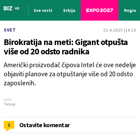
Sve vesti
Srbija
Region
Nova vest
SVET
23.4.2025.
14:10
Birokratija na meti: Gigant otpušta
više od 20 odsto radnika
Američki proizvođač čipova Intel će ove nedelje
objaviti planove za otpuštanje više od 20 odsto
zaposlenih.
Izvor:
Tanjug
Ostavite komentar
1