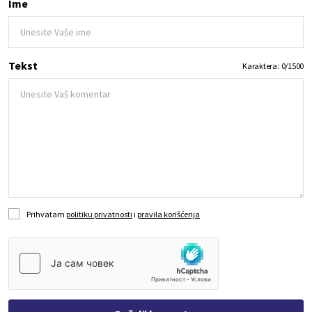
Ime
Tekst
Karaktera:
0
/
1500
Prihvatam
politiku privatnosti
i
pravila korišćenja