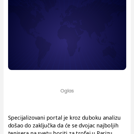
Specijalizovani portal je kroz duboku analizu
došao do zaključka da će se dvojac najboljih
tenisera na svetu boriti za trofej u Parizu.