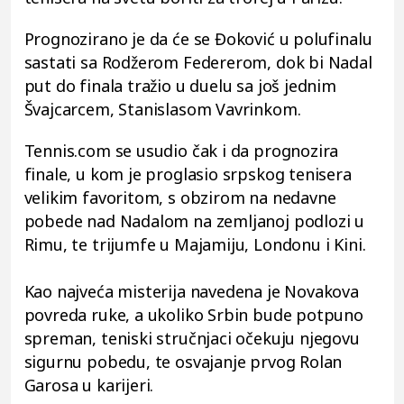
Prognozirano je da će se Đoković u polufinalu
sastati sa Rodžerom Federerom, dok bi Nadal
put do finala tražio u duelu sa još jednim
Švajcarcem, Stanislasom Vavrinkom.
Tennis.com se usudio čak i da prognozira
finale, u kom je proglasio srpskog tenisera
velikim favoritom, s obzirom na nedavne
pobede nad Nadalom na zemljanoj podlozi u
Rimu, te trijumfe u Majamiju, Londonu i Kini.
Kao najveća misterija navedena je Novakova
povreda ruke, a ukoliko Srbin bude potpuno
spreman, teniski stručnjaci očekuju njegovu
sigurnu pobedu, te osvajanje prvog Rolan
Garosa u karijeri.