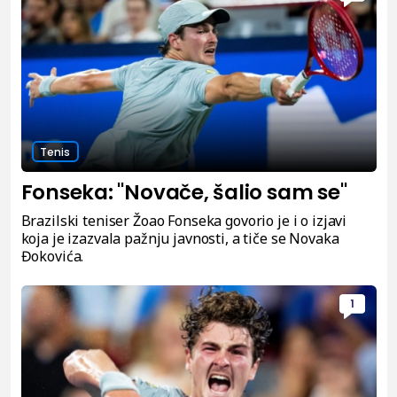
Tenis
Fonseka: "Novače, šalio sam se"
Brazilski teniser Žoao Fonseka govorio je i o izjavi
koja je izazvala pažnju javnosti, a tiče se Novaka
Đokovića.
1