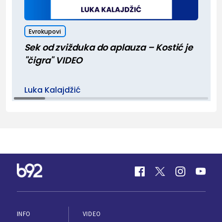
Evrokupovi
Sek od zvižduka do aplauza – Kostić je
"čigra" VIDEO
Luka Kalajdžić
INFO
VIDEO