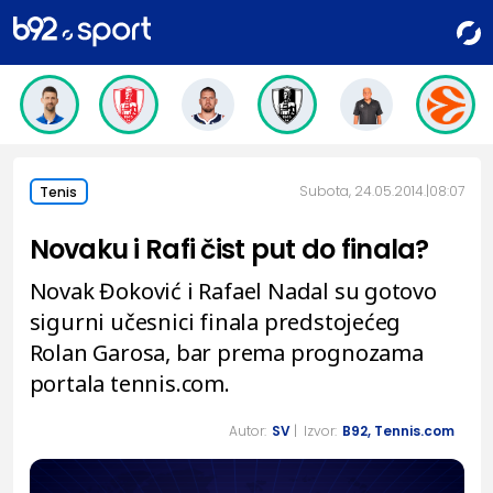
Subota, 24.05.2014.
08:07
Tenis
Novaku i Rafi čist put do finala?
Novak Đoković i Rafael Nadal su gotovo
sigurni učesnici finala predstojećeg
Rolan Garosa, bar prema prognozama
portala tennis.com.
Autor:
SV
| Izvor:
B92, Tennis.com