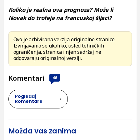
Koliko je realna ova prognoza? Može li
Novak do trofeja na francuskoj šljaci?
Ovo je arhivirana verzija originalne stranice.
Izvinjavamo se ukoliko, usled tehničkih
ograničenja, stranica i njen sadržaj ne
odgovaraju originalnoj verziji.
Komentari
46
Pogledaj
komentare
Možda vas zanima