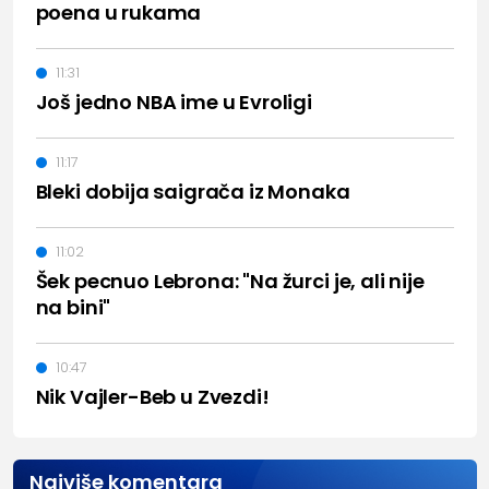
poena u rukama
11:31
Još jedno NBA ime u Evroligi
11:17
Bleki dobija saigrača iz Monaka
11:02
Šek pecnuo Lebrona: "Na žurci je, ali nije
na bini"
10:47
Nik Vajler-Beb u Zvezdi!
Najviše komentara