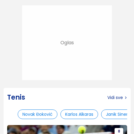
Tenis
Vidi sve
Novak Đoković
Karlos Alkaras
Janik Siner
8