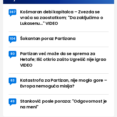
Košmaran debi kapitalca – Zvezda se
367
vraća sa zaostatkom; "Da zaključimo o
Lukasenu..." VIDEO
Šokantan poraz Partizana
104
Partizan već može da se sprema za
80
Hetafe; Ilić otkrio zašto Ugrešić nije igrao
VIDEO
Katastrofa za Partizan, nije moglo gore –
63
Evropa nemoguća misija?
Stanković posle poraza: "Odgovornost je
49
na meni"