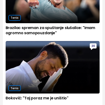
Tenis
Brazilac spreman za spuštanje slušalice: "Imam
ogromno samopouzdanje"
20
Tenis
Đoković: "Taj poraz me je uništio"