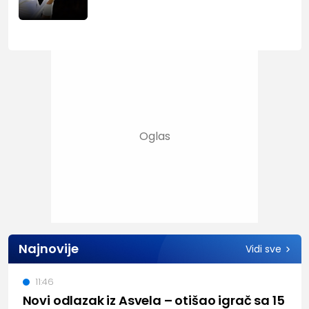
Najnovije
Vidi sve
11:46
Novi odlazak iz Asvela – otišao igrač sa 15