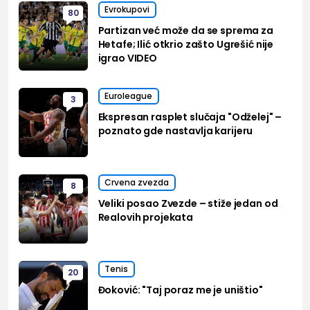
Evrokupovi
80
Partizan već može da se sprema za
Hetafe; Ilić otkrio zašto Ugrešić nije
igrao VIDEO
Euroleague
3
Ekspresan rasplet slučaja "Odželej" –
poznato gde nastavlja karijeru
Crvena zvezda
8
Veliki posao Zvezde – stiže jedan od
Realovih projekata
Tenis
20
Đoković: "Taj poraz me je uništio"