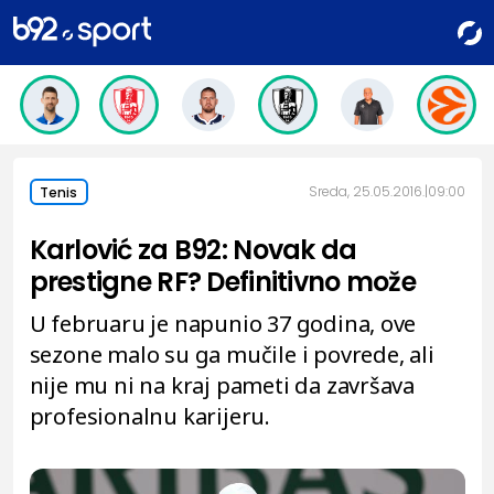
Sreda, 25.05.2016.
09:00
Tenis
Karlović za B92: Novak da
prestigne RF? Definitivno može
U februaru je napunio 37 godina, ove
sezone malo su ga mučile i povrede, ali
nije mu ni na kraj pameti da završava
profesionalnu karijeru.