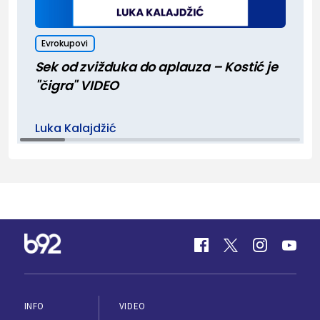
Evrokupovi
Sek od zvižduka do aplauza – Kostić je
"čigra" VIDEO
Luka Kalajdžić
INFO
VIDEO