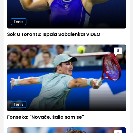
Tenis
Šok u Torontu: Ispala Sabalenka! VIDEO
8
Tenis
Fonseka: "Novače, šalio sam se"