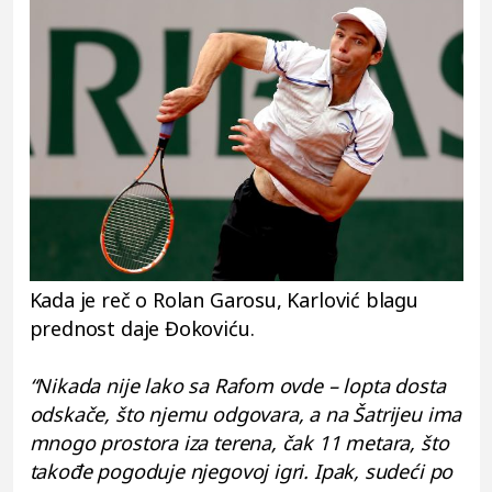
Kada je reč o Rolan Garosu, Karlović blagu
prednost daje Đokoviću.
“Nikada nije lako sa Rafom ovde – lopta dosta
odskače, što njemu odgovara, a na Šatrijeu ima
mnogo prostora iza terena, čak 11 metara, što
takođe pogoduje njegovoj igri. Ipak, sudeći po