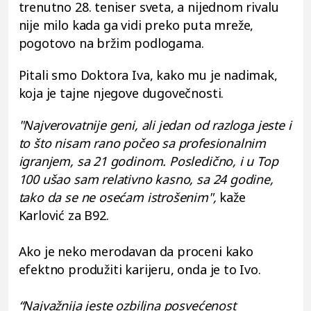
trenutno 28. teniser sveta, a nijednom rivalu
nije milo kada ga vidi preko puta mreže,
pogotovo na bržim podlogama.
Pitali smo Doktora Iva, kako mu je nadimak,
koja je tajne njegove dugovečnosti.
"Najverovatnije geni, ali jedan od razloga jeste i
to što nisam rano počeo sa profesionalnim
igranjem, sa 21 godinom. Posledično, i u Top
100 ušao sam relativno kasno, sa 24 godine,
tako da se ne osećam istrošenim",
kaže
Karlović za B92.
Ako je neko merodavan da proceni kako
efektno produžiti karijeru, onda je to Ivo.
“Najvažnija jeste ozbiljna posvećenost