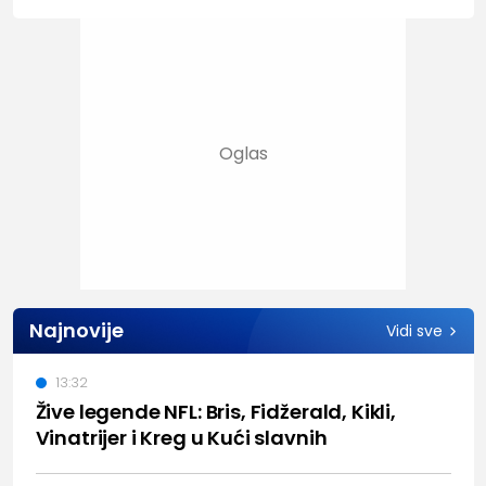
Najnovije
Vidi sve
13:32
Žive legende NFL: Bris, Fidžerald, Kikli,
Vinatrijer i Kreg u Kući slavnih