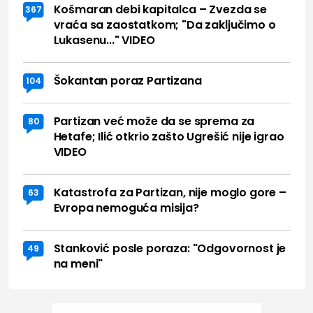
Košmaran debi kapitalca – Zvezda se
367
vraća sa zaostatkom; "Da zaključimo o
Lukasenu..." VIDEO
Šokantan poraz Partizana
104
Partizan već može da se sprema za
80
Hetafe; Ilić otkrio zašto Ugrešić nije igrao
VIDEO
Katastrofa za Partizan, nije moglo gore –
63
Evropa nemoguća misija?
Stanković posle poraza: "Odgovornost je
49
na meni"