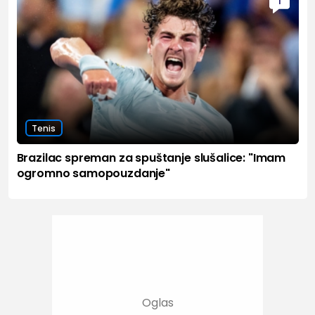
1
Tenis
Brazilac spreman za spuštanje slušalice: "Imam
ogromno samopouzdanje"