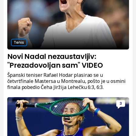
Tenis
Novi Nadal nezaustavljiv:
"Prezadovoljan sam" VIDEO
Španski teniser Rafael Hodar plasirao se u
četvrtfinale Mastersa u Montrealu, pošto je u osmini
finala pobedio Čeha Jiržija Lehečku 6:3, 6:3.
3