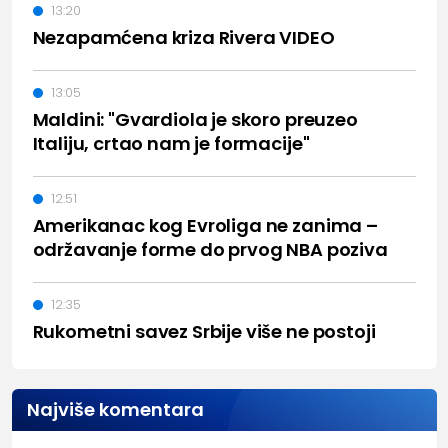
13:20
Nezapamćena kriza Rivera VIDEO
13:05
Maldini: "Gvardiola je skoro preuzeo
Italiju, crtao nam je formacije"
12:51
Amerikanac kog Evroliga ne zanima –
održavanje forme do prvog NBA poziva
12:35
Rukometni savez Srbije više ne postoji
Najviše komentara