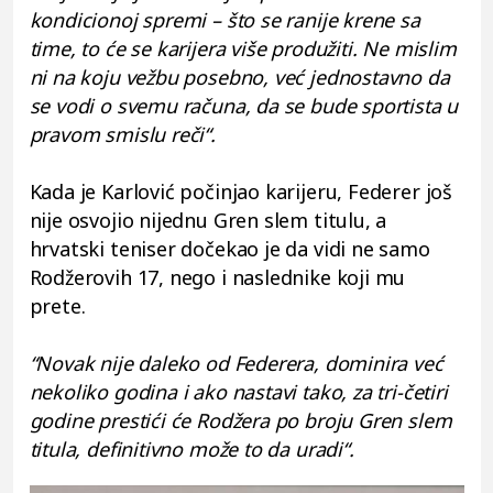
kondicionoj spremi – što se ranije krene sa
time, to će se karijera više produžiti. Ne mislim
ni na koju vežbu posebno, već jednostavno da
se vodi o svemu računa, da se bude sportista u
pravom smislu reči“.
Kada je Karlović počinjao karijeru, Federer još
nije osvojio nijednu Gren slem titulu, a
hrvatski teniser dočekao je da vidi ne samo
Rodžerovih 17, nego i naslednike koji mu
prete.
“Novak nije daleko od Federera, dominira već
nekoliko godina i ako nastavi tako, za tri-četiri
godine prestići će Rodžera po broju Gren slem
titula, definitivno može to da uradi“.