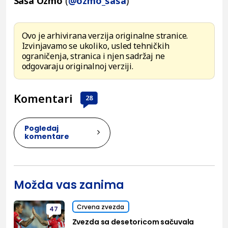
Saša Ozmo
(
@ozmo_sasa
)
Ovo je arhivirana verzija originalne stranice.
Izvinjavamo se ukoliko, usled tehničkih
ograničenja, stranica i njen sadržaj ne
odgovaraju originalnoj verziji.
Komentari
28
Pogledaj
komentare
Možda vas zanima
Crvena zvezda
47
Zvezda sa desetoricom sačuvala