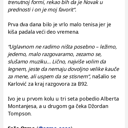
trenutnoj formi, rekao bih da je Novak u
prednosti i on je moj favorit“.
Prva dva dana bilo je vrlo malo tenisa jer je
kiša padala veći deo vremena.
“Uglavnom ne radimo ništa posebno – ležimo,
jedemo, malo razgovaramo, zezamo se,
slušamo muziku... Lično, najviše volim da
legnem, jeste da nemaju dovoljno velike kauče
za mene, ali uspem da se stisnem“,
našalio se
Karlović za kraj razgovora za B92.
Ivo je u prvom kolu u tri seta pobedio Alberta
Montanjesa, a u drugom ga čeka Džordan
Tompson.