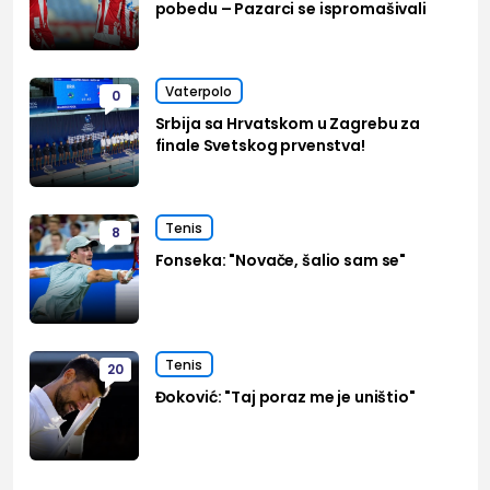
pobedu – Pazarci se ispromašivali
Vaterpolo
0
Srbija sa Hrvatskom u Zagrebu za
finale Svetskog prvenstva!
Tenis
8
Fonseka: "Novače, šalio sam se"
Tenis
20
Đoković: "Taj poraz me je uništio"