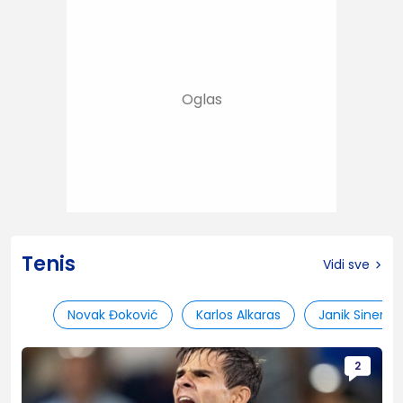
Tenis
Vidi sve
Novak Đoković
Karlos Alkaras
Janik Siner
2