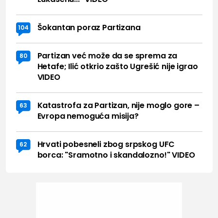
Šokantan poraz Partizana
104
Partizan već može da se sprema za
80
Hetafe; Ilić otkrio zašto Ugrešić nije igrao
VIDEO
Katastrofa za Partizan, nije moglo gore –
63
Evropa nemoguća misija?
Hrvati pobesneli zbog srpskog UFC
62
borca: "Sramotno i skandalozno!" VIDEO