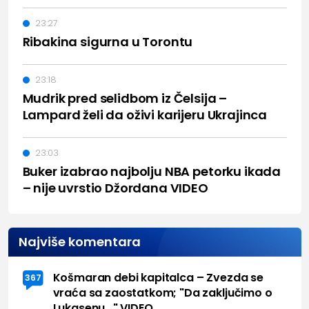
23:27
Ribakina sigurna u Torontu
23:18
Mudrik pred selidbom iz Čelsija –
Lampard želi da oživi karijeru Ukrajinca
23:03
Buker izabrao najbolju NBA petorku ikada
– nije uvrstio Džordana VIDEO
Najviše komentara
Košmaran debi kapitalca – Zvezda se
367
vraća sa zaostatkom; "Da zaključimo o
Lukasenu..." VIDEO