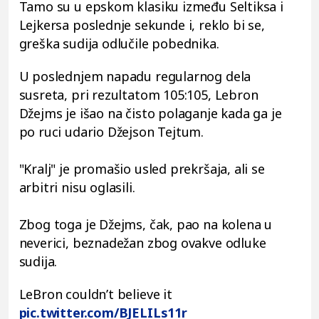
Tamo su u epskom klasiku između Seltiksa i
Lejkersa poslednje sekunde i, reklo bi se,
greška sudija odlučile pobednika.
U poslednjem napadu regularnog dela
susreta, pri rezultatom 105:105, Lebron
Džejms je išao na čisto polaganje kada ga je
po ruci udario Džejson Tejtum.
"Kralj" je promašio usled prekršaja, ali se
arbitri nisu oglasili.
Zbog toga je Džejms, čak, pao na kolena u
neverici, beznadežan zbog ovakve odluke
sudija.
LeBron couldn’t believe it
pic.twitter.com/BJELILs11r