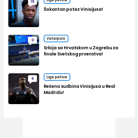
16
Šokantan potez Vinisijusa!
Vaterpolo
0
Srbija sa Hrvatskom u Zagrebu za
finale Svetskog prvenstva!
Lige petice
6
Rešena sudbina Vinisijusa u Real
Madridu!