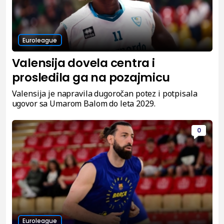
Euroleague
Valensija dovela centra i
prosledila ga na pozajmicu
Valensija je napravila dugoročan potez i potpisala
ugovor sa Umarom Balom do leta 2029.
0
Euroleague