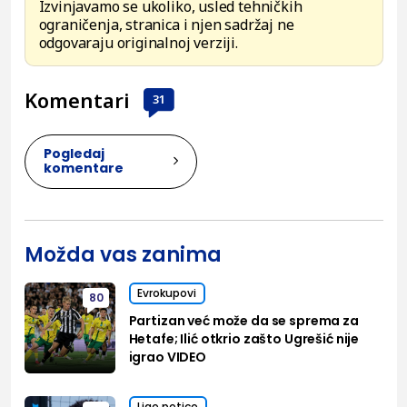
Izvinjavamo se ukoliko, usled tehničkih
ograničenja, stranica i njen sadržaj ne
odgovaraju originalnoj verziji.
Komentari
31
Pogledaj
komentare
Možda vas zanima
Evrokupovi
80
Partizan već može da se sprema za
Hetafe; Ilić otkrio zašto Ugrešić nije
igrao VIDEO
Lige petice