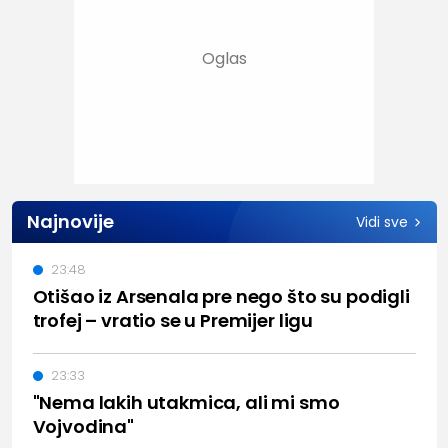
Najnovije
Vidi sve
23:48
Otišao iz Arsenala pre nego što su podigli
trofej – vratio se u Premijer ligu
23:33
"Nema lakih utakmica, ali mi smo
Vojvodina"