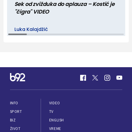
Sek od zvižduka do aplauza – Kostić je
"čigra" VIDEO
Luka Kalajdžić
INFO
VIDEO
SPORT
TV
BIZ
ENGLISH
ŽIVOT
VREME