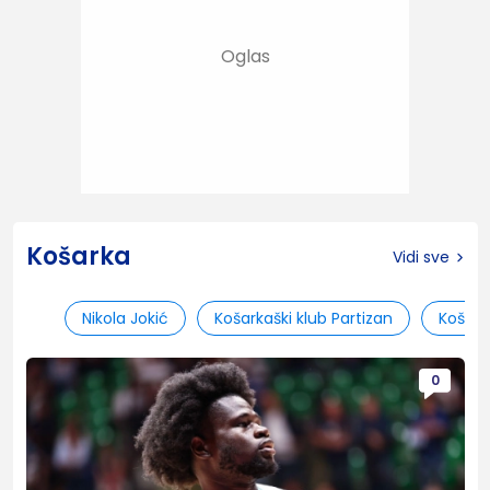
Košarka
Vidi sve
Nikola Jokić
Košarkaški klub Partizan
Košark
0