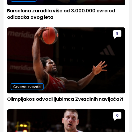
Barselona zaradila više od 3.000.000 evra od
odlazaka ovog leta
8
Crvena zvezda
Olimpijakos odvodi ljubimca Zvezdinih navijača?!
0