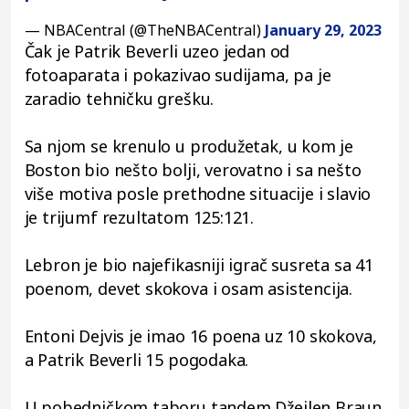
— NBACentral (@TheNBACentral)
January 29, 2023
Čak je Patrik Beverli uzeo jedan od
fotoaparata i pokazivao sudijama, pa je
zaradio tehničku grešku.
Sa njom se krenulo u produžetak, u kom je
Boston bio nešto bolji, verovatno i sa nešto
više motiva posle prethodne situacije i slavio
je trijumf rezultatom 125:121.
Lebron je bio najefikasniji igrač susreta sa 41
poenom, devet skokova i osam asistencija.
Entoni Dejvis je imao 16 poena uz 10 skokova,
a Patrik Beverli 15 pogodaka.
U pobedničkom taboru tandem Džejlen Braun