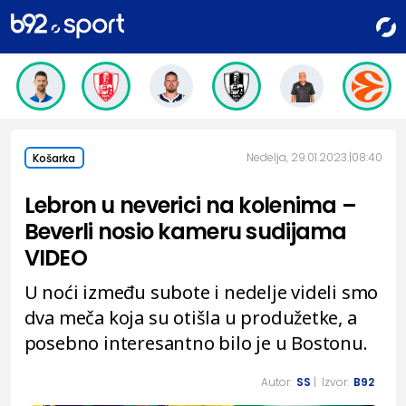
Nedelja, 29.01.2023.
08:40
Košarka
Lebron u neverici na kolenima –
Beverli nosio kameru sudijama
VIDEO
U noći između subote i nedelje videli smo
dva meča koja su otišla u produžetke, a
posebno interesantno bilo je u Bostonu.
Autor:
SS
| Izvor:
B92