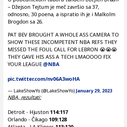
– Džejson Tejtum je meč završio sa 37,
odnosno, 30 poena, a ispratio ih je i Malkolm
Brogdon sa 26.
PAT BEV BROUGHT A WHOLE ASS CAMERA TO
SHOW THESE INCOMPETENT NBA REFS THEY
MISSED THE FOUL CALL FOR LEBRON 😭😭😭
THEY GAVE HIS ASS A TECH LMAOOOO FIX
YOUR LEAGUE
@NBA
pic.twitter.com/nv06A3woHA
— LakeShowYo (@LakeShowYo)
January 29, 2023
NBA, rezultati:
Detroit - Hjuston
114:117
Orlando - Čikago
109:128
Atlanta - LA Klipers
113:120