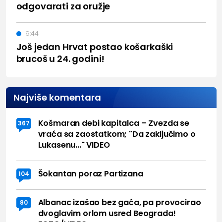
odgovarati za oružje
9:44
Još jedan Hrvat postao košarkaški
brucoš u 24. godini!
Najviše komentara
Košmaran debi kapitalca – Zvezda se
367
vraća sa zaostatkom; "Da zaključimo o
Lukasenu..." VIDEO
Šokantan poraz Partizana
104
Albanac izašao bez gaća, pa provocirao
80
dvoglavim orlom usred Beograda!