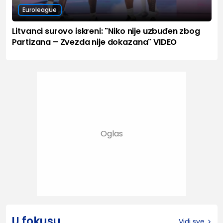
Euroleague
Litvanci surovo iskreni: "Niko nije uzbuđen zbog
Partizana – Zvezda nije dokazana" VIDEO
U fokusu
Vidi sve