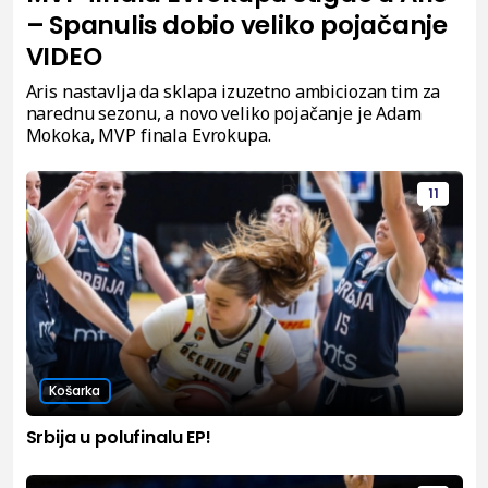
– Spanulis dobio veliko pojačanje
VIDEO
Aris nastavlja da sklapa izuzetno ambiciozan tim za
narednu sezonu, a novo veliko pojačanje je Adam
Mokoka, MVP finala Evrokupa.
11
Košarka
Srbija u polufinalu EP!