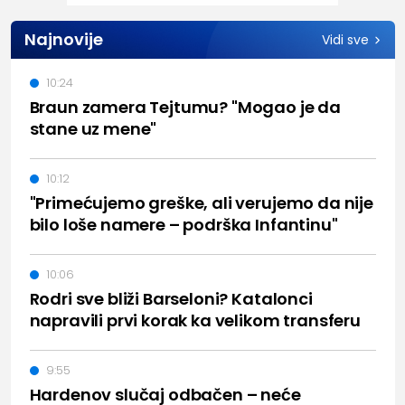
Najnovije
Vidi sve
10:24
Braun zamera Tejtumu? "Mogao je da
stane uz mene"
10:12
"Primećujemo greške, ali verujemo da nije
bilo loše namere – podrška Infantinu"
10:06
Rodri sve bliži Barseloni? Katalonci
napravili prvi korak ka velikom transferu
9:55
Hardenov slučaj odbačen – neće