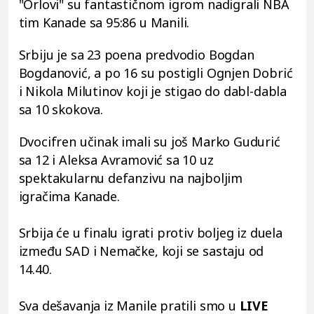
"Orlovi" su fantastičnom igrom nadigrali NBA
tim Kanade sa 95:86 u Manili.
Srbiju je sa 23 poena predvodio Bogdan
Bogdanović, a po 16 su postigli Ognjen Dobrić
i Nikola Milutinov koji je stigao do dabl-dabla
sa 10 skokova.
Dvocifren učinak imali su još Marko Gudurić
sa 12 i Aleksa Avramović sa 10 uz
spektakularnu defanzivu na najboljim
igračima Kanade.
Srbija će u finalu igrati protiv boljeg iz duela
između SAD i Nemačke, koji se sastaju od
14.40.
Sva dešavanja iz Manile pratili smo u
LIVE