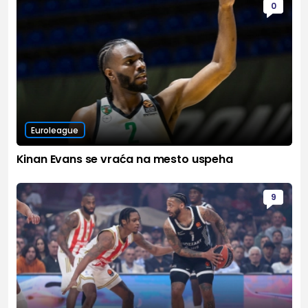
0
Euroleague
Kinan Evans se vraća na mesto uspeha
9