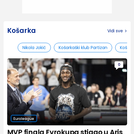
Košarka
Vidi sve
Nikola Jokić
Košarkaški klub Partizan
Košark
0
Euroleague
MVP finala Evrokupa stigao u Aris