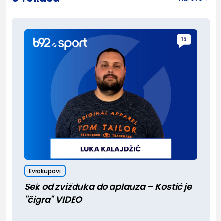
15
Evrokupovi
Sek od zvižduka do aplauza – Kostić je
"čigra" VIDEO