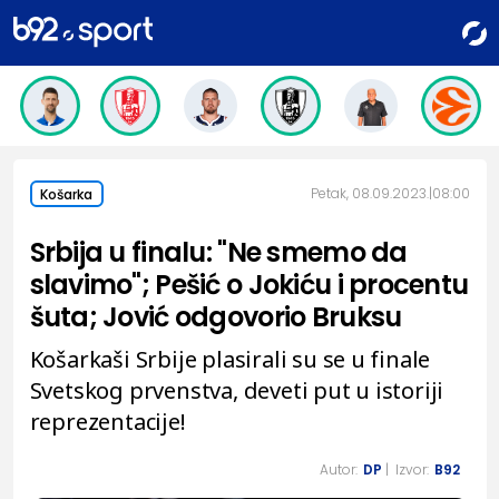
Petak, 08.09.2023.
08:00
Košarka
Srbija u finalu: "Ne smemo da
slavimo"; Pešić o Jokiću i procentu
šuta; Jović odgovorio Bruksu
Košarkaši Srbije plasirali su se u finale
Svetskog prvenstva, deveti put u istoriji
reprezentacije!
Autor:
DP
| Izvor:
B92