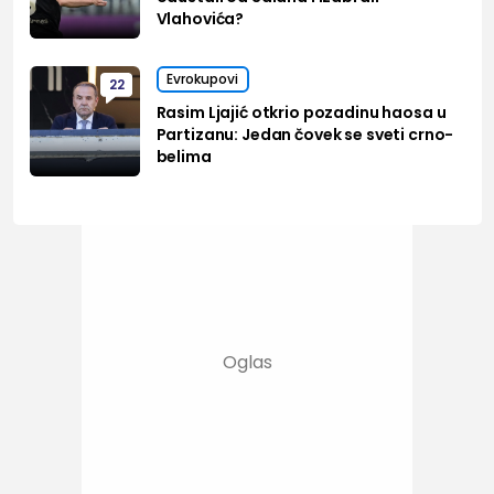
Vlahovića?
Evrokupovi
22
Rasim Ljajić otkrio pozadinu haosa u
Partizanu: Jedan čovek se sveti crno-
belima