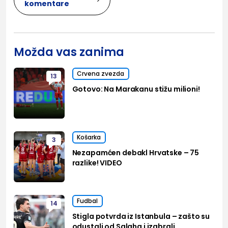
komentare
Možda vas zanima
Crvena zvezda
13
Gotovo: Na Marakanu stižu milioni!
Košarka
3
Nezapamćen debakl Hrvatske – 75
razlike! VIDEO
Fudbal
14
Stigla potvrda iz Istanbula – zašto su
odustali od Salaha i izabrali