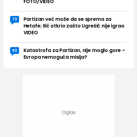
FOTO/VIDEO
Partizan već može da se sprema za
73
Hetafe; Ilić otkrio zašto Ugrešić nije igrao
VIDEO
Katastrofa za Partizan, nije moglo gore –
63
Evropa nemoguća misija?