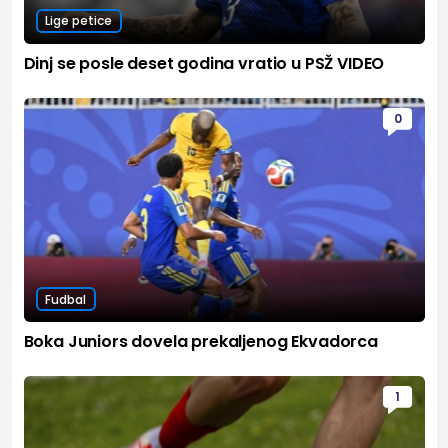
Lige petice
Dinj se posle deset godina vratio u PSŽ VIDEO
0
Fudbal
Boka Juniors dovela prekaljenog Ekvadorca
1