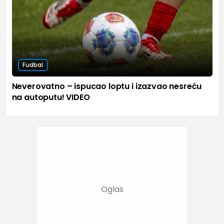
Fudbal
Neverovatno – ispucao loptu i izazvao nesreću
na autoputu! VIDEO