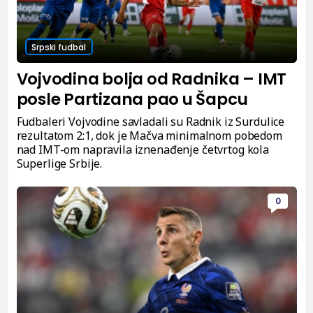
Srpski fudbal
Vojvodina bolja od Radnika – IMT
posle Partizana pao u Šapcu
Fudbaleri Vojvodine savladali su Radnik iz Surdulice
rezultatom 2:1, dok je Mačva minimalnom pobedom
nad IMT-om napravila iznenađenje četvrtog kola
Superlige Srbije.
0