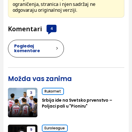
ograničenja, stranica i njen sadržaj ne
odgovaraju originalnoj verziji.
Komentari
4
Pogledaj
komentare
Možda vas zanima
Rukomet
3
Srbija ide na Svetsko prvenstvo –
Poljaci pali u "Pioniru"
Euroleague
9