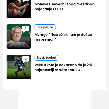
Moneke u neverici zbog Zvezdinog
pojačanja FOTO
Lige petice
1
Murinjo: "Nesrećnik nam je došao
nespreman"
Srpski fudbal
2
Veče u kom je dokazano da je 2:0
najopasniji rezultat VIDEO