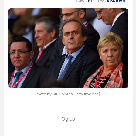
Autor:
PT
| Izvor:
B92, Beta
Photo by Stu Forster/Getty Images)