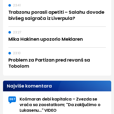
23:41
Trabzonu porasli apetiti – Salahu dovode
bivšeg saigrača iz Liverpula?
23:27
Mika Hakinen upozorio Meklaren
23:10
Problem za Partizan pred revanš sa
Tobolom
Najviše komentara
Košmaran debi kapitalca – Zvezda se
367
vraća sa zaostatkom; "Da zaključimo o
Lukasenu..." VIDEO