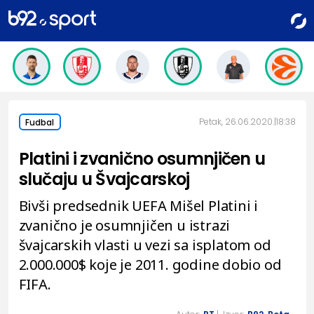
Petak, 26.06.2020.
18:38
Fudbal
Platini i zvanično osumnjičen u
slučaju u Švajcarskoj
Bivši predsednik UEFA Mišel Platini i
zvanično je osumnjičen u istrazi
švajcarskih vlasti u vezi sa isplatom od
2.000.000$ koje je 2011. godine dobio od
FIFA.