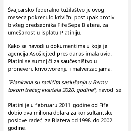
Švajcarsko federalno tužilaštvo je ovog
meseca pokrenulo krivični postupak protiv
bivšeg predsednika Fife Sepa Blatera, za
umešanost u isplatu Platiniju.
Kako se navodi u dokumentima u koje je
agencija Asošiejted pres danas imala uvid,
Platini se sumnjiči za saučesništvo u
proneveri, krivotvorenju i malverzacijama.
"Planirana su različita saslušanja u Bernu
tokom trećeg kvartala 2020. godine",
navodi se.
Platini je u februaru 2011. godine od Fife
dobio dva miliona dolara za konsultantske
poslove radeći za Blatera od 1998. do 2002.
godine.