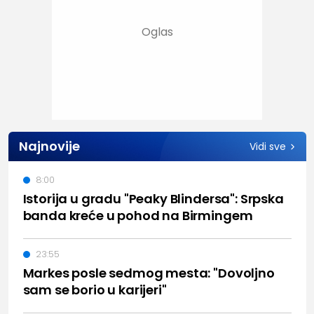
Najnovije
Vidi sve
8:00
Istorija u gradu "Peaky Blindersa": Srpska
banda kreće u pohod na Birmingem
23:55
Markes posle sedmog mesta: "Dovoljno
sam se borio u karijeri"