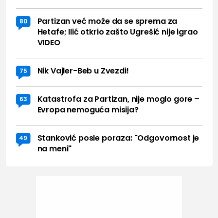
Partizan već može da se sprema za
80
Hetafe; Ilić otkrio zašto Ugrešić nije igrao
VIDEO
Nik Vajler-Beb u Zvezdi!
75
Katastrofa za Partizan, nije moglo gore –
63
Evropa nemoguća misija?
Stanković posle poraza: "Odgovornost je
49
na meni"