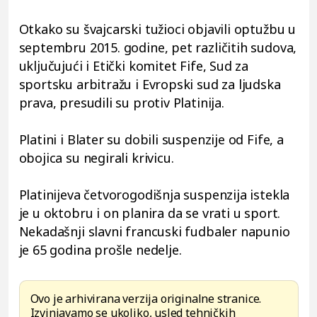
Otkako su švajcarski tužioci objavili optužbu u
septembru 2015. godine, pet različitih sudova,
uključujući i Etički komitet Fife, Sud za
sportsku arbitražu i Evropski sud za ljudska
prava, presudili su protiv Platinija.
Platini i Blater su dobili suspenzije od Fife, a
obojica su negirali krivicu.
Platinijeva četvorogodišnja suspenzija istekla
je u oktobru i on planira da se vrati u sport.
Nekadašnji slavni francuski fudbaler napunio
je 65 godina prošle nedelje.
Ovo je arhivirana verzija originalne stranice.
Izvinjavamo se ukoliko, usled tehničkih