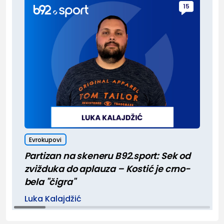
15
Evrokupovi
Partizan na skeneru B92.sport: Sek od
zvižduka do aplauza – Kostić je crno-
bela "čigra"
Luka Kalajdžić