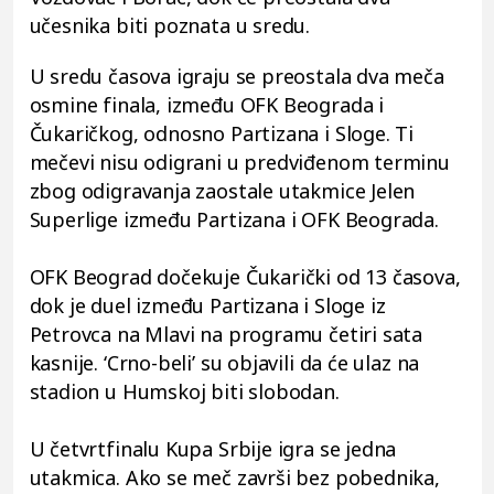
učesnika biti poznata u sredu.
U sredu časova igraju se preostala dva meča
osmine finala, između OFK Beograda i
Čukaričkog, odnosno Partizana i Sloge. Ti
mečevi nisu odigrani u predviđenom terminu
zbog odigravanja zaostale utakmice Jelen
Superlige između Partizana i OFK Beograda.
OFK Beograd dočekuje Čukarički od 13 časova,
dok je duel između Partizana i Sloge iz
Petrovca na Mlavi na programu četiri sata
kasnije. ‘Crno-beli’ su objavili da će ulaz na
stadion u Humskoj biti slobodan.
U četvrtfinalu Kupa Srbije igra se jedna
utakmica. Ako se meč završi bez pobednika,