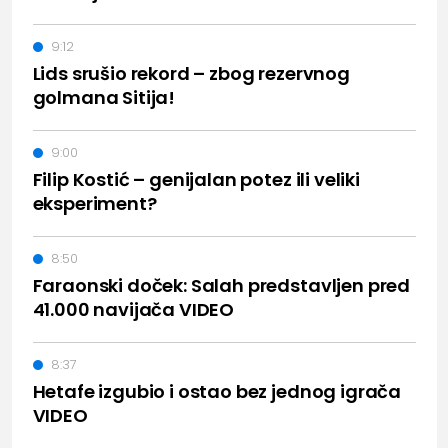
9:12
Lids srušio rekord – zbog rezervnog
golmana Sitija!
9:00
Filip Kostić – genijalan potez ili veliki
eksperiment?
8:50
Faraonski doček: Salah predstavljen pred
41.000 navijača VIDEO
8:37
Hetafe izgubio i ostao bez jednog igrača
VIDEO