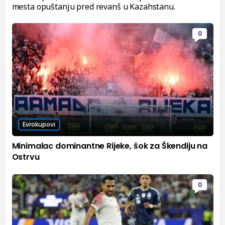
mesta opuštanju pred revanš u Kazahstanu.
0
Evrokupovi
Minimalac dominantne Rijeke, šok za Škendiju na
Ostrvu
0