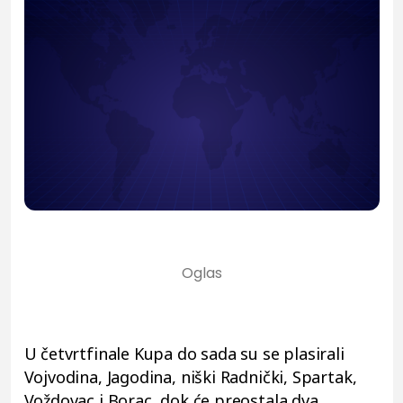
U četvrtfinale Kupa do sada su se plasirali
Vojvodina, Jagodina, niški Radnički, Spartak,
Voždovac i Borac, dok će preostala dva