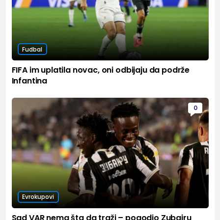
Fudbal
FIFA im uplatila novac, oni odbijaju da podrže
Infantina
0
Evrokupovi
Sad VAR nema šta da traži – pogodio Zubairu