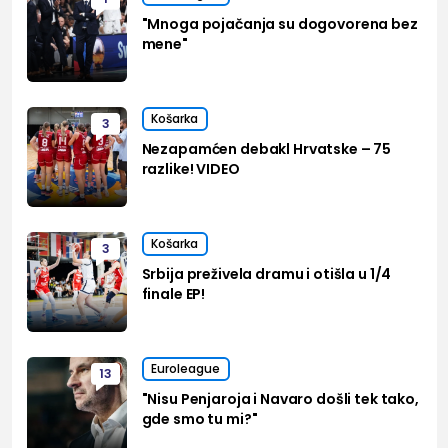
"Mnoga pojačanja su dogovorena bez
mene"
Košarka
3
Nezapamćen debakl Hrvatske – 75
razlike! VIDEO
Košarka
3
Srbija preživela dramu i otišla u 1/4
finale EP!
Euroleague
13
"Nisu Penjaroja i Navaro došli tek tako,
gde smo tu mi?"