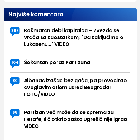
Najviše komentara
Košmaran debi kapitalca – Zvezda se
367
vraća sa zaostatkom; "Da zaključimo o
Lukasenu..." VIDEO
Šokantan poraz Partizana
104
Albanac izašao bez gaća, pa provocirao
80
dvoglavim orlom usred Beograda!
FOTO/VIDEO
Partizan već može da se sprema za
65
Hetafe; Ilić otkrio zašto Ugrešić nije igrao
VIDEO