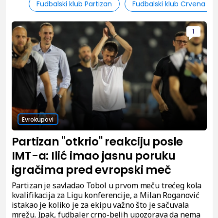
Fudbalski klub Partizan
Fudbalski klub Crvena zv
1
Evrokupovi
Partizan "otkrio" reakciju posle
IMT-a: Ilić imao jasnu poruku
igračima pred evropski meč
Partizan je savladao Tobol u prvom meču trećeg kola
kvalifikacija za Ligu konferencije, a Milan Roganović
istakao je koliko je za ekipu važno što je sačuvala
mrežu. Ipak, fudbaler crno-belih upozorava da nema