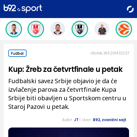
Utorak, 18.11.2014.
23:37
Fudbal
Kup: Žreb za četvrtfinale u petak
Fudbalski savez Srbije objavio je da će
izvlačenje parova za četvrtfinale Kupa
Srbije biti obavljen u Sportskom centru u
Staroj Pazovi u petak.
Autor:
JT
| Izvor:
B92, zvanični sajt