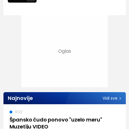
Najnovije
Vidi sve
9:22
Špansko čudo ponovo "uzelo meru"
Muzetiju VIDEO