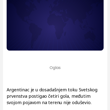
Argentinac je u dosadašnjem toku Svetskog
prvenstva postigao četiri gola, međutim
svojom pojavom na terenu nije oduševio.