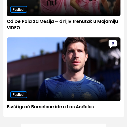
Fudbal
Od De Pola za Mesija – dirljiv trenutak u Majamiju
VIDEO
0
Fudbal
Bivši igrač Barselone ide u Los Anđeles