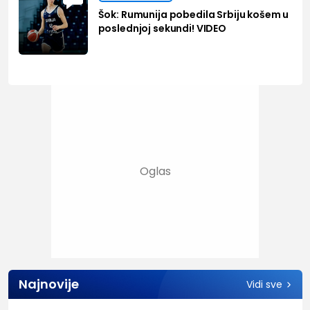
Šok: Rumunija pobedila Srbiju košem u
poslednjoj sekundi! VIDEO
Najnovije
Vidi sve