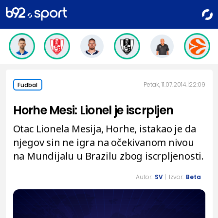
Petak, 11.07.2014.
22:09
Fudbal
Horhe Mesi: Lionel je iscrpljen
Otac Lionela Mesija, Horhe, istakao je da
njegov sin ne igra na očekivanom nivou
na Mundijalu u Brazilu zbog iscrpljenosti.
Autor:
SV
| Izvor:
Beta