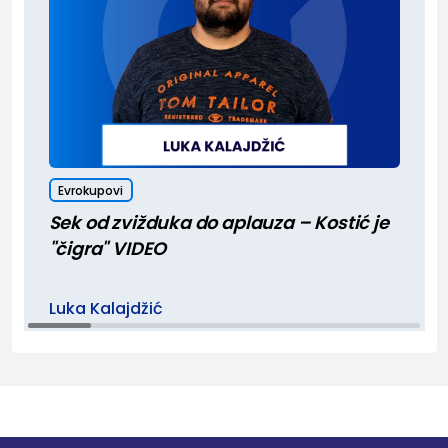
Evrokupovi
Sek od zvižduka do aplauza – Kostić je
"čigra" VIDEO
Luka Kalajdžić