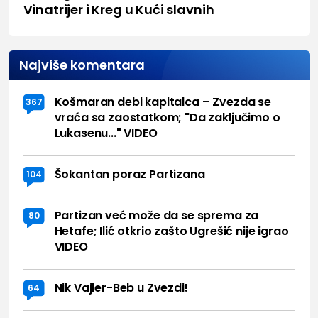
Vinatrijer i Kreg u Kući slavnih
Najviše komentara
Košmaran debi kapitalca – Zvezda se
367
vraća sa zaostatkom; "Da zaključimo o
Lukasenu..." VIDEO
Šokantan poraz Partizana
104
Partizan već može da se sprema za
80
Hetafe; Ilić otkrio zašto Ugrešić nije igrao
VIDEO
Nik Vajler-Beb u Zvezdi!
64