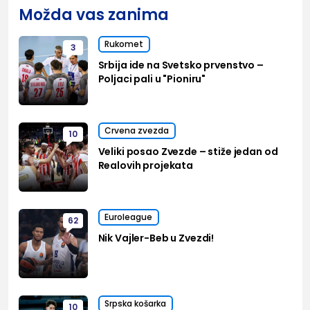
Možda vas zanima
Rukomet
3
Srbija ide na Svetsko prvenstvo –
Poljaci pali u "Pioniru"
Crvena zvezda
10
Veliki posao Zvezde – stiže jedan od
Realovih projekata
Euroleague
62
Nik Vajler-Beb u Zvezdi!
Srpska košarka
10