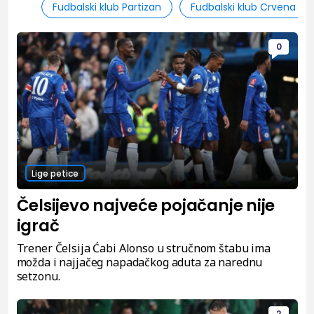
Fudbalski klub Partizan
Fudbalski klub Crvena zv
0
Lige petice
Čelsijevo najveće pojačanje nije
igrač
Trener Čelsija Ćabi Alonso u stručnom štabu ima
možda i najjačeg napadačkog aduta za narednu
setzonu.
2