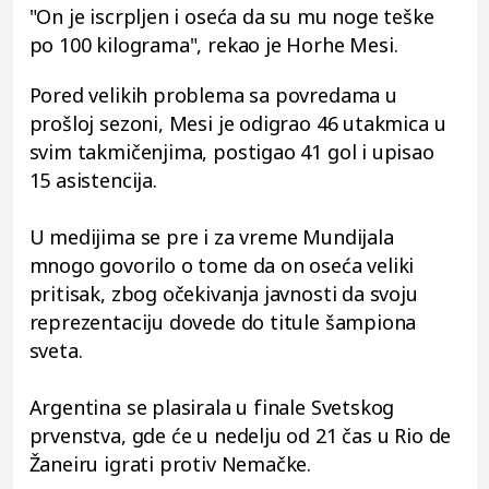
"On je iscrpljen i oseća da su mu noge teške
po 100 kilograma", rekao je Horhe Mesi.
Pored velikih problema sa povredama u
prošloj sezoni, Mesi je odigrao 46 utakmica u
svim takmičenjima, postigao 41 gol i upisao
15 asistencija.
U medijima se pre i za vreme Mundijala
mnogo govorilo o tome da on oseća veliki
pritisak, zbog očekivanja javnosti da svoju
reprezentaciju dovede do titule šampiona
sveta.
Argentina se plasirala u finale Svetskog
prvenstva, gde će u nedelju od 21 čas u Rio de
Žaneiru igrati protiv Nemačke.