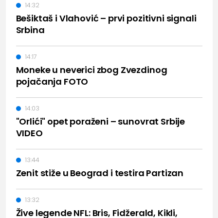
14:32
Bešiktaš i Vlahović – prvi pozitivni signali
Srbina
14:17
Moneke u neverici zbog Zvezdinog
pojačanja FOTO
14:03
"Orlići" opet poraženi – sunovrat Srbije
VIDEO
13:44
Zenit stiže u Beograd i testira Partizan
13:32
Žive legende NFL: Bris, Fidžerald, Kikli,