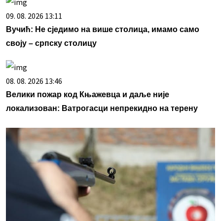
09. 08. 2026 13:11
Вучић: Не сједимо на више столица, имамо само
своју – српску столицу
08. 08. 2026 13:46
Велики пожар код Књажевца и даље није
локализован: Ватрогасци непрекидно на терену