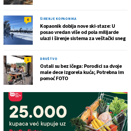
ŠIRENJE KOPAONIKA
6
Kopaonik dobija nove ski-staze: U
posao vredan više od pola milijarde
ulazi i širenje sistema za veštački sneg
DRUŠTVO
1
Ostali su bez ičega: Porodici sa dvoje
male dece izgorela kuća; Potrebna im
pomoć FOTO