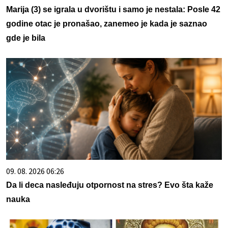
Marija (3) se igrala u dvorištu i samo je nestala: Posle 42
godine otac je pronašao, zanemeo je kada je saznao
gde je bila
09. 08. 2026 06:26
Da li deca nasleđuju otpornost na stres? Evo šta kaže
nauka