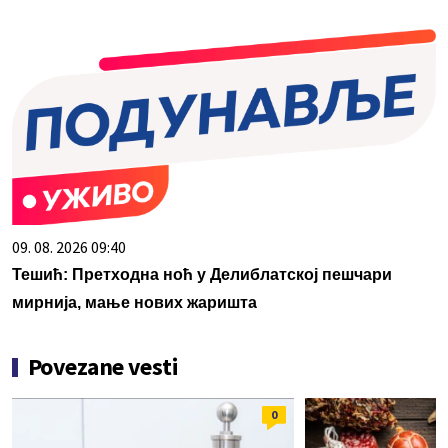
09. 08. 2026 09:40
Тешић: Претходна ноћ у Делиблатској пешчари
мирнија, мање нових жаришта
Povezane vesti
0