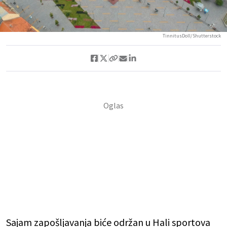
TinnitusDoll/Shutterstock
Sajam zapošljavanja biće održan u Hali sportova