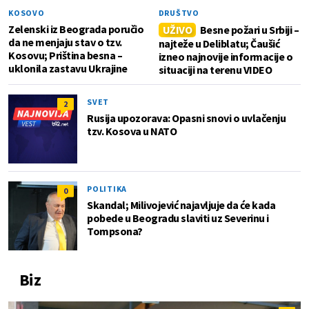
KOSOVO
DRUŠTVO
Zelenski iz Beograda poručio
UŽIVO
Besne požari u Srbiji –
da ne menjaju stav o tzv.
najteže u Deliblatu; Čaušić
Kosovu; Priština besna –
izneo najnovije informacije o
uklonila zastavu Ukrajine
situaciji na terenu VIDEO
SVET
2
Rusija upozorava: Opasni snovi o uvlačenju
tzv. Kosova u NATO
POLITIKA
0
Skandal; Milivojević najavljuje da će kada
pobede u Beogradu slaviti uz Severinu i
Tompsona?
Biz