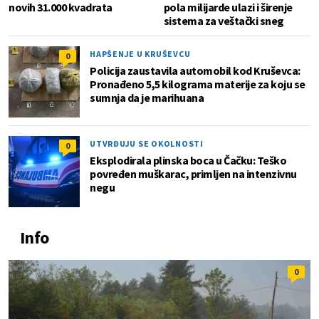
novih 31.000 kvadrata
pola milijarde ulazi i širenje
sistema za veštački sneg
HAPŠENJE U KRUŠEVCU
0
Policija zaustavila automobil kod Kruševca:
Pronađeno 5,5 kilograma materije za koju se
sumnja da je marihuana
UTVRĐUJU SE OKOLNOSTI
0
Eksplodirala plinska boca u Čačku: Teško
povređen muškarac, primljen na intenzivnu
negu
Info
0