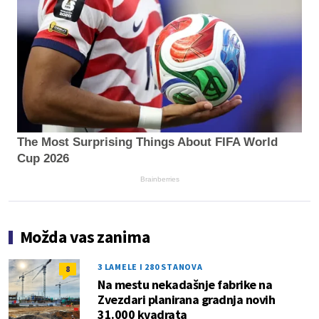
The Most Surprising Things About FIFA World
Cup 2026
Brainberries
Možda vas zanima
3 LAMELE I 280 STANOVA
8
Na mestu nekadašnje fabrike na
Zvezdari planirana gradnja novih
31.000 kvadrata