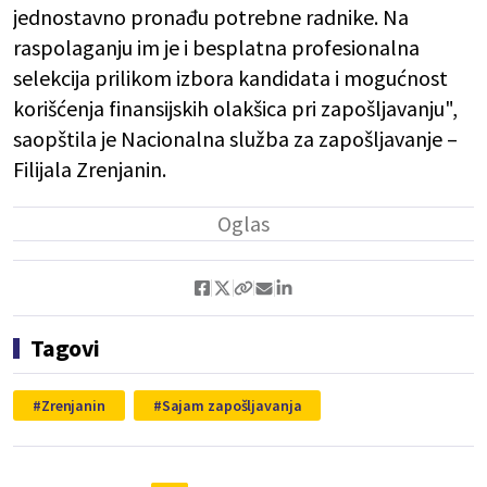
jednostavno pronađu potrebne radnike. Na
raspolaganju im je i besplatna profesionalna
selekcija prilikom izbora kandidata i mogućnost
korišćenja finansijskih olakšica pri zapošljavanju",
saopštila je Nacionalna služba za zapošljavanje –
Filijala Zrenjanin.
Tagovi
Zrenjanin
Sajam zapošljavanja