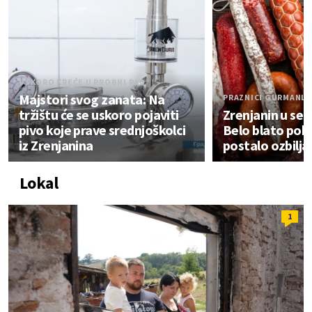
USKORO KREĆE U PROBNI RAD
Majstori svog zanata: Na
PRAZNICI GURMANL
tržištu će se uskoro pojaviti
Zrenjanin u selu
pivo koje prave srednjoškolci
Belo blato poka
iz Zrenjanina
postalo ozbilj
Lokal
1