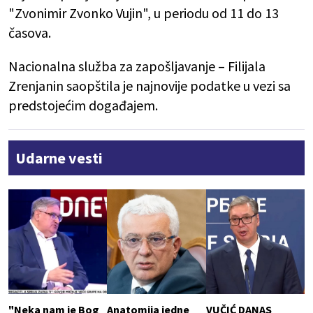
"Zvonimir Zvonko Vujin", u periodu od 11 do 13
časova.
Nacionalna služba za zapošljavanje – Filijala
Zrenjanin saopštila je najnovije podatke u vezi sa
predstojećim događajem.
Udarne vesti
"Neka nam je Bog
Anatomija jedne
VUČIĆ DANAS