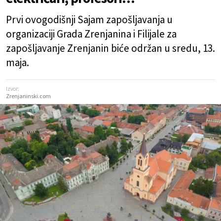
Prvi ovogodišnji Sajam zapošljavanja u
organizaciji Grada Zrenjanina i Filijale za
zapošljavanje Zrenjanin biće održan u sredu, 13.
maja.
Izvor:
Zrenjaninski.com