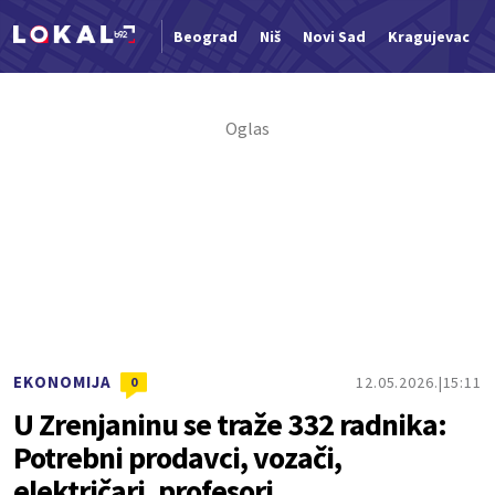
Beograd
Niš
Novi Sad
Kragujevac
Nova vest
EKONOMIJA
12.05.2026.
15:11
0
U Zrenjaninu se traže 332 radnika:
Potrebni prodavci, vozači,
električari, profesori…