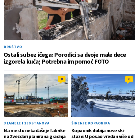
DRUŠTVO
Ostali su bez ičega: Porodici sa dvoje male dece
izgorela kuća; Potrebna im pomoć FOTO
8
6
3 LAMELE I 280 STANOVA
ŠIRENJE KOPAONIKA
Na mestu nekadašnje fabrike
Kopaonik dobija nove ski-
na Zvezdari planirana gradnja
staze: U posao vredan više od