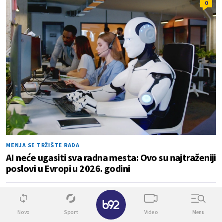
0
MENJA SE TRŽIŠTE RADA
AI neće ugasiti sva radna mesta: Ovo su najtraženiji
poslovi u Evropi u 2026. godini
✕
0
0
Novo
Sport
Video
Menu