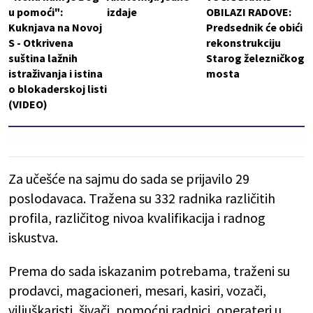
u pomoći":
izdaje
OBILAZI RADOVE:
Kuknjava na Novoj
Predsednik će obići
S - Otkrivena
rekonstrukciju
suština lažnih
Starog železničkog
istraživanja i istina
mosta
o blokaderskoj listi
(VIDEO)
Za učešće na sajmu do sada se prijavilo 29
poslodavaca. Tražena su 332 radnika različitih
profila, različitog nivoa kvalifikacija i radnog
iskustva.
Prema do sada iskazanim potrebama, traženi su
prodavci, magacioneri, mesari, kasiri, vozači,
viljuškaristi, šivači, pomoćni radnici, operateri u