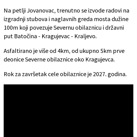
Na petlji Jovanovac, trenutno se izvode radovi na
izgradnji stubova i naglavnih greda mosta dužine
100m koji povezuje Severnu obilaznicu i državni
put Batočina - Kragujevac - Kraljevo.
Asfaltirano je više od 4km, od ukupno 5km prve
deonice Severne obilaznice oko Kragujevca.
Rok za završetak cele obilaznice je 2027. godina.