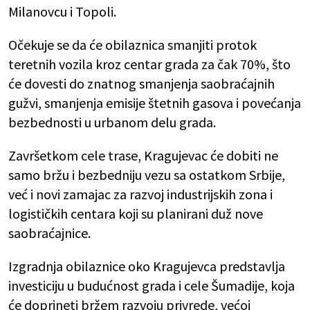
Milanovcu i Topoli.
Očekuje se da će obilaznica smanjiti protok
teretnih vozila kroz centar grada za čak 70%, što
će dovesti do znatnog smanjenja saobraćajnih
gužvi, smanjenja emisije štetnih gasova i povećanja
bezbednosti u urbanom delu grada.
Završetkom cele trase, Kragujevac će dobiti ne
samo bržu i bezbedniju vezu sa ostatkom Srbije,
već i novi zamajac za razvoj industrijskih zona i
logističkih centara koji su planirani duž nove
saobraćajnice.
Izgradnja obilaznice oko Kragujevca predstavlja
investiciju u budućnost grada i cele Šumadije, koja
će doprineti bržem razvoju privrede, većoj