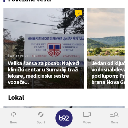
0
ČAK 32 POZICIJE
VAŽNA PROVERA
Velika šansa za posao: Najveći
Jedan od ključn
klinički centar u Šumadiji traži
vodosnabdevan
lekare, medicinske sestre
pod lupom: Pro
vozače...
brana Nova Gr
Lokal
6
✕
Novo
Sport
Video
Menu