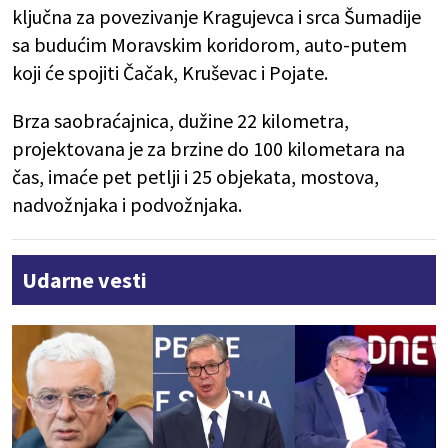
ključna za povezivanje Kragujevca i srca Šumadije
sa budućim Moravskim koridorom, auto-putem
koji će spojiti Čačak, Kruševac i Pojate.
Brza saobraćajnica, dužine 22 kilometra,
projektovana je za brzine do 100 kilometara na
čas, imaće pet petlji i 25 objekata, mostova,
nadvožnjaka i podvožnjaka.
Udarne vesti