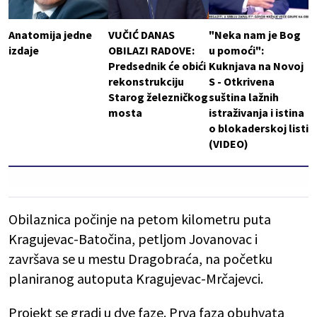
Anatomija jedne
VUČIĆ DANAS
"Neka nam je Bog
izdaje
OBILAZI RADOVE:
u pomoći":
Predsednik će obići
Kuknjava na Novoj
rekonstrukciju
S - Otkrivena
Starog železničkog
suština lažnih
mosta
istraživanja i istina
o blokaderskoj listi
(VIDEO)
Obilaznica počinje na petom kilometru puta
Kragujevac-Batočina, petljom Jovanovac i
završava se u mestu Dragobraća, na početku
planiranog autoputa Kragujevac-Mrčajevci.
Projekt se gradi u dve faze. Prva faza obuhvata