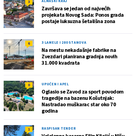
ALMAŠKI KRAJ
3
Završava se jedan od najvećih
projekata Novog Sada: Ponos grada
postaje luksuzna šetališna zona
3 LAMELE I 280 STANOVA
6
Na mestu nekadašnje fabrike na
Zvezdari planirana gradnja novih
31.000 kvadrata
UPUĆEN I APEL
0
Oglasio se Zavod za sport povodom
tragedije na bazenu Košutnjak:
Nastradao muškarac star oko 70
godina
RASPISAN TENDER
1
Velelepna kasarna Filip Kljajić u NIšu