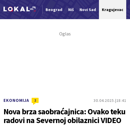
Beograd
Niš
Novi Sad
Kragujevac
Nova vest
EKONOMIJA
30.04.2025.
18:41
2
Nova brza saobraćajnica: Ovako teku
radovi na Severnoj obilaznici VIDEO