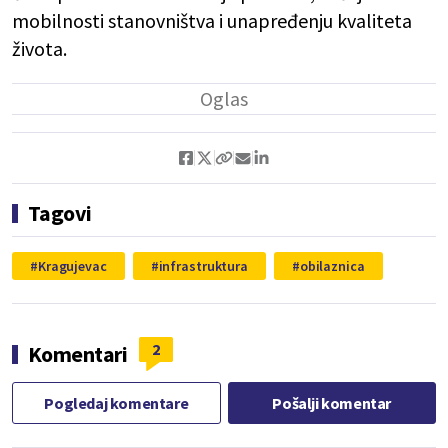
mobilnosti stanovništva i unapređenju kvaliteta
života.
Tagovi
Kragujevac
infrastruktura
obilaznica
2
Komentari
Pogledaj komentare
Pošalji komentar