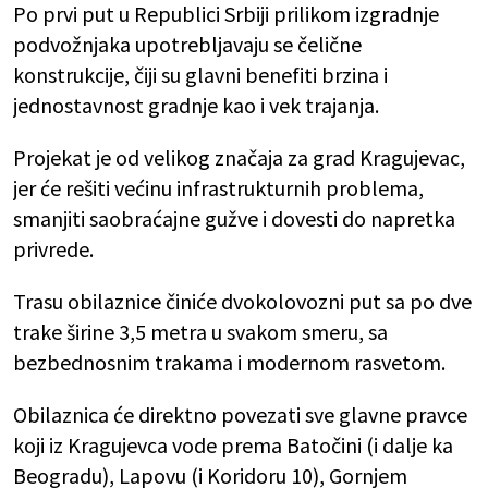
Po prvi put u Republici Srbiji prilikom izgradnje
podvožnjaka upotrebljavaju se čelične
konstrukcije, čiji su glavni benefiti brzina i
jednostavnost gradnje kao i vek trajanja.
Projekat je od velikog značaja za grad Kragujevac,
jer će rešiti većinu infrastrukturnih problema,
smanjiti saobraćajne gužve i dovesti do napretka
privrede.
Trasu obilaznice činiće dvokolovozni put sa po dve
trake širine 3,5 metra u svakom smeru, sa
bezbednosnim trakama i modernom rasvetom.
Obilaznica će direktno povezati sve glavne pravce
koji iz Kragujevca vode prema Batočini (i dalje ka
Beogradu), Lapovu (i Koridoru 10), Gornjem