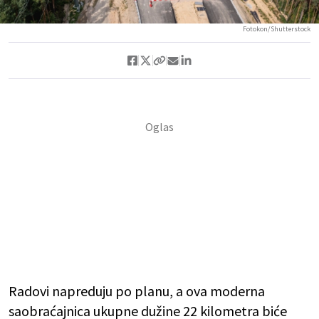
Fotokon/Shutterstock
Radovi napreduju po planu, a ova moderna
saobraćajnica ukupne dužine 22 kilometra biće