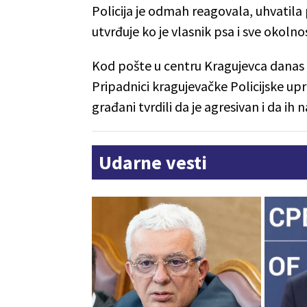
Policija je odmah reagovala, uhvatila 
utvrđuje ko je vlasnik psa i sve okolno
Kod pošte u centru Kragujevca danas o
Pripadnici kragujevačke Policijske uprav
građani tvrdili da je agresivan i da ih 
Udarne vesti