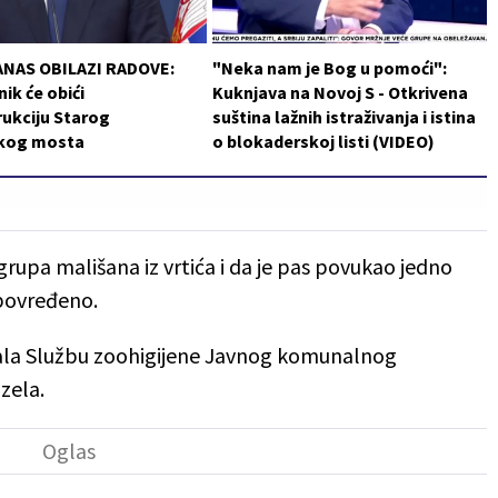
ANAS OBILAZI RADOVE:
"Neka nam je Bog u pomoći":
ik će obići
Kuknjava na Novoj S - Otkrivena
ukciju Starog
suština lažnih istraživanja i istina
čkog mosta
o blokaderskoj listi (VIDEO)
a grupa mališana iz vrtića i da je pas povukao jedno
 povređeno.
ekala Službu zoohigijene Javnog komunalnog
zela.