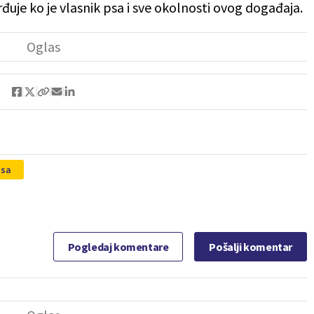
đuje ko je vlasnik psa i sve okolnosti ovog događaja.
psa
Pogledaj komentare
Pošalji komentar