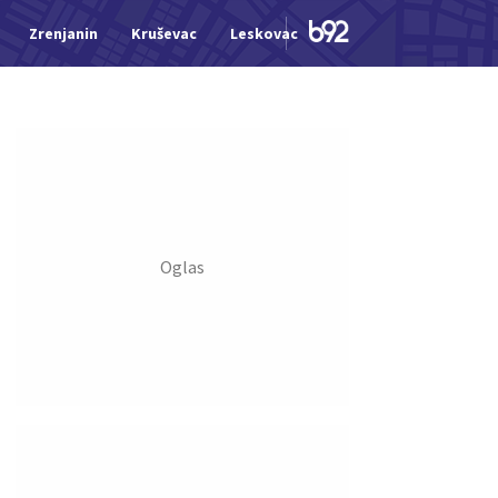
Zrenjanin
Kruševac
Leskovac
Jagodina
Šid