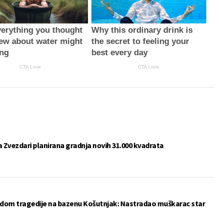
erything you thought
Why this ordinary drink is
ew about water might
the secret to feeling your
ng
best every day
CTA Love
CTA Love
 Zvezdari planirana gradnja novih 31.000 kvadrata
odom tragedije na bazenu Košutnjak: Nastradao muškarac star