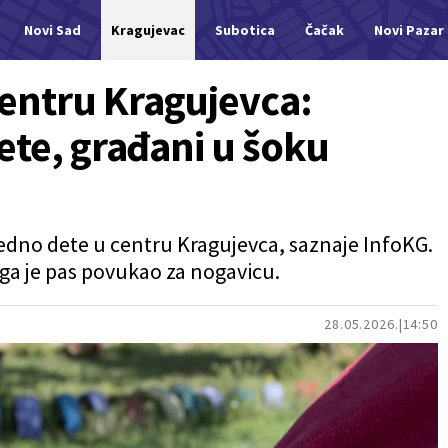
Novi Sad
Kragujevac
Subotica
Čačak
Novi Pazar
ntru Kragujevca:
ete, građani u šoku
jedno dete u centru Kragujevca, saznaje InfoKG.
 ga je pas povukao za nogavicu.
28.05.2026.
14:50