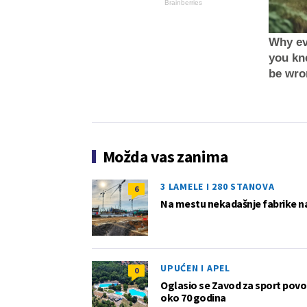
Brainberries
Why ev
you kn
be wro
Možda vas zanima
3 LAMELE I 280 STANOVA
6
Na mestu nekadašnje fabrike na
UPUĆEN I APEL
0
Oglasio se Zavod za sport pov
oko 70 godina