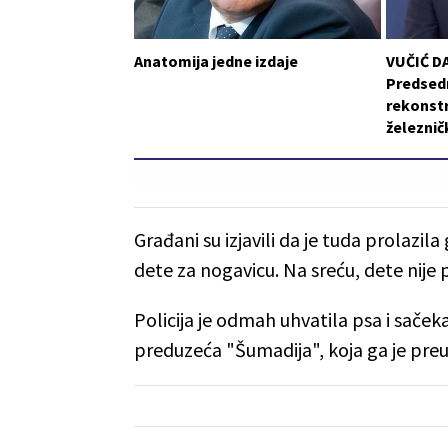
Anatomija jedne izdaje
VUČIĆ D
Predsedn
rekonstr
železni
Građani su izjavili da je tuda prolazil
dete za nogavicu. Na sreću, dete nije
Policija je odmah uhvatila psa i sač
preduzeća "Šumadija", koja ga je preu