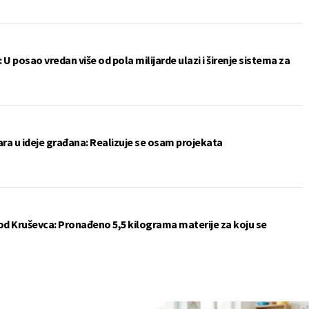
U posao vredan više od pola milijarde ulazi i širenje sistema za
nara u ideje građana: Realizuje se osam projekata
od Kruševca: Pronađeno 5,5 kilograma materije za koju se