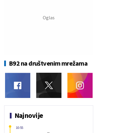
B92 na društvenim mrežama
Najnovije
10:55