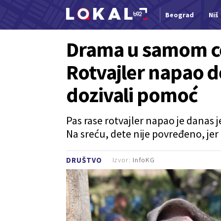
Beograd
Niš
Nova vest
Drama u samom ce
Rotvajler napao d
dozivali pomoć
Pas rase rotvajler napao je danas 
Na sreću, dete nije povređeno, jer
Izvor:
InfoKG
DRUŠTVO