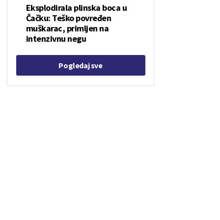
Eksplodirala plinska boca u
Čačku: Teško povređen
muškarac, primljen na
intenzivnu negu
Pogledaj sve