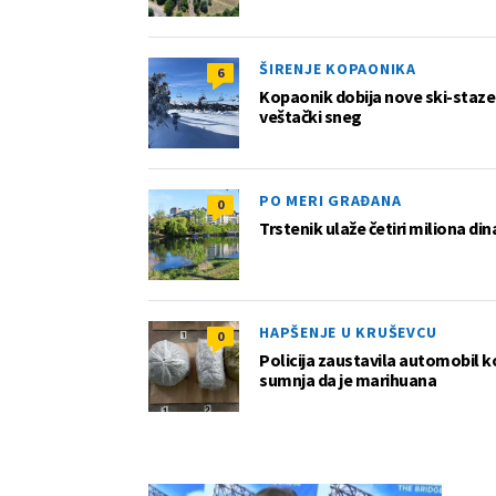
ŠIRENJE KOPAONIKA
6
Kopaonik dobija nove ski-staze: 
veštački sneg
PO MERI GRAĐANA
0
Trstenik ulaže četiri miliona di
HAPŠENJE U KRUŠEVCU
0
Policija zaustavila automobil k
sumnja da je marihuana