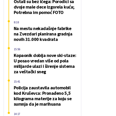
Ostali su bez ičega: Porodici sa
dvoje male dece izgorela kuća;
Potrebna im pomoć FOTO
8:18
Na mestu nekadašnje fabrike
na Zvezdari planirana gradnja
novih 31.000 kvadrata
15:56
Kopaonik dobija nove ski-staze:
U posao vredan više od pola
milijarde ulazi i širenje sistema
za veštački sneg
15:41
Policija zaustavila automobil
kod Kruševca: Pronađeno 5,5
kilograma materije za koju se
sumnja da je marihuana
14:17