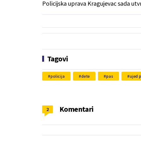
Policijska uprava Kragujevac sada utvr
Tagovi
policija
dete
pas
ujed 
Komentari
2