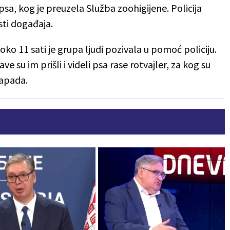
psa, kog je preuzela Služba zoohigijene. Policija
sti događaja.
ko 11 sati je grupa ljudi pozivala u pomoć policiju.
e su im prišli i videli psa rase rotvajler, za kog su
napada.